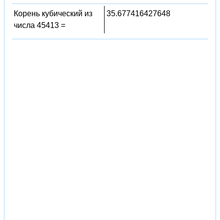
Корень кубический из
35.677416427648
числа 45413 =