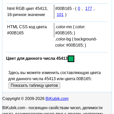
html RGB цвет 45413,
#00B165 - (
0
,
177
,
16-ричное значение
101
)
HTML CSS код цвета
.color-mn { color:
#00B165
#00B165; }
.color-bg { background-
color: #00B165; }
Цвет для данного числа 45413
Здесь вы можете изменить составляющую цвета
для данного числа 45413 или цвета 00B165:
Показать таблицу цветов
Copyright © 2009-2026
BiKubik.com
BiKubik.com - посвящен свойствам чисел, делимости
числа, взаимосвязям чисел друг с другом, цветовому