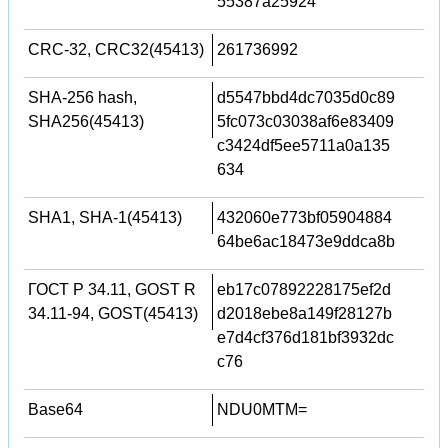
55387a25924
CRC-32, CRC32(45413)
261736992
SHA-256 hash,
d5547bbd4dc7035d0c89
SHA256(45413)
5fc073c03038af6e83409
c3424df5ee5711a0a135
634
SHA1, SHA-1(45413)
432060e773bf05904884
64be6ac18473e9ddca8b
ГОСТ Р 34.11, GOST R
eb17c07892228175ef2d
34.11-94, GOST(45413)
d2018ebe8a149f28127b
e7d4cf376d181bf3932dc
c76
Base64
NDU0MTM=