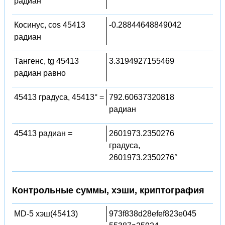
радиан
Косинус, cos 45413
-0.28844648849042
радиан
Тангенс, tg 45413
3.3194927155469
радиан равно
45413 градуса, 45413° =
792.60637320818
радиан
45413 радиан =
2601973.2350276
градуса,
2601973.2350276°
Контрольные суммы, хэши, криптография
MD-5 хэш(45413)
973f838d28efef823e045