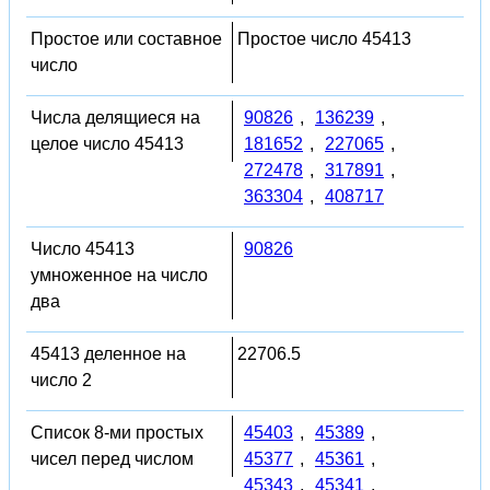
Простое или составное
Простое число 45413
число
Числа делящиеся на
90826
,
136239
,
целое число 45413
181652
,
227065
,
272478
,
317891
,
363304
,
408717
Число 45413
90826
умноженное на число
два
45413 деленное на
22706.5
число 2
Список 8-ми простых
45403
,
45389
,
чисел перед числом
45377
,
45361
,
45343
,
45341
,