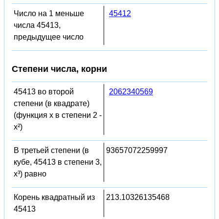
Число на 1 меньше
45412
числа 45413,
предыдущее число
Степени числа, корни
45413 во второй
2062340569
степени (в квадрате)
(функция x в степени 2 -
x²)
В третьей степени (в
93657072259997
кубе, 45413 в степени 3,
x³) равно
Корень квадратный из
213.10326135468
45413