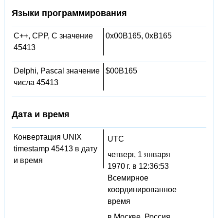
Языки программирования
C++, CPP, C значение
0x00B165, 0xB165
45413
Delphi, Pascal значение
$00B165
числа 45413
Дата и время
Конвертация UNIX
UTC
timestamp 45413 в дату
четверг, 1 января
и время
1970 г. в 12:36:53
Всемирное
координированное
время
в Москве, Россия