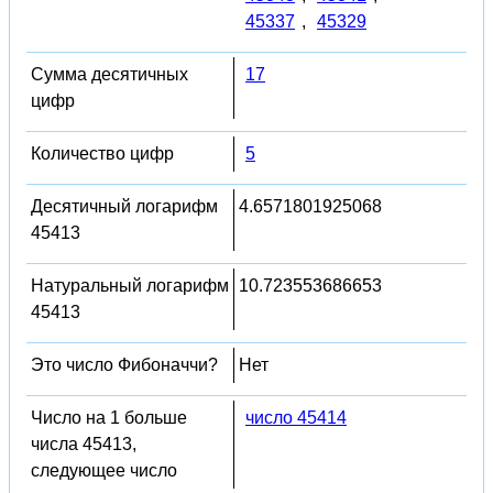
45337
,
45329
Сумма десятичных
17
цифр
Количество цифр
5
Десятичный логарифм
4.6571801925068
45413
Натуральный логарифм
10.723553686653
45413
Это число Фибоначчи?
Нет
Число на 1 больше
число 45414
числа 45413,
следующее число