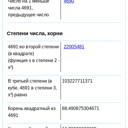
Число на 1 меньше
4690
числа 4691,
предыдущее число
Степени числа, корни
4691 во второй степени
22005481
(в квадрате)
(функция x в степени 2 -
x²)
В третьей степени (в
103227711371
кубе, 4691 в степени 3,
x³) равно
Корень квадратный из
68.490875304671
4691