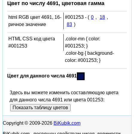
Цвет по числу 4691, цветовая гамма
html RGB цвет 4691, 16-
#001253 - (
0
,
18
,
ричное значение
83
)
HTML CSS код цвета
.color-mn { color:
#001253
#001253; }
.color-bg { background-
color: #001253; }
Цвет для данного числа 4691
Здесь вы можете изменить составляющую цвета
для данного числа 4691 или цвета 001253:
Показать таблицу цветов
Copyright © 2009-2026
BiKubik.com
BiKubik.com - посвящен свойствам чисел, делимости