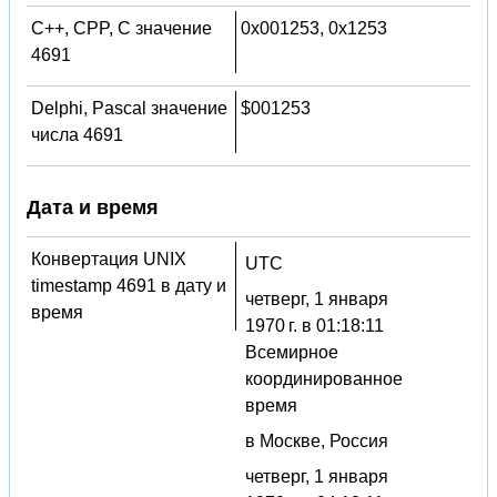
C++, CPP, C значение
0x001253, 0x1253
4691
Delphi, Pascal значение
$001253
числа 4691
Дата и время
Конвертация UNIX
UTC
timestamp 4691 в дату и
четверг, 1 января
время
1970 г. в 01:18:11
Всемирное
координированное
время
в Москве, Россия
четверг, 1 января