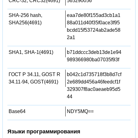
CRC-32, CRC32(4691)
565290056
SHA-256 hash,
eaa7de80f155ad3cb1a1
SHA256(4691)
88a011d40f35f0ace3f95
bcdd15f53724ab2ade58
2a1
SHA1, SHA-1(4691)
b71ddccc3deb13de1e94
989366980ba07035f93f
ГОСТ Р 34.11, GOST R
b042c1d735718f3b8d7cf
34.11-94, GOST(4691)
2e689dd456a46feedcf1f
329307f8ac0aeaeb95d5
44
Base64
NDY5MQ==
Языки программирования