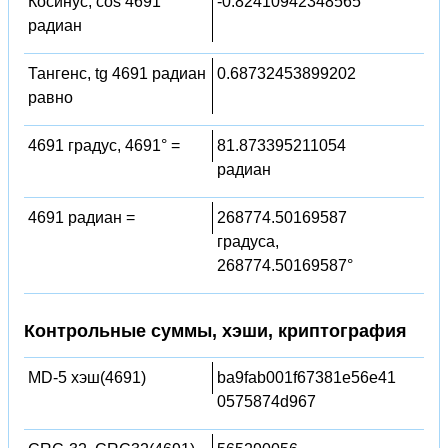
Косинус, cos 4691
-0.82410942348565
радиан
Тангенс, tg 4691 радиан
0.68732453899202
равно
4691 градус, 4691° =
81.873395211054
радиан
4691 радиан =
268774.50169587
градуса,
268774.50169587°
Контрольные суммы, хэши, криптография
MD-5 хэш(4691)
ba9fab001f67381e56e41
0575874d967