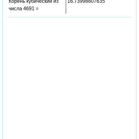
Корень кубический из
16.73998807635
числа 4691 =