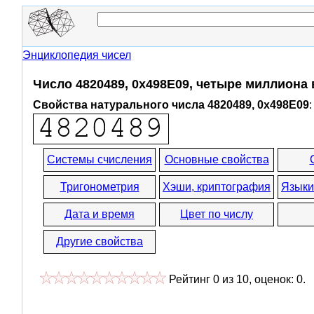
Энциклопедия чисел
Число 4820489, 0x498E09, четыре миллиона
Свойства натурального числа 4820489, 0x498E09
:
Системы счисления
Основные свойства
Тригонометрия
Хэши, криптография
Языки
Дата и время
Цвет по числу
Другие свойства
Рейтинг
0
из
10
, оценок:
0
.