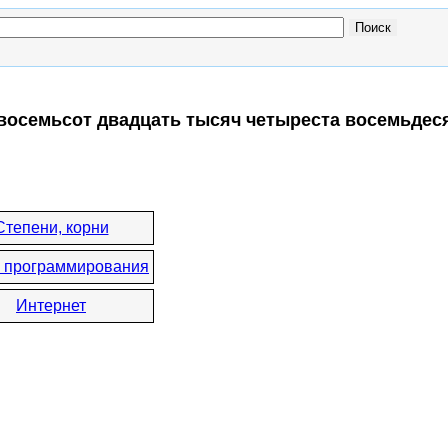
 восемьсот двадцать тысяч четыреста восемьдес
Степени, корни
 программирования
Интернет