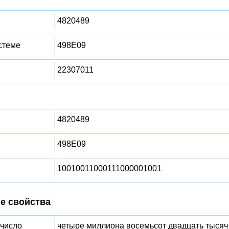
4820489
стеме
498E09
22307011
4820489
498E09
10010011000111000001001
е свойства
 число
четыре миллиона восемьсот двадцать тысяч