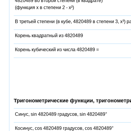
4820489 во второй степени (в квадрате)
(функция x в степени 2 - x²)
В третьей степени (в кубе, 4820489 в степени 3, x³) 
Корень квадратный из 4820489
Корень кубический из числа 4820489 =
Тригонометрические функции, тригонометр
Синус, sin 4820489 градусов, sin 4820489°
Косинус, cos 4820489 градусов, cos 4820489°