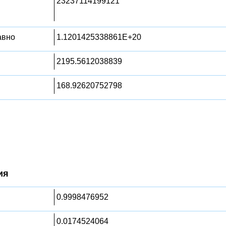
23237114199121
равно
1.1201425338861E+20
2195.5612038839
168.92620752798
ия
0.9998476952
0.0174524064