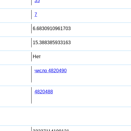
35
7
6.6830910961703
15.388385933163
Нет
число 4820490
4820488