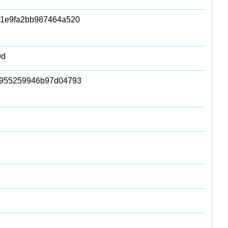
61e9fa2bb987464a520
9d
c955259946b97d04793