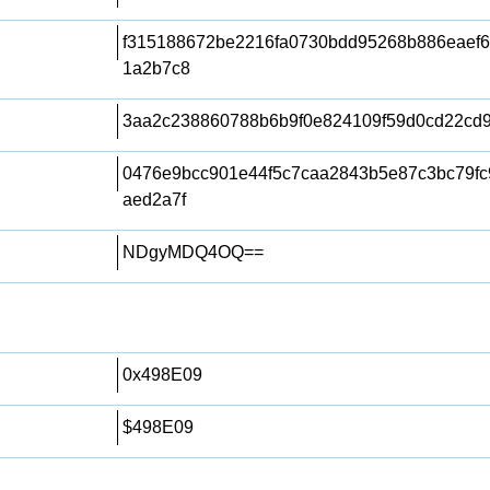
f315188672be2216fa0730bdd95268b886eaef
1a2b7c8
3aa2c238860788b6b9f0e824109f59d0cd22cd
0476e9bcc901e44f5c7caa2843b5e87c3bc79f
aed2a7f
NDgyMDQ4OQ==
0x498E09
$498E09