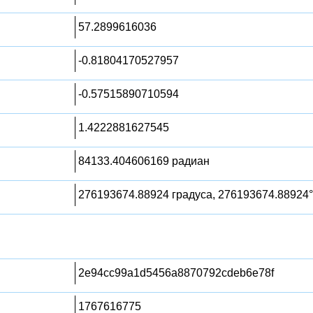
57.2899616036
-0.81804170527957
-0.57515890710594
1.4222881627545
84133.404606169 радиан
276193674.88924 градуса, 276193674.88924°
2e94cc99a1d5456a8870792cdeb6e78f
1767616775