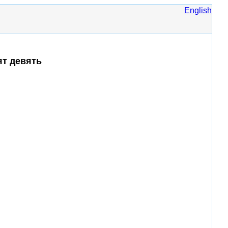
English
ят девять