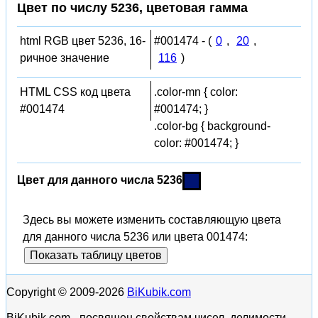
Цвет по числу 5236, цветовая гамма
html RGB цвет 5236, 16-
#001474 - (
0
,
20
,
ричное значение
116
)
HTML CSS код цвета
.color-mn { color:
#001474
#001474; }
.color-bg { background-
color: #001474; }
Цвет для данного числа 5236
Здесь вы можете изменить составляющую цвета
для данного числа 5236 или цвета 001474:
Показать таблицу цветов
Copyright © 2009-2026
BiKubik.com
BiKubik.com - посвящен свойствам чисел, делимости