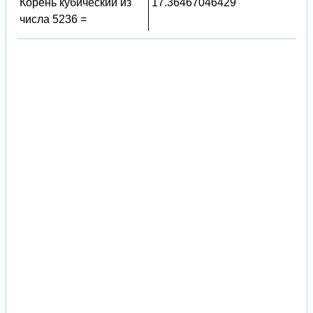
Корень кубический из
17.36467046429
числа 5236 =