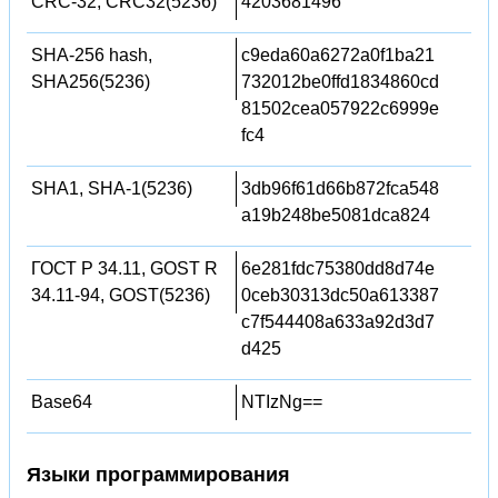
CRC-32, CRC32(5236)
4203681496
SHA-256 hash,
c9eda60a6272a0f1ba21
SHA256(5236)
732012be0ffd1834860cd
81502cea057922c6999e
fc4
SHA1, SHA-1(5236)
3db96f61d66b872fca548
a19b248be5081dca824
ГОСТ Р 34.11, GOST R
6e281fdc75380dd8d74e
34.11-94, GOST(5236)
0ceb30313dc50a613387
c7f544408a633a92d3d7
d425
Base64
NTIzNg==
Языки программирования