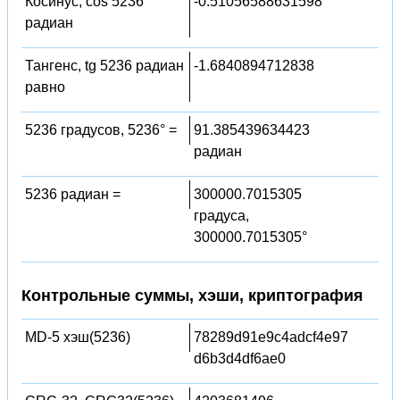
Косинус, cos 5236
-0.51056588631598
радиан
Тангенс, tg 5236 радиан
-1.6840894712838
равно
5236 градусов, 5236° =
91.385439634423
радиан
5236 радиан =
300000.7015305
градуса,
300000.7015305°
Контрольные суммы, хэши, криптография
MD-5 хэш(5236)
78289d91e9c4adcf4e97
d6b3d4df6ae0