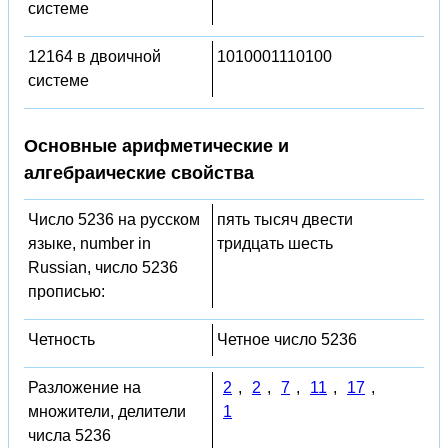
системе
12164 в двоичной
1010001110100
системе
Основные арифметические и
алгебраические свойства
Число 5236 на русском
пять тысяч двести
языке, number in
тридцать шесть
Russian, число 5236
прописью:
Четность
Четное число 5236
Разложение на
2
,
2
,
7
,
11
,
17
,
множители, делители
1
числа 5236