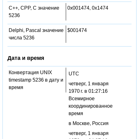
C++, CPP, C значение
0x001474, 0x1474
5236
Delphi, Pascal значение
$001474
числа 5236
Дата и время
Конвертация UNIX
UTC
timestamp 5236 в дату и
четверг, 1 января
время
1970 г. в 01:27:16
Всемирное
координированное
время
в Москве, Россия
четверг, 1 января