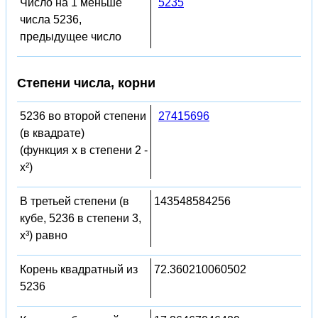
Число на 1 меньше
5235
числа 5236,
предыдущее число
Степени числа, корни
5236 во второй степени
27415696
(в квадрате)
(функция x в степени 2 -
x²)
В третьей степени (в
143548584256
кубе, 5236 в степени 3,
x³) равно
Корень квадратный из
72.360210060502
5236