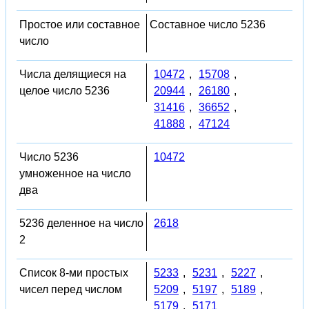
Простое или составное
Составное число 5236
число
Числа делящиеся на
10472
,
15708
,
целое число 5236
20944
,
26180
,
31416
,
36652
,
41888
,
47124
Число 5236
10472
умноженное на число
два
5236 деленное на число
2618
2
Список 8-ми простых
5233
,
5231
,
5227
,
чисел перед числом
5209
,
5197
,
5189
,
5179
,
5171