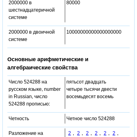
2000000 в
80000
шестнадцатеричной
системе
2000000 в двоичной
10000000000000000000
системе
Основные арифметические и
алгебраические свойства
Число 524288 на
пятьсот двадцать
русском языке, number
четыре тысячи двести
in Russian, число
восемьдесят восемь
524288 прописью:
Четность
Четное число 524288
Разложение на
2
,
2
,
2
,
2
,
2
,
2
,