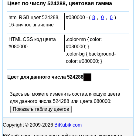
Цвет по числу 524288, цветовая гамма
html RGB цвет 524288,
#080000 - (
8
,
0
,
0
)
16-ричное значение
HTML CSS код цвета
.color-mn { color:
#080000
#080000; }
.color-bg { background-
color: #080000; }
Цвет для данного числа 524288
Здесь вы можете изменить составляющую цвета
для данного числа 524288 или цвета 080000:
Показать таблицу цветов
Copyright © 2009-2026
BiKubik.com
BiKubik.com - посвящен свойствам чисел, делимости