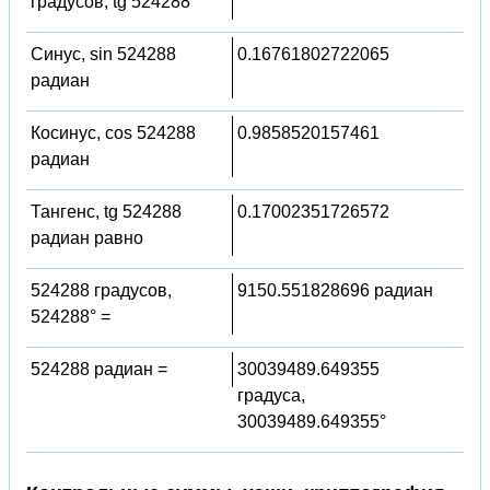
градусов, tg 524288°
Синус, sin 524288
0.16761802722065
радиан
Косинус, cos 524288
0.9858520157461
радиан
Тангенс, tg 524288
0.17002351726572
радиан равно
524288 градусов,
9150.551828696 радиан
524288° =
524288 радиан =
30039489.649355
градуса,
30039489.649355°