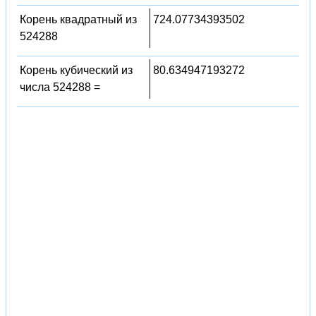
Корень квадратный из
724.07734393502
524288
Корень кубический из
80.634947193272
числа 524288 =