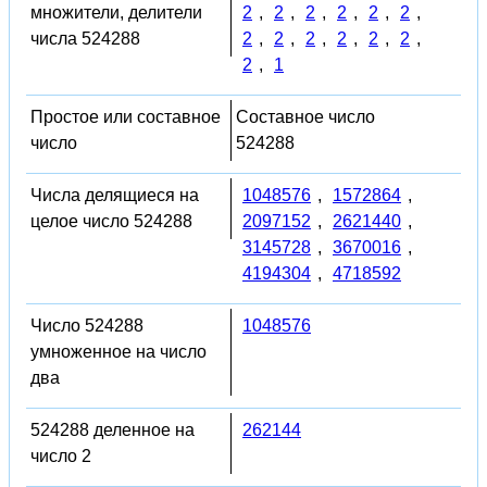
множители, делители
2
,
2
,
2
,
2
,
2
,
2
,
числа 524288
2
,
2
,
2
,
2
,
2
,
2
,
2
,
1
Простое или составное
Составное число
число
524288
Числа делящиеся на
1048576
,
1572864
,
целое число 524288
2097152
,
2621440
,
3145728
,
3670016
,
4194304
,
4718592
Число 524288
1048576
умноженное на число
два
524288 деленное на
262144
число 2