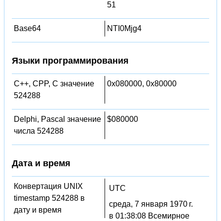
51
Base64
NTI0Mjg4
Языки программирования
C++, CPP, C значение
0x080000, 0x80000
524288
Delphi, Pascal значение
$080000
числа 524288
Дата и время
Конвертация UNIX
UTC
timestamp 524288 в
среда, 7 января 1970 г.
дату и время
в 01:38:08 Всемирное