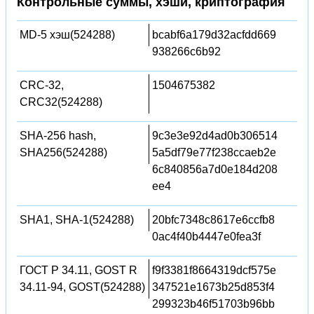
Контрольные суммы, хэши, криптография
MD-5 хэш(524288)
bcabf6a179d32acfdd669
938266c6b92
CRC-32,
1504675382
CRC32(524288)
SHA-256 hash,
9c3e3e92d4ad0b306514
SHA256(524288)
5a5df79e77f238ccaeb2e
6c840856a7d0e184d208
ee4
SHA1, SHA-1(524288)
20bfc7348c8617e6ccfb8
0ac4f40b4447e0fea3f
ГОСТ Р 34.11, GOST R
f9f3381f8664319dcf575e
34.11-94, GOST(524288)
347521e1673b25d853f4
299323b46f51703b96bb