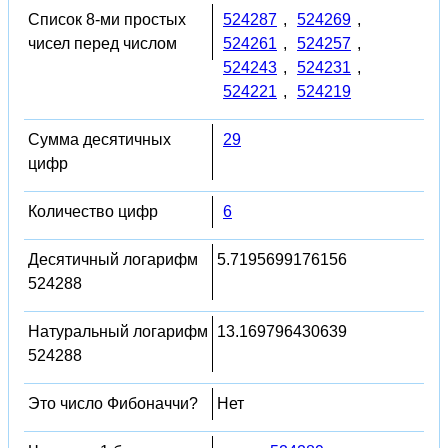
Список 8-ми простых
524287
,
524269
,
чисел перед числом
524261
,
524257
,
524243
,
524231
,
524221
,
524219
Сумма десятичных
29
цифр
Количество цифр
6
Десятичный логарифм
5.7195699176156
524288
Натуральный логарифм
13.169796430639
524288
Это число Фибоначчи?
Нет