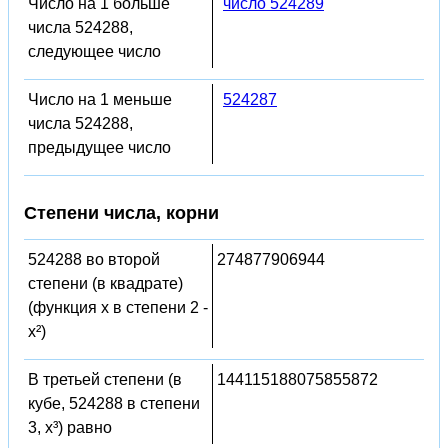
Число на 1 больше
число 524289
числа 524288,
следующее число
Число на 1 меньше
524287
числа 524288,
предыдущее число
Степени числа, корни
524288 во второй
274877906944
степени (в квадрате)
(функция x в степени 2 -
x²)
В третьей степени (в
144115188075855872
кубе, 524288 в степени
3, x³) равно