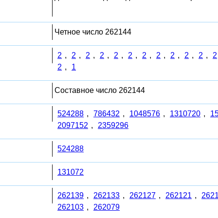
Четное число 262144
2
,
2
,
2
,
2
,
2
,
2
,
2
,
2
,
2
,
2
,
2
,
2
2
,
1
Составное число 262144
524288
,
786432
,
1048576
,
1310720
,
1
2097152
,
2359296
524288
131072
262139
,
262133
,
262127
,
262121
,
262
262103
,
262079