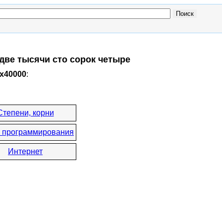
 две тысячи сто сорок четыре
0x40000
:
Степени, корни
 программирования
Интернет