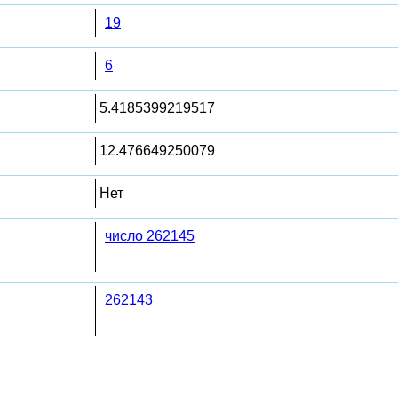
19
6
5.4185399219517
12.476649250079
Нет
число 262145
262143