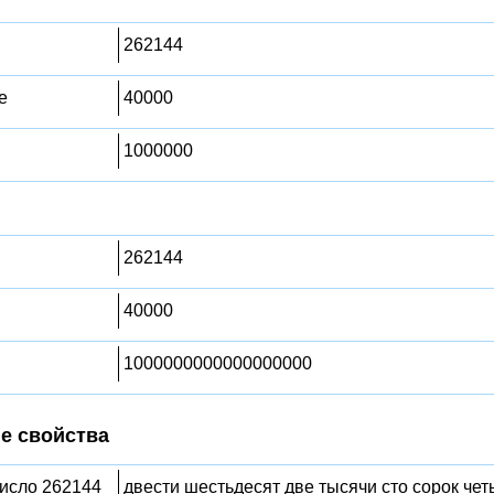
262144
е
40000
1000000
262144
40000
1000000000000000000
е свойства
число 262144
двести шестьдесят две тысячи сто сорок че