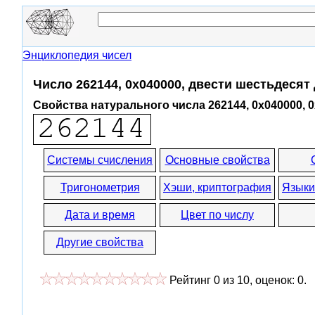
Энциклопедия чисел
Число 262144, 0x040000, двести шестьдесят
Свойства натурального числа 262144, 0x040000, 
Системы счисления
Основные свойства
Тригонометрия
Хэши, криптография
Языки
Дата и время
Цвет по числу
Другие свойства
Рейтинг
0
из
10
, оценок:
0
.