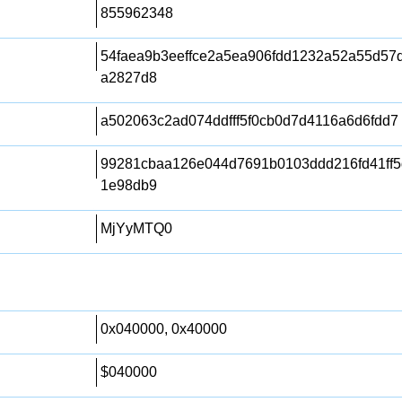
855962348
54faea9b3eeffce2a5ea906fdd1232a52a55d5
a2827d8
a502063c2ad074ddfff5f0cb0d7d4116a6d6fdd7
99281cbaa126e044d7691b0103ddd216fd41ff
1e98db9
MjYyMTQ0
0x040000, 0x40000
$040000