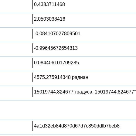
0.4383711468
2.0503038416
-0.084107027809501
-0.99645672654313
0.084406101709285
4575.275914348 радиан
15019744.824677 градуса, 15019744.824677°
4a1d32eb84d870d67d7c850ddfb7beb8