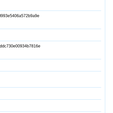
7d993e5406a572b9a9e
5ddc730e00934b7816e