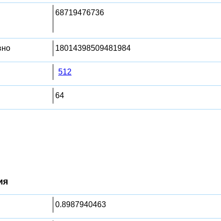
68719476736
вно
18014398509481984
512
64
ия
0.8987940463