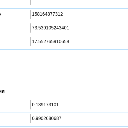
о
158164877312
73.539105243401
17.552765910658
ия
0.139173101
0.9902680687