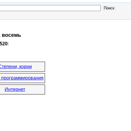
а восемь
1520
:
Степени, корни
 программирования
Интернет