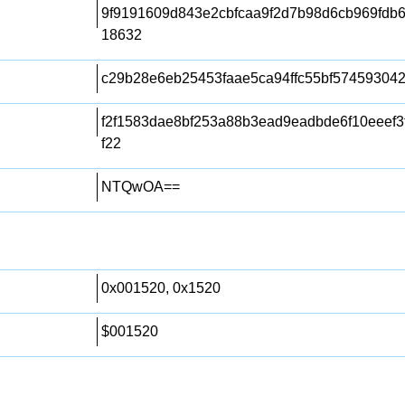
9f9191609d843e2cbfcaa9f2d7b98d6cb969fdb
18632
c29b28e6eb25453faae5ca94ffc55bf57459304
f2f1583dae8bf253a88b3ead9eadbde6f10eeef3f
f22
NTQwOA==
0x001520, 0x1520
$001520