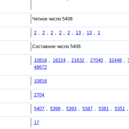
Четное число 5408
2
,
2
,
2
,
2
,
2
,
13
,
13
,
1
Составное число 5408
10816
,
16224
,
21632
,
27040
,
32448
,
48672
10816
2704
5407
,
5399
,
5393
,
5387
,
5381
,
5351
,
17