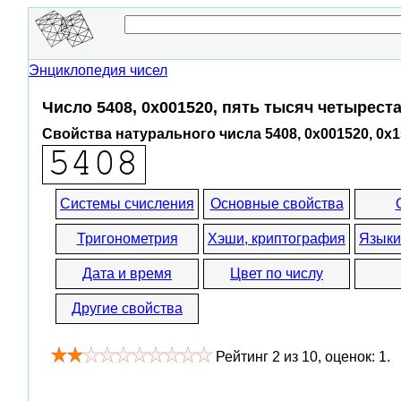
Энциклопедия чисел
Число 5408, 0x001520, пять тысяч четырест
Свойства натурального числа 5408, 0x001520, 0x
Системы счисления
Основные свойства
Тригонометрия
Хэши, криптография
Языки
Дата и время
Цвет по числу
Другие свойства
Рейтинг
2
из
10
, оценок:
1
.