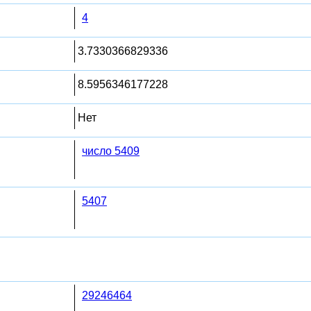
4
3.7330366829336
8.5956346177228
Нет
число 5409
5407
29246464