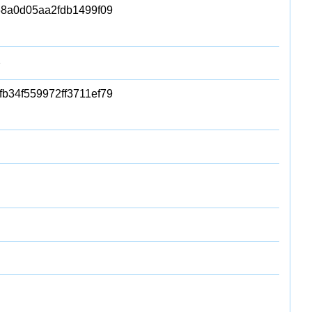
68a0d05aa2fdb1499f09
2
b34f559972ff3711ef79