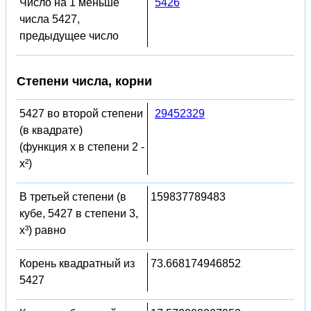
Число на 1 меньше
5426
числа 5427,
предыдущее число
Степени числа, корни
5427 во второй степени
29452329
(в квадрате)
(функция x в степени 2 -
x²)
В третьей степени (в
159837789483
кубе, 5427 в степени 3,
x³) равно
Корень квадратный из
73.668174946852
5427