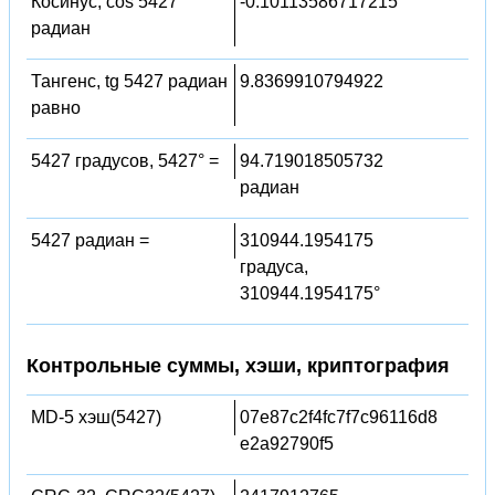
Косинус, cos 5427
-0.10113586717215
радиан
Тангенс, tg 5427 радиан
9.8369910794922
равно
5427 градусов, 5427° =
94.719018505732
радиан
5427 радиан =
310944.1954175
градуса,
310944.1954175°
Контрольные суммы, хэши, криптография
MD-5 хэш(5427)
07e87c2f4fc7f7c96116d8
e2a92790f5