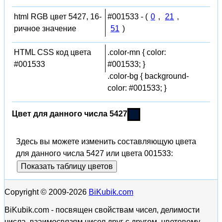
html RGB цвет 5427, 16-
#001533 - (
0
,
21
,
ричное значение
51
)
HTML CSS код цвета
.color-mn { color:
#001533
#001533; }
.color-bg { background-
color: #001533; }
Цвет для данного числа 5427
Здесь вы можете изменить составляющую цвета
для данного числа 5427 или цвета 001533:
Показать таблицу цветов
Copyright © 2009-2026
BiKubik.com
BiKubik.com - посвящен свойствам чисел, делимости
числа, взаимосвязям чисел друг с другом, цветовому