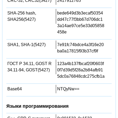
CRC-32, CRC32(5427)
2417912765
SHA-256 hash,
bede649d3b3ecaf50354
SHA256(5427)
dd47c77f3bb67d706dc1
3a14ae97ce5e33d05858
458e
SHA1, SHA-1(5427)
7e91fc74bdce4a3f16e20
ba0a17815f93b37cf9f
ГОСТ Р 34.11, GOST R
123a4b137fbcaf20f0603f
34.11-94, GOST(5427)
0f7d39d5f28a2b84afb91
5dc0a76848cdc275cfb1a
Base64
NTQyNw==
Языки программирования