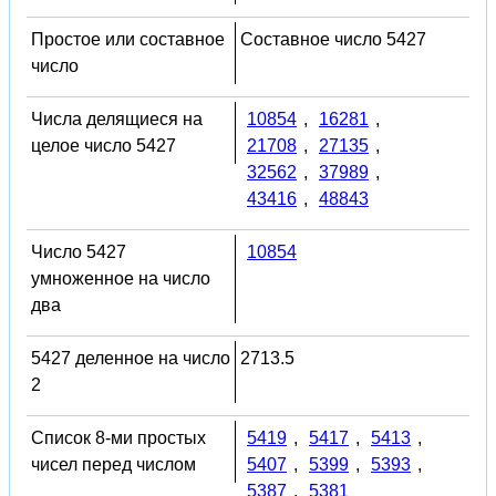
Простое или составное
Составное число 5427
число
Числа делящиеся на
10854
,
16281
,
целое число 5427
21708
,
27135
,
32562
,
37989
,
43416
,
48843
Число 5427
10854
умноженное на число
два
5427 деленное на число
2713.5
2
Список 8-ми простых
5419
,
5417
,
5413
,
чисел перед числом
5407
,
5399
,
5393
,
5387
,
5381