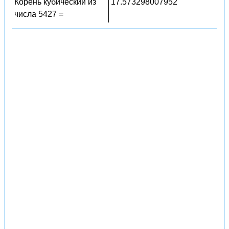
Корень кубический из
17.573298007952
числа 5427 =