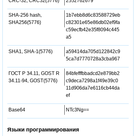
CRC-32, CRC32(5776)
2552762679
SHA-256 hash,
1b7ebb8d6c83588729eb
SHA256(5776)
c82301e65e86db02ef9fa
c59ecfb42e35f8094c445
a5
SHA1, SHA-1(5776)
a59414da705d122842c9
5ca7d7770728a3cba967
ГОСТ Р 34.11, GOST R
84bfefffbbadcd2e879bb2
34.11-94, GOST(5776)
c9deca7298a1f49e39c0
11d906da7e6116cb44da
ef
Base64
NTc3Ng==
Языки программирования