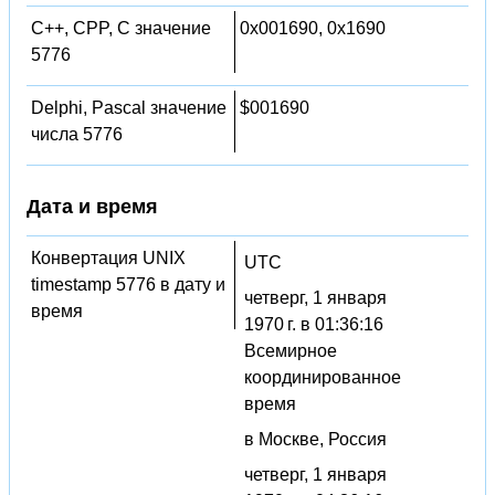
C++, CPP, C значение
0x001690, 0x1690
5776
Delphi, Pascal значение
$001690
числа 5776
Дата и время
Конвертация UNIX
UTC
timestamp 5776 в дату и
четверг, 1 января
время
1970 г. в 01:36:16
Всемирное
координированное
время
в Москве, Россия
четверг, 1 января