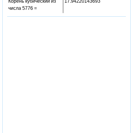
Корень кубический из
17.94220143693
числа 5776 =