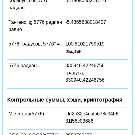
Косинус, cos 5776
-0.1809048221516
радиан
Тангенс, tg 5776 радиан
-5.4365638018407
равно
5776 градусов, 5776° =
100.81021759519
радиан
5776 радиан =
330940.42246756
градуса,
330940.42246756°
Контрольные суммы, хэши, криптография
MD-5 хэш(5776)
cfd2b32e4caf5678c34b6
31f56c03686