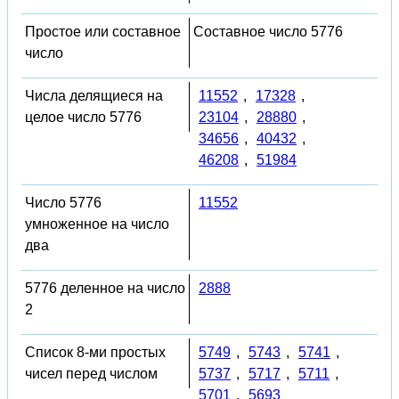
Простое или составное
Составное число 5776
число
Числа делящиеся на
11552
,
17328
,
целое число 5776
23104
,
28880
,
34656
,
40432
,
46208
,
51984
Число 5776
11552
умноженное на число
два
5776 деленное на число
2888
2
Список 8-ми простых
5749
,
5743
,
5741
,
чисел перед числом
5737
,
5717
,
5711
,
5701
,
5693