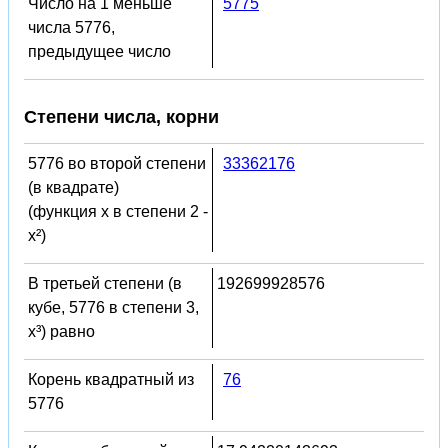
Число на 1 меньше
5775
числа 5776,
предыдущее число
Степени числа, корни
5776 во второй степени
33362176
(в квадрате)
(функция x в степени 2 -
x²)
В третьей степени (в
192699928576
кубе, 5776 в степени 3,
x³) равно
Корень квадратный из
76
5776