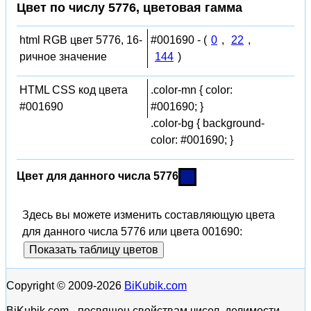
Цвет по числу 5776, цветовая гамма
html RGB цвет 5776, 16-
#001690 - (
0
,
22
,
ричное значение
144
)
HTML CSS код цвета
.color-mn { color:
#001690
#001690; }
.color-bg { background-
color: #001690; }
Цвет для данного числа 5776
Здесь вы можете изменить составляющую цвета
для данного числа 5776 или цвета 001690:
Показать таблицу цветов
Copyright © 2009-2026
BiKubik.com
BiKubik.com - посвящен свойствам чисел, делимости