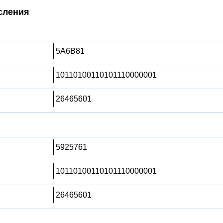
сления
5A6B81
10110100110101110000001
26465601
5925761
10110100110101110000001
26465601