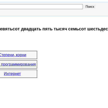
девятьсот двадцать пять тысяч семьсот шестьдес
:
Степени, корни
 программирования
Интернет