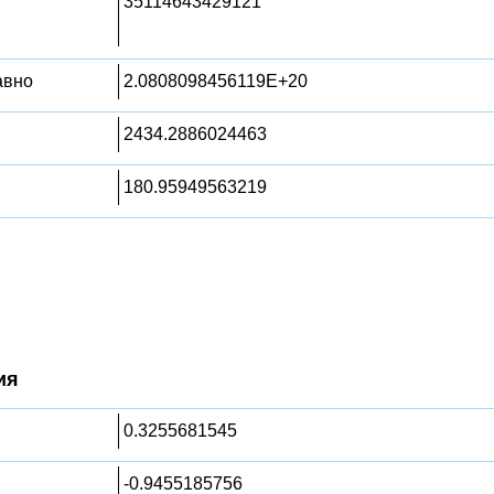
35114643429121
равно
2.0808098456119E+20
2434.2886024463
180.95949563219
ия
0.3255681545
-0.9455185756