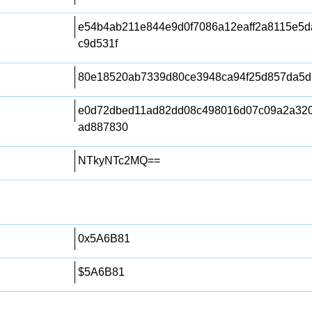
e54b4ab211e844e9d0f7086a12eaff2a8115e5
c9d531f
80e18520ab7339d80ce3948ca94f25d857da5d
e0d72dbed11ad82dd08c498016d07c09a2a320
ad887830
NTkyNTc2MQ==
0x5A6B81
$5A6B81