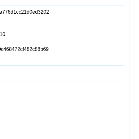
da776d1cc21d0ed3202
10
c468472cf482c88b69