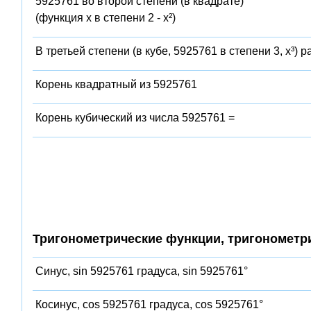
5925761 во второй степени (в квадрате)
(функция x в степени 2 - x²)
В третьей степени (в кубе, 5925761 в степени 3, x³) 
Корень квадратный из 5925761
Корень кубический из числа 5925761 =
Тригонометрические функции, тригонометр
Синус, sin 5925761 градуса, sin 5925761°
Косинус, cos 5925761 градуса, cos 5925761°