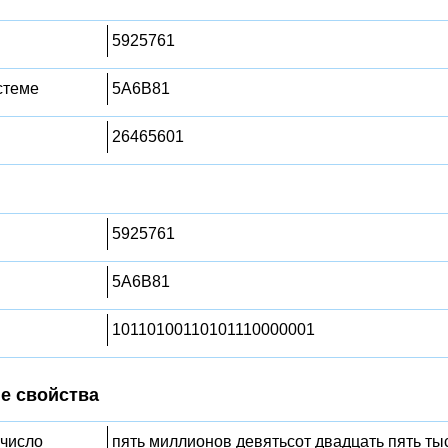
5925761
стеме
5A6B81
26465601
5925761
5A6B81
10110100110101110000001
е свойства
 число
пять миллионов девятьсот двадцать пять ты