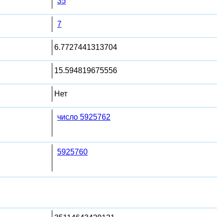
35
7
6.7727441313704
15.594819675556
Нет
число 5925762
5925760