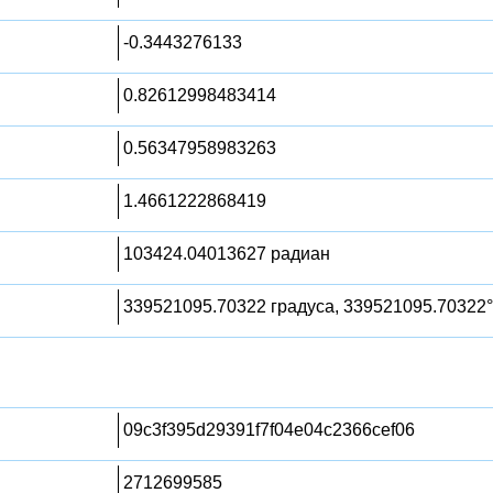
-0.3443276133
0.82612998483414
0.56347958983263
1.4661222868419
103424.04013627 радиан
339521095.70322 градуса, 339521095.70322°
09c3f395d29391f7f04e04c2366cef06
2712699585