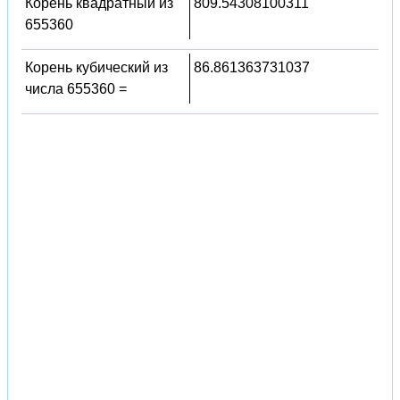
Корень квадратный из
809.54308100311
655360
Корень кубический из
86.861363731037
числа 655360 =