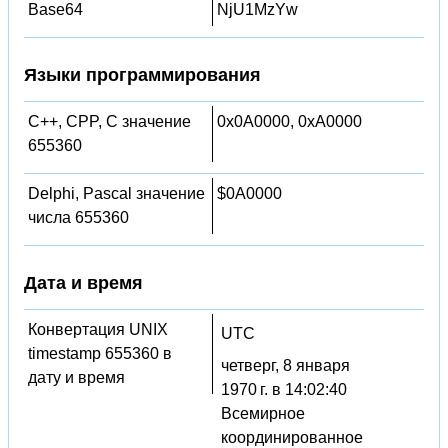
Base64
NjU1MzYw
Языки программирования
C++, CPP, C значение
0x0A0000, 0xA0000
655360
Delphi, Pascal значение
$0A0000
числа 655360
Дата и время
Конвертация UNIX
UTC
timestamp 655360 в
четверг, 8 января
дату и время
1970 г. в 14:02:40
Всемирное
координированное