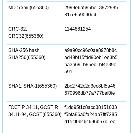
MD-5 хэш(655360)
2999e6a595be13872985
81ce6a9090e4
CRC-32,
1144881254
CRC32(655360)
SHA-256 hash,
a9a90cc96c0ae8978b8c
SHA256(655360)
ad49bf15fdd90eb1ee3b5
ba3b691b85ed1bf4e89c
a91
SHA1, SHA-1(655360)
2bc2742c2d3ec8bf5a46
670996db77a777bef0fe
ГОСТ Р 34.11, GOST R
f1dd95f1c8acd38151033
34.11-94, GOST(655360)
f5bfa86a0fa24ab7fff7285
d15cf0bc6c696b67d1ec