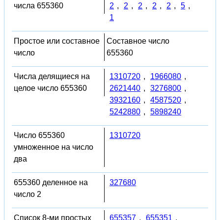
числа 655360
2
,
2
,
2
,
2
,
2
,
5
,
1
Простое или составное
Составное число
число
655360
Числа делящиеся на
1310720
,
1966080
,
целое число 655360
2621440
,
3276800
,
3932160
,
4587520
,
5242880
,
5898240
Число 655360
1310720
умноженное на число
два
655360 деленное на
327680
число 2
Список 8-ми простых
655357
,
655351
,