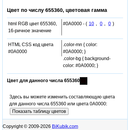
Цвет по числу 655360, цветовая гамма
html RGB цвет 655360,
#0A0000 - (
10
,
0
,
0
)
16-ричное значение
HTML CSS код цвета
.color-mn { color:
#0A0000
#0A0000; }
.color-bg { background-
color: #0A0000; }
Цвет для данного числа 655360
Здесь вы можете изменить составляющую цвета
для данного числа 655360 или цвета 0A0000:
Показать таблицу цветов
Copyright © 2009-2026
BiKubik.com