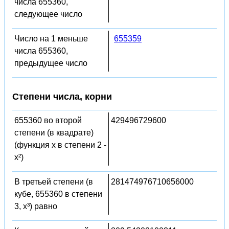
числа 655360,
следующее число
Число на 1 меньше
655359
числа 655360,
предыдущее число
Степени числа, корни
655360 во второй
429496729600
степени (в квадрате)
(функция x в степени 2 -
x²)
В третьей степени (в
281474976710656000
кубе, 655360 в степени
3, x³) равно