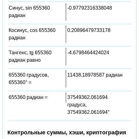
Синус, sin 655360
-0.97792316338048
радиан
Косинус, cos 655360
0.20896479733178
радиан
Тангенс, tg 655360
-4.6798464424024
радиан равно
655360 градусов,
11438.18978587 радиан
655360° =
655360 радиан =
37549362.061694
градуса,
37549362.061694°
Контрольные суммы, хэши, криптография