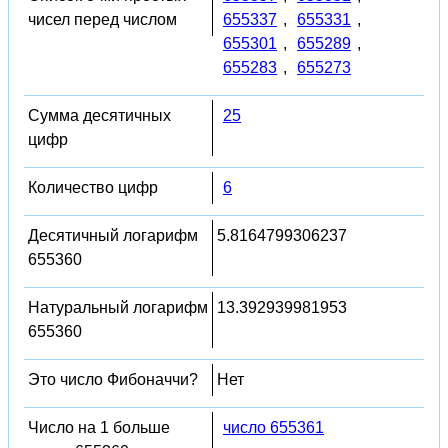
чисел перед числом
655337
,
655331
,
655301
,
655289
,
655283
,
655273
Сумма десятичных
25
цифр
Количество цифр
6
Десятичный логарифм
5.8164799306237
655360
Натуральный логарифм
13.392939981953
655360
Это число Фибоначчи?
Нет
Число на 1 больше
число 655361