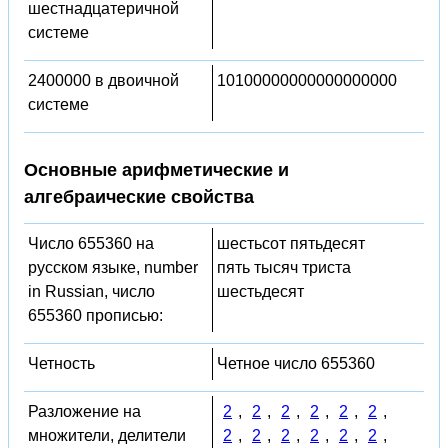
шестнадцатеричной
системе
2400000 в двоичной
10100000000000000000
системе
Основные арифметические и
алгебраические свойства
Число 655360 на
шестьсот пятьдесят
русском языке, number
пять тысяч триста
in Russian, число
шестьдесят
655360 прописью:
Четность
Четное число 655360
Разложение на
2
,
2
,
2
,
2
,
2
,
2
,
множители, делители
2
,
2
,
2
,
2
,
2
,
2
,