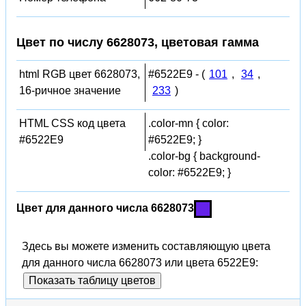
Цвет по числу 6628073, цветовая гамма
html RGB цвет 6628073,
#6522E9 - (
101
,
34
,
16-ричное значение
233
)
HTML CSS код цвета
.color-mn { color:
#6522E9
#6522E9; }
.color-bg { background-
color: #6522E9; }
Цвет для данного числа 6628073
Здесь вы можете изменить составляющую цвета
для данного числа 6628073 или цвета 6522E9:
Показать таблицу цветов