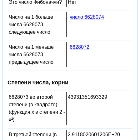
Это число Фибоначчи?
Нет
Число на 1 больше
число 6628074
числа 6628073,
следующее число
Число на 1 меньше
6628072
числа 6628073,
предыдущее число
Степени числа, корни
6628073 во второй
43931351693329
степени (в квадрате)
(функция x в степени 2 -
x²)
В третьей степени (в
2.9118020601206E+20