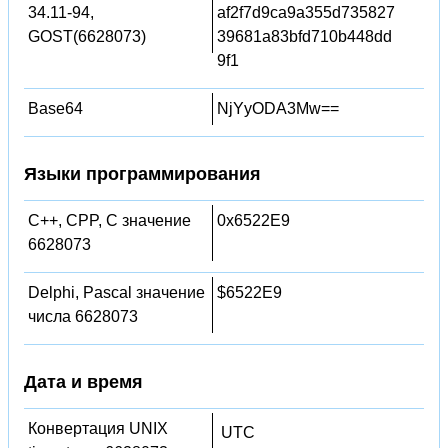
34.11-94,
af2f7d9ca9a355d735827
GOST(6628073)
39681a83bfd710b448dd
9f1
Base64
NjYyODA3Mw==
Языки программирования
C++, CPP, C значение
0x6522E9
6628073
Delphi, Pascal значение
$6522E9
числа 6628073
Дата и время
Конвертация UNIX
UTC