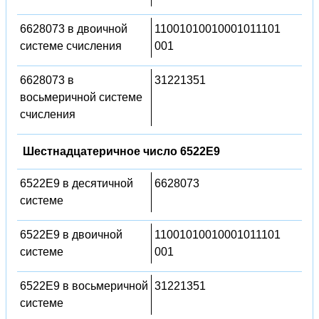
6628073 в двоичной
11001010010001011101
системе счисления
001
6628073 в
31221351
восьмеричной системе
счисления
Шестнадцатеричное число 6522E9
6522E9 в десятичной
6628073
системе
6522E9 в двоичной
11001010010001011101
системе
001
6522E9 в восьмеричной
31221351
системе