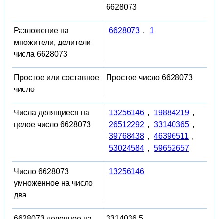
6628073
Разложение на
6628073
,
1
множители, делители
числа 6628073
Простое или составное
Простое число 6628073
число
Числа делящиеся на
13256146
,
19884219
,
целое число 6628073
26512292
,
33140365
,
39768438
,
46396511
,
53024584
,
59652657
Число 6628073
13256146
умноженное на число
два
6628073 деленное на
3314036.5