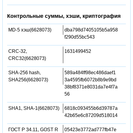
Контрольные суммы, хэши, криптография
MD-5 хэш(6628073)
dba798d7405105b5a958
f290d55bc543
CRC-32,
1631499452
CRC32(6628073)
SHA-256 hash,
589a484ff98ec486daef1
SHA256(6628073)
3a4595fb6072b8b9e9bd
38bf8371e8031da7e4f7a
56
SHA1, SHA-1(6628073)
6818c093455b6d39787a
42b65e6c87209d518014
ГОСТ Р 34.11, GOST R
05423e3772ad777fb47e