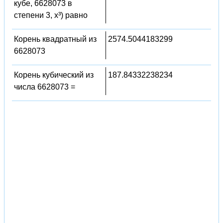
кубе, 6628073 в
степени 3, x³) равно
Корень квадратный из
2574.5044183299
6628073
Корень кубический из
187.84332238234
числа 6628073 =