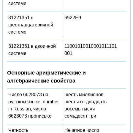
системе
31221351 в
6522E9
шестнадцатеричной
системе
31221351 в двоичной
11001010010001011101
системе
001
Основные арифметические и
алгебраические свойства
Число 6628073 на
шесть миллионов
русском языке, number
шестьсот двадцать
in Russian, число
восемь тысяч
6628073 прописью:
семьдесят три
Четность
Нечетное число