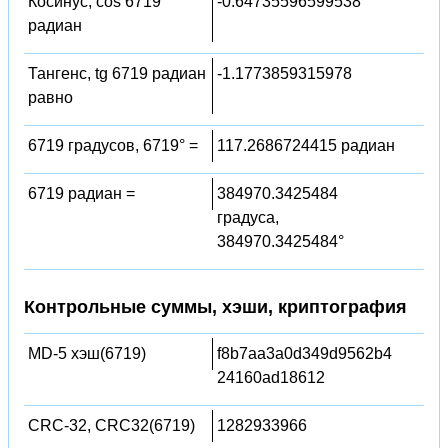
Косинус, cos 6719
-0.64735596599538
радиан
Тангенс, tg 6719 радиан
-1.1773859315978
равно
6719 градусов, 6719° =
117.2686724415 радиан
6719 радиан =
384970.3425484
градуса,
384970.3425484°
Контрольные суммы, хэши, криптография
MD-5 хэш(6719)
f8b7aa3a0d349d9562b4
24160ad18612
CRC-32, CRC32(6719)
1282933966