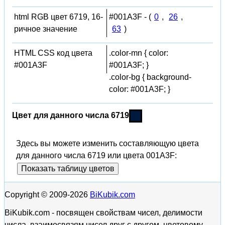
html RGB цвет 6719, 16-
#001A3F - (
0
,
26
,
ричное значение
63
)
HTML CSS код цвета
.color-mn { color:
#001A3F
#001A3F; }
.color-bg { background-
color: #001A3F; }
Цвет для данного числа 6719
Здесь вы можете изменить составляющую цвета
для данного числа 6719 или цвета 001A3F:
Показать таблицу цветов
Copyright © 2009-2026
BiKubik.com
BiKubik.com - посвящен свойствам чисел, делимости
числа, взаимосвязям чисел друг с другом, цветовому