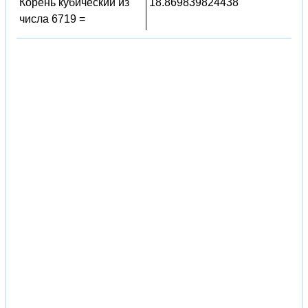
Корень кубический из
18.869839824438
числа 6719 =