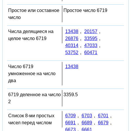
Простое или составное
Простое число 6719
число
Числа делящиеся на
13438
,
20157
,
целое число 6719
26876
,
33595
,
40314
,
47033
,
53752
,
60471
Число 6719
13438
умноженное на число
два
6719 деленное на число
3359.5
2
Список 8-ми простых
6709
,
6703
,
6701
,
чисел перед числом
6691
,
6689
,
6679
,
6673
,
6661