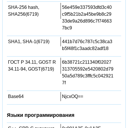
SHA-256 hash,
56e459e337593dfd3c40
SHA256(6719)
c9f5b21b2a45be9b8c29
33de9a26d896c7f74663
7bc9
SHA1, SHA-1(6719)
441b7d76c787c5c38ca3
b5f48f1c3aadc82adf18
ГОСТ Р 34.11, GOST R
6b38721c211340f02027
34.11-94, GOST(6719)
313705592e5420802d79
50a5d789c3fffc5c042921
7f
Base64
NjcxOQ==
Языки программирования