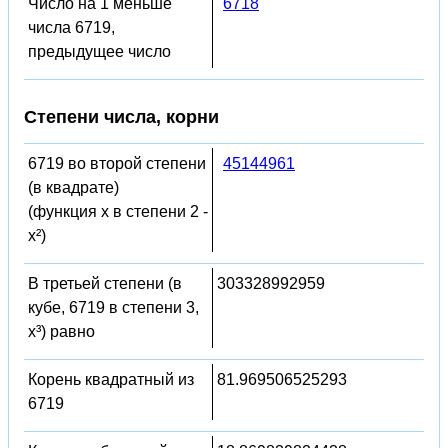
Число на 1 меньше
6718
числа 6719,
предыдущее число
Степени числа, корни
6719 во второй степени
45144961
(в квадрате)
(функция x в степени 2 -
x²)
В третьей степени (в
303328992959
кубе, 6719 в степени 3,
x³) равно
Корень квадратный из
81.969506525293
6719