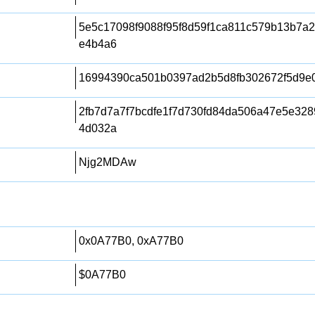
5e5c17098f9088f95f8d59f1ca811c579b13b7a
e4b4a6
16994390ca501b0397ad2b5d8fb302672f5d9e
2fb7d7a7f7bcdfe1f7d730fd84da506a47e5e32
4d032a
Njg2MDAw
0x0A77B0, 0xA77B0
$0A77B0