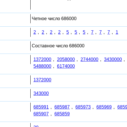
Четное число 686000
2
,
2
,
2
,
2
,
5
,
5
,
5
,
7
,
7
,
7
,
1
Составное число 686000
1372000
,
2058000
,
2744000
,
3430000
,
5488000
,
6174000
1372000
343000
685991
,
685987
,
685973
,
685969
,
685
685907
,
685859