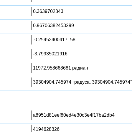
0.3639702343
0.96706382453299
-0.25453400417158
-3.79935021916
11972.958668681 радиан
39304904.745974 градуса, 39304904.745974°
a8951d81eef80ed4e30c3e4f17ba2db4
4194628326