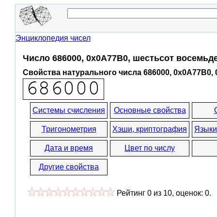
Энциклопедия чисел
Число 686000, 0x0A77B0, шестьсот восемьд
Свойства натурального числа 686000, 0x0A77B0,
Системы счисления
Основные свойства
Тригонометрия
Хэши, криптография
Языки
Дата и время
Цвет по числу
Другие свойства
Рейтинг
0
из
10
, оценок:
0
.