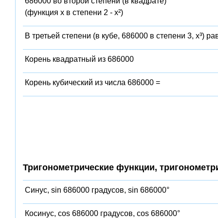
686000 во второй степени (в квадрате)
(функция x в степени 2 - x²)
В третьей степени (в кубе, 686000 в степени 3, x³) ра
Корень квадратный из 686000
Корень кубический из числа 686000 =
Тригонометрические функции, тригонометр
Синус, sin 686000 градусов, sin 686000°
Косинус, cos 686000 градусов, cos 686000°