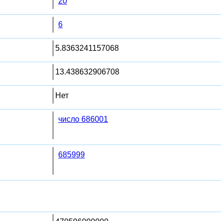
20
6
5.8363241157068
13.438632906708
Нет
число 686001
685999