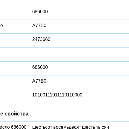
686000
ме
A77B0
2473660
686000
A77B0
10100111011110110000
е свойства
число 686000
шестьсот восемьдесят шесть тысяч