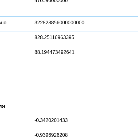
470596000000
вно
322828856000000000
828.25116963395
88.194473492641
ия
-0.3420201433
-0.9396926208