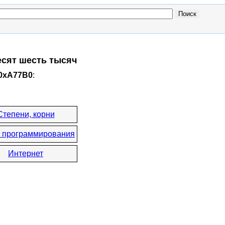
есят шесть тысяч
 0xA77B0
:
Степени, корни
 программирования
Интернет