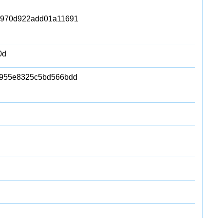
2970d922add01a11691
0d
8955e8325c5bd566bdd