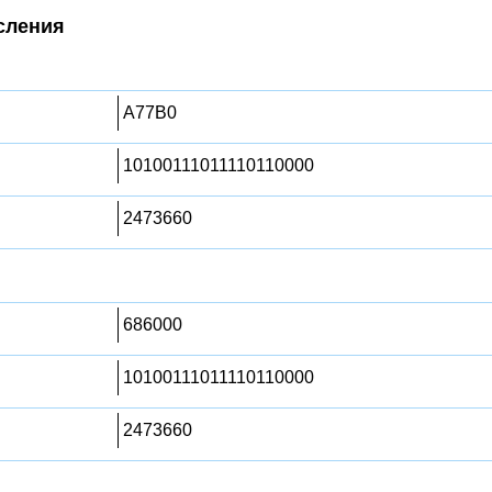
сления
A77B0
10100111011110110000
2473660
686000
10100111011110110000
2473660