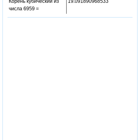
Корень кубический из
19.091890968533
числа 6959 =