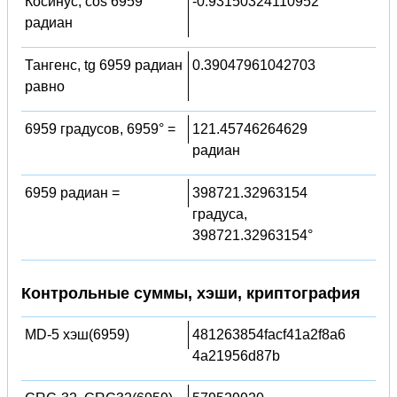
Косинус, cos 6959
-0.93150324110952
радиан
Тангенс, tg 6959 радиан
0.39047961042703
равно
6959 градусов, 6959° =
121.45746264629
радиан
6959 радиан =
398721.32963154
градуса,
398721.32963154°
Контрольные суммы, хэши, криптография
MD-5 хэш(6959)
481263854facf41a2f8a6
4a21956d87b