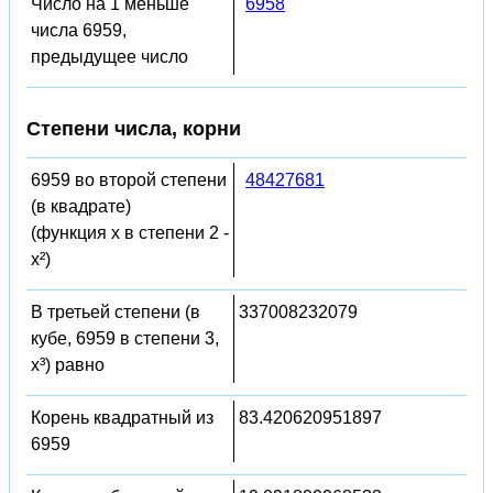
Число на 1 меньше
6958
числа 6959,
предыдущее число
Степени числа, корни
6959 во второй степени
48427681
(в квадрате)
(функция x в степени 2 -
x²)
В третьей степени (в
337008232079
кубе, 6959 в степени 3,
x³) равно
Корень квадратный из
83.420620951897
6959