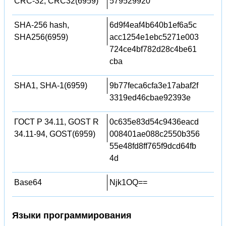
CRC-32, CRC32(6959)
579529920
SHA-256 hash,
6d9f4eaf4b640b1ef6a5c
SHA256(6959)
acc1254e1ebc5271e003
724ce4bf782d28c4be61
cba
SHA1, SHA-1(6959)
9b77feca6cfa3e17abaf2f
3319ed46cbae92393e
ГОСТ Р 34.11, GOST R
0c635e83d54c9436eacd
34.11-94, GOST(6959)
008401ae088c2550b356
55e48fd8ff765f9dcd64fb
4d
Base64
Njk1OQ==
Языки программирования