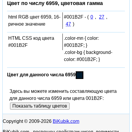
Цвет по числу 6959, цветовая гамма
html RGB цвет 6959, 16-
#001B2F - (
0
,
27
,
ричное значение
47
)
HTML CSS код цвета
.color-mn { color:
#001B2F
#001B2F; }
.color-bg { background-
color: #001B2F; }
Цвет для данного числа 6959
Здесь вы можете изменить составляющую цвета
для данного числа 6959 или цвета 001B2F:
Показать таблицу цветов
Copyright © 2009-2026
BiKubik.com
BiKubik.com - посвящен свойствам чисел, делимости