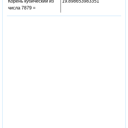
Корень кубический из
19.898653983351
числа 7879 =