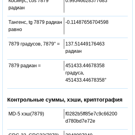
Косинус, cos 7879
0.99346628377683
радиан
Тангенс, tg 7879 радиан
-0.11487656704598
равно
7879 градусов, 7879° =
137.51449176463
радиан
7879 радиан =
451433.44678358
градуса,
451433.44678358°
Контрольные суммы, хэши, криптография
MD-5 хэш(7879)
f0282b5ff85e7c9c66200
d780bd7e72e