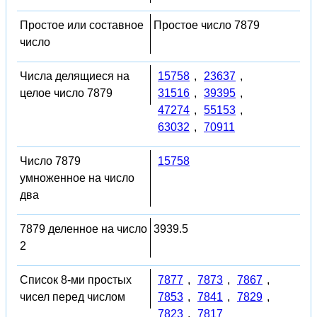
Простое или составное
Простое число 7879
число
Числа делящиеся на
15758
,
23637
,
целое число 7879
31516
,
39395
,
47274
,
55153
,
63032
,
70911
Число 7879
15758
умноженное на число
два
7879 деленное на число
3939.5
2
Список 8-ми простых
7877
,
7873
,
7867
,
чисел перед числом
7853
,
7841
,
7829
,
7823
,
7817