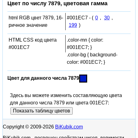
Цвет по числу 7879, цветовая гамма
html RGB цвет 7879, 16-
#001EC7 - (
0
,
30
,
ричное значение
199
)
HTML CSS код цвета
.color-mn { color:
#001EC7
#001EC7; }
.color-bg { background-
color: #001EC7; }
Цвет для данного числа 7879
Здесь вы можете изменить составляющую цвета
для данного числа 7879 или цвета 001EC7:
Показать таблицу цветов
Copyright © 2009-2026
BiKubik.com
BiKubik.com - посвящен свойствам чисел, делимости