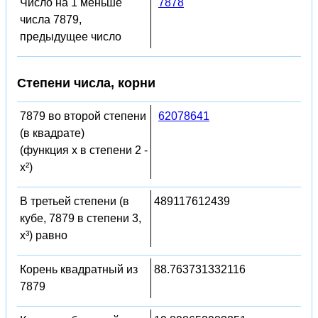
Число на 1 меньше
7878
числа 7879,
предыдущее число
Степени числа, корни
7879 во второй степени
62078641
(в квадрате)
(функция x в степени 2 -
x²)
В третьей степени (в
489117612439
кубе, 7879 в степени 3,
x³) равно
Корень квадратный из
88.763731332116
7879