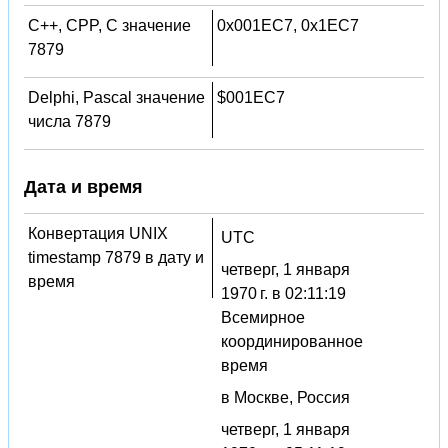
C++, CPP, C значение
0x001EC7, 0x1EC7
7879
Delphi, Pascal значение
$001EC7
числа 7879
Дата и время
Конвертация UNIX
UTC
timestamp 7879 в дату и
четверг, 1 января
время
1970 г. в 02:11:19
Всемирное
координированное
время
в Москве, Россия
четверг, 1 января