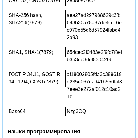
CRC-32, CRC32(7879)
2848097040
SHA-256 hash,
aea27ad297988629c3fb
SHA256(7879)
643b30a78a87de4cc16e
c970e55d6d57924fabd4
2a93
SHA1, SHA-1(7879)
654cec2f0483e2f9fc7f8ef
b353dd3def830420b
ГОСТ Р 34.11, GOST R
af18002805fda3c389618
34.11-94, GOST(7879)
d235e067dad41b550faf8
7eee3e272af012c10ad2
1c
Base64
Nzg3OQ==
Языки программирования