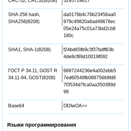
CRC-32, CRC32(8208)
3295719617
SHA-256 hash,
da0176b4c76b23456aa0
SHA256(8208)
979c49820a6ad49678ec
05e24a75c01a73bd2cb8
180c
SHA1, SHA-1(8208)
f24bd65fb9c3f37bdff63b
4de8cf89d10019f092
ГОСТ Р 34.11, GOST R
6687244236e4a002ebb5
34.11-94, GOST(8208)
7ed60549fb08875668fd8
7f3534d7fca0aa350389d
98
Base64
ODIwOA==
Языки программирования