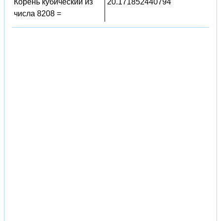
Корень кубический из
20.171852440794
числа 8208 =