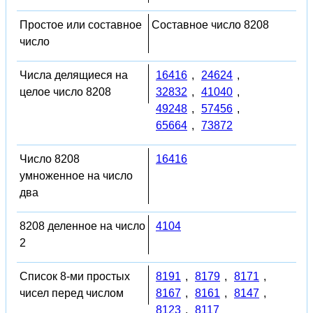
Простое или составное
Составное число 8208
число
Числа делящиеся на
16416
,
24624
,
целое число 8208
32832
,
41040
,
49248
,
57456
,
65664
,
73872
Число 8208
16416
умноженное на число
два
8208 деленное на число
4104
2
Список 8-ми простых
8191
,
8179
,
8171
,
чисел перед числом
8167
,
8161
,
8147
,
8123
,
8117