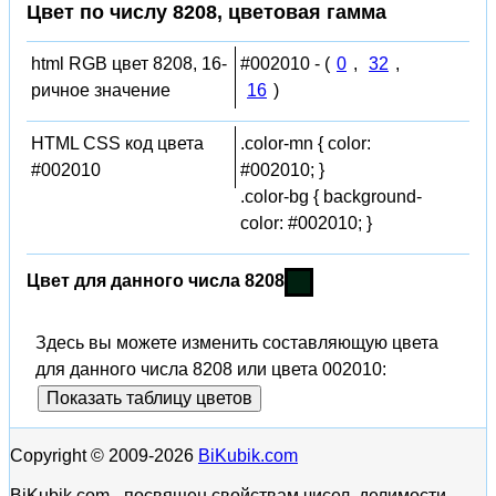
Цвет по числу 8208, цветовая гамма
html RGB цвет 8208, 16-
#002010 - (
0
,
32
,
ричное значение
16
)
HTML CSS код цвета
.color-mn { color:
#002010
#002010; }
.color-bg { background-
color: #002010; }
Цвет для данного числа 8208
Здесь вы можете изменить составляющую цвета
для данного числа 8208 или цвета 002010:
Показать таблицу цветов
Copyright © 2009-2026
BiKubik.com
BiKubik.com - посвящен свойствам чисел, делимости