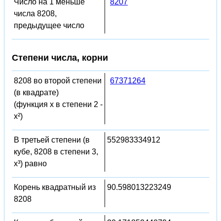
Число на 1 меньше
8207
числа 8208,
предыдущее число
Степени числа, корни
8208 во второй степени
67371264
(в квадрате)
(функция x в степени 2 -
x²)
В третьей степени (в
552983334912
кубе, 8208 в степени 3,
x³) равно
Корень квадратный из
90.598013223249
8208