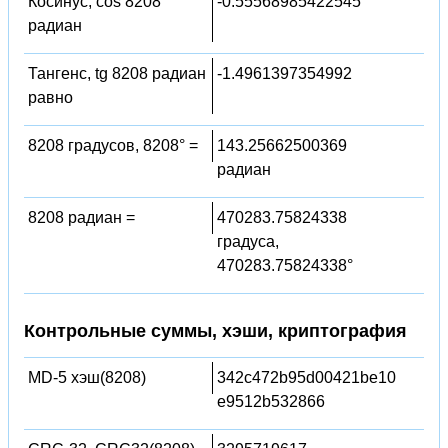
Косинус, cos 8208
-0.55568985422545
радиан
Тангенс, tg 8208 радиан
-1.4961397354992
равно
8208 градусов, 8208° =
143.25662500369
радиан
8208 радиан =
470283.75824338
градуса,
470283.75824338°
Контрольные суммы, хэши, криптография
MD-5 хэш(8208)
342c472b95d00421be10
e9512b532866