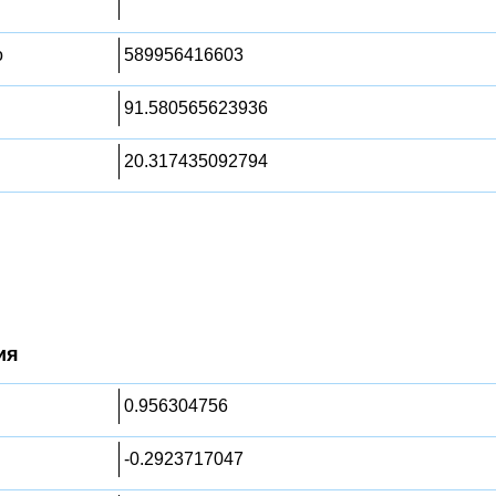
о
589956416603
91.580565623936
20.317435092794
ия
0.956304756
-0.2923717047