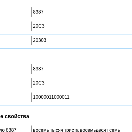
8387
20C3
20303
8387
20C3
10000011000011
е свойства
сло 8387
восемь тысяч триста восемьдесят семь