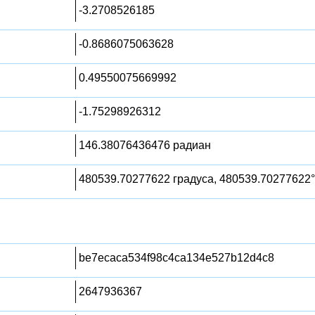
-3.2708526185
-0.8686075063628
0.49550075669992
-1.75298926312
146.38076436476 радиан
480539.70277622 градуса, 480539.70277622°
be7ecaca534f98c4ca134e527b12d4c8
2647936367