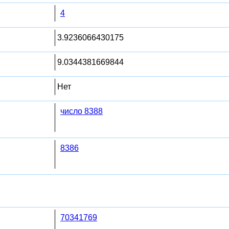
4
3.9236066430175
9.0344381669844
Нет
число 8388
8386
70341769