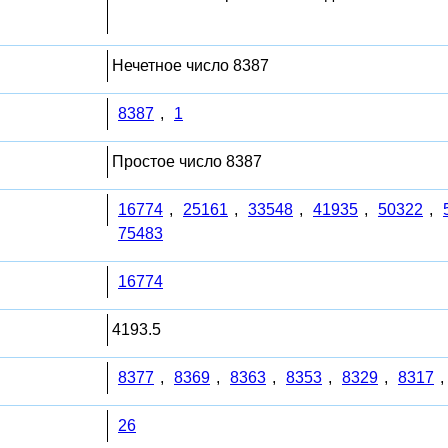
Нечетное число 8387
8387
,
1
Простое число 8387
16774
,
25161
,
33548
,
41935
,
50322
,
75483
16774
4193.5
8377
,
8369
,
8363
,
8353
,
8329
,
8317
,
26