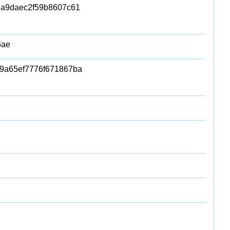
3a9daec2f59b8607c61
6ae
9a65ef7776f671867ba