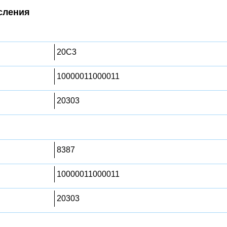
сления
20C3
10000011000011
20303
8387
10000011000011
20303