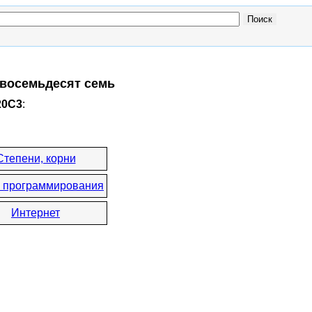
 восемьдесят семь
20C3
:
Степени, корни
 программирования
Интернет