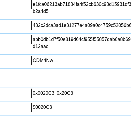
e1fca06213ab71884fa4f52cb630c98d15931df
b2a4d5
432c2dca3ad1e31277e4a09a0c4759c52056b
abb0db1d7f50e819d64cf955f55857dab6a8b69
d12aac
ODM4Nw==
0x0020C3, 0x20C3
$0020C3