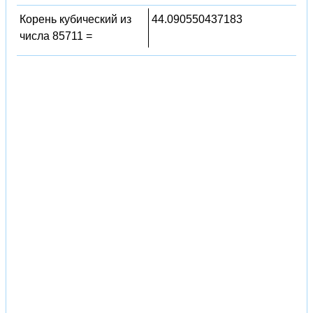
Корень кубический из
44.090550437183
числа 85711 =