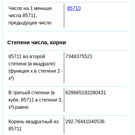
Число на 1 меньше
85710
числа 85711,
предыдущее число
Степени числа, корни
85711 во второй
7346375521
степени (в квадрате)
(функция x в степени 2 -
x²)
В третьей степени (в
629665192280431
кубе, 85711 в степени 3,
x³) равно
Корень квадратный из
292.76441040536
85711