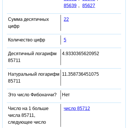
85639
,
85627
Сумма десятичных
22
цифр
Количество цифр
5
Десятичный логарифм
4.9330365620952
85711
Натуральный логарифм
11.358736451075
85711
Это число Фибоначчи?
Нет
Число на 1 больше
число 85712
числа 85711,
следующее число