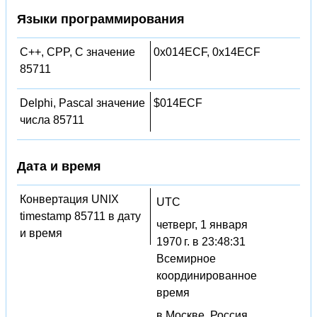
Языки программирования
C++, CPP, C значение
0x014ECF, 0x14ECF
85711
Delphi, Pascal значение
$014ECF
числа 85711
Дата и время
Конвертация UNIX
UTC
timestamp 85711 в дату
четверг, 1 января
и время
1970 г. в 23:48:31
Всемирное
координированное
время
в Москве, Россия