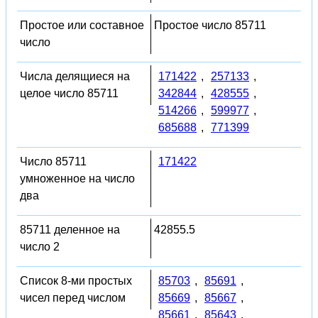
Простое или составное
Простое число 85711
число
Числа делящиеся на
171422
,
257133
,
целое число 85711
342844
,
428555
,
514266
,
599977
,
685688
,
771399
Число 85711
171422
умноженное на число
два
85711 деленное на
42855.5
число 2
Список 8-ми простых
85703
,
85691
,
чисел перед числом
85669
,
85667
,
85661
,
85643
,