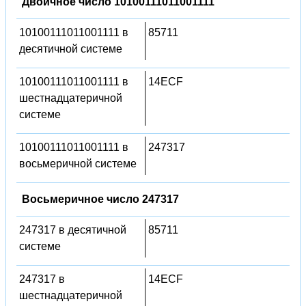
Двоичное число 10100111011001111
10100111011001111 в
85711
десятичной системе
10100111011001111 в
14ECF
шестнадцатеричной
системе
10100111011001111 в
247317
восьмеричной системе
Восьмеричное число 247317
247317 в десятичной
85711
системе
247317 в
14ECF
шестнадцатеричной