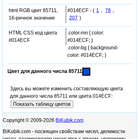
html RGB цвет 85711,
#014ECF - (
1
,
78
,
16-ричное значение
207
)
HTML CSS код цвета
.color-mn { color:
#014ECF
#014ECF; }
.color-bg { background-
color: #014ECF; }
Цвет для данного числа 85711
Здесь вы можете изменить составляющую цвета
для данного числа 85711 или цвета 014ECF:
Показать таблицу цветов
Copyright © 2009-2026
BiKubik.com
BiKubik.com - посвящен свойствам чисел, делимости
числа, взаимосвязям чисел друг с другом, цветовому