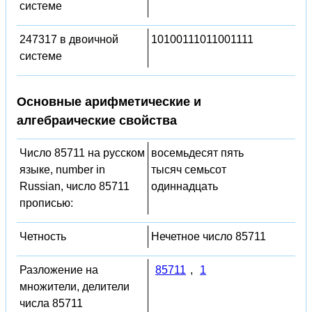
системе
247317 в двоичной
10100111011001111
системе
Основные арифметические и
алгебраические свойства
Число 85711 на русском
восемьдесят пять
языке, number in
тысяч семьсот
Russian, число 85711
одиннадцать
прописью:
Четность
Нечетное число 85711
Разложение на
85711
,
1
множители, делители
числа 85711