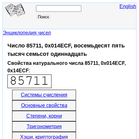
English
Энциклопедия чисел
Число 85711, 0x014ECF, восемьдесят пять
тысяч семьсот одиннадцать
Свойства натурального числа 85711, 0x014ECF,
0x14ECF
:
Системы счисления
Основные свойства
Степени, корни
Тригонометрия
Хэши, криптография