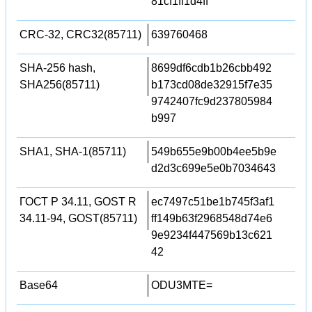
81cf1ff1d4ff
CRC-32, CRC32(85711)
639760468
SHA-256 hash,
8699df6cdb1b26cbb492
SHA256(85711)
b173cd08de32915f7e35
9742407fc9d237805984
b997
SHA1, SHA-1(85711)
549b655e9b00b4ee5b9e
d2d3c699e5e0b7034643
ГОСТ Р 34.11, GOST R
ec7497c51be1b745f3af1
34.11-94, GOST(85711)
ff149b63f2968548d74e6
9e9234f447569b13c621
42
Base64
ODU3MTE=