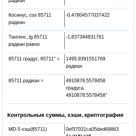
радиан
Косинус, cos 85711
-0.47804577037422
радиан
Тангенс, tg 85711
-1.837344831761
радиан равно
85711 градус, 85711° =
1495.9391551769
радиан
85711 радиан =
4910878.5578458
градуса,
4910878.5578458°
Контрольные суммы, хэши, криптография
MD-5 хэш(85711)
0ef37031ca05ded69863