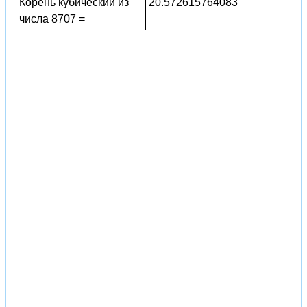
Корень кубический из
20.572615764083
числа 8707 =