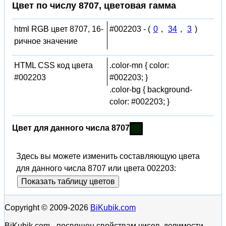
Цвет по числу 8707, цветовая гамма
html RGB цвет 8707, 16-
#002203 - (
0
,
34
,
3
)
ричное значение
HTML CSS код цвета
.color-mn { color:
#002203
#002203; }
.color-bg { background-
color: #002203; }
Цвет для данного числа 8707
Здесь вы можете изменить составляющую цвета
для данного числа 8707 или цвета 002203:
Показать таблицу цветов
Copyright © 2009-2026
BiKubik.com
BiKubik.com - посвящен свойствам чисел, делимости