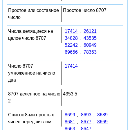
Простое или составное
Простое число 8707
число
Числа делящиеся на
17414
,
26121
,
целое число 8707
34828
,
43535
,
52242
,
60949
,
69656
,
78363
Число 8707
17414
умноженное на число
два
8707 деленное на число
4353.5
2
Список 8-ми простых
8699
,
8693
,
8689
,
чисел перед числом
8681
,
8677
,
8669
,
8663
,
8647