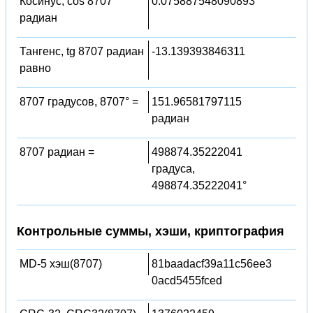
Косинус, cos 8707
0.075887548090893
радиан
Тангенс, tg 8707 радиан
-13.139393846311
равно
8707 градусов, 8707° =
151.96581797115
радиан
8707 радиан =
498874.35222041
градуса,
498874.35222041°
Контрольные суммы, хэши, криптография
MD-5 хэш(8707)
81baadacf39a11c56ee3
0acd5455fced