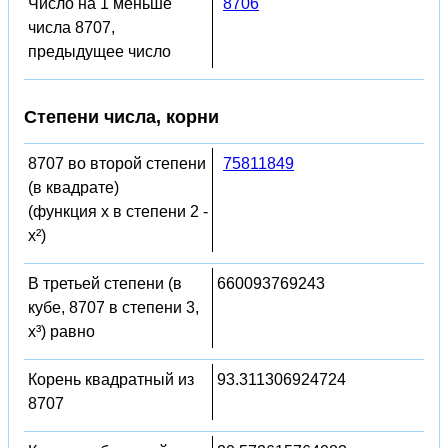
Число на 1 меньше
8706
числа 8707,
предыдущее число
Степени числа, корни
8707 во второй степени
75811849
(в квадрате)
(функция x в степени 2 -
x²)
В третьей степени (в
660093769243
кубе, 8707 в степени 3,
x³) равно
Корень квадратный из
93.311306924724
8707