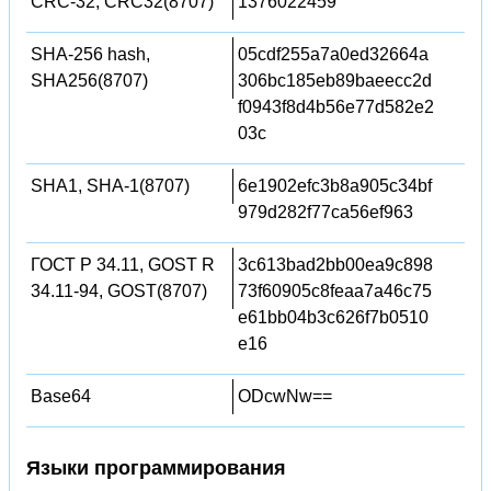
CRC-32, CRC32(8707)
1376022459
SHA-256 hash,
05cdf255a7a0ed32664a
SHA256(8707)
306bc185eb89baeecc2d
f0943f8d4b56e77d582e2
03c
SHA1, SHA-1(8707)
6e1902efc3b8a905c34bf
979d282f77ca56ef963
ГОСТ Р 34.11, GOST R
3c613bad2bb00ea9c898
34.11-94, GOST(8707)
73f60905c8feaa7a46c75
e61bb04b3c626f7b0510
e16
Base64
ODcwNw==
Языки программирования