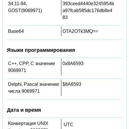
34.11-94,
393ceed4440e3245954b
GOST(9069971)
a97fcab585dc176db8e4
83
Base64
OTA2OTk3MQ==
Языки программирования
C++, CPP, C значение
0x8A6593
9069971
Delphi, Pascal значение
$8A6593
числа 9069971
Дата и время
Конвертация UNIX
UTC