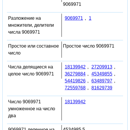
9069971
Разложение на
9069971
,
1
множители, делители
числа 9069971
Простое или составное
Простое число 9069971
число
Числа делящиеся на
18139942
,
27209913
,
целое число 9069971
36279884
,
45349855
,
54419826
,
63489797
,
72559768
,
81629739
Число 9069971
18139942
умноженное на число
два
9069971 деленное на
4534985.5