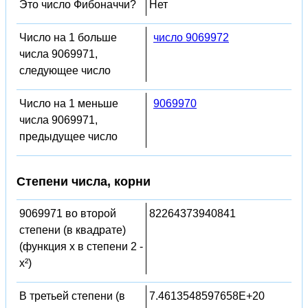
Это число Фибоначчи?
Нет
Число на 1 больше
число 9069972
числа 9069971,
следующее число
Число на 1 меньше
9069970
числа 9069971,
предыдущее число
Степени числа, корни
9069971 во второй
82264373940841
степени (в квадрате)
(функция x в степени 2 -
x²)
В третьей степени (в
7.4613548597658E+20