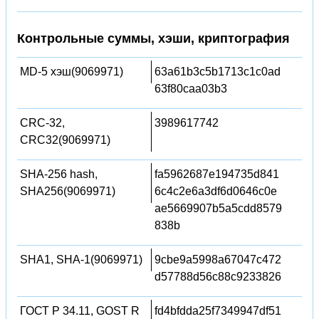
Контрольные суммы, хэши, криптография
MD-5 хэш(9069971)
63a61b3c5b1713c1c0ad
63f80caa03b3
CRC-32,
3989617742
CRC32(9069971)
SHA-256 hash,
fa5962687e194735d841
SHA256(9069971)
6c4c2e6a3df6d0646c0e
ae5669907b5a5cdd8579
838b
SHA1, SHA-1(9069971)
9cbe9a5998a67047c472
d57788d56c88c9233826
ГОСТ Р 34.11, GOST R
fd4bfdda25f7349947df51