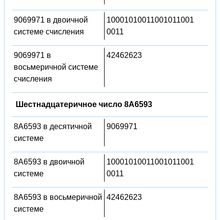
9069971 в двоичной
10001010011001011001
системе счисления
0011
9069971 в
42462623
восьмеричной системе
счисления
Шестнадцатеричное число 8A6593
8A6593 в десятичной
9069971
системе
8A6593 в двоичной
10001010011001011001
системе
0011
8A6593 в восьмеричной
42462623
системе