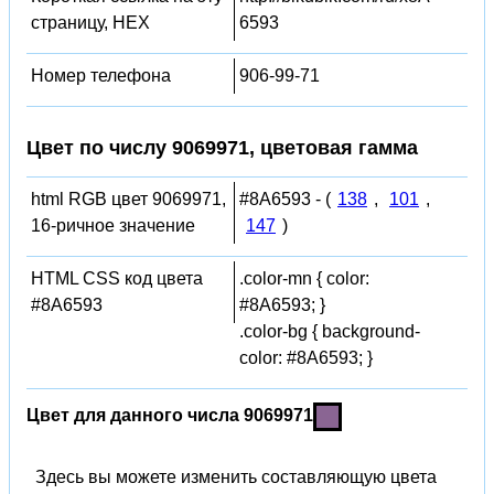
страницу, HEX
6593
Номер телефона
906-99-71
Цвет по числу 9069971, цветовая гамма
html RGB цвет 9069971,
#8A6593 - (
138
,
101
,
16-ричное значение
147
)
HTML CSS код цвета
.color-mn { color:
#8A6593
#8A6593; }
.color-bg { background-
color: #8A6593; }
Цвет для данного числа 9069971
Здесь вы можете изменить составляющую цвета