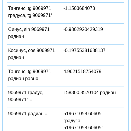
Тангенс, tg 9069971
-1.1503684073
градуса, tg 9069971°
Синус, sin 9069971
-0.9802920429319
радиан
Косинус, cos 9069971
-0.19755381688137
радиан
Тангенс, tg 9069971
4.9621518754079
радиан равно
9069971 градус,
158300.8570104 радиан
9069971° =
9069971 радиан =
519671058.60605
градуса,
519671058.60605°