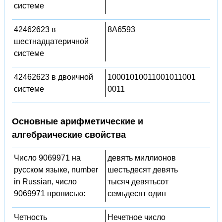
системе
42462623 в
8A6593
шестнадцатеричной
системе
42462623 в двоичной
10001010011001011001
системе
0011
Основные арифметические и
алгебраические свойства
Число 9069971 на
девять миллионов
русском языке, number
шестьдесят девять
in Russian, число
тысяч девятьсот
9069971 прописью:
семьдесят один
Четность
Нечетное число