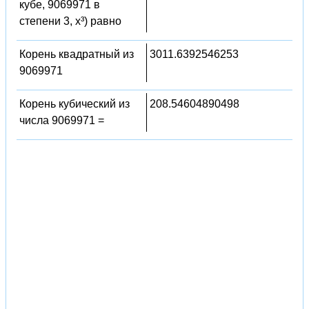
кубе, 9069971 в
степени 3, x³) равно
Корень квадратный из
3011.6392546253
9069971
Корень кубический из
208.54604890498
числа 9069971 =