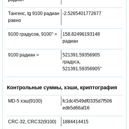
Тангенс, tg 9100 радиан
-2.5265401772677
равно
9100 градусов, 9100° =
158.82496193148
радиан
9100 радиан =
521391.59356905
градуса,
521391.59356905°
Контрольные суммы, хэши, криптография
MD-5 хэш(9100)
fc1dc4549df0335d7f506
edb5d66af16
CRC-32, CRC32(9100)
1884414415