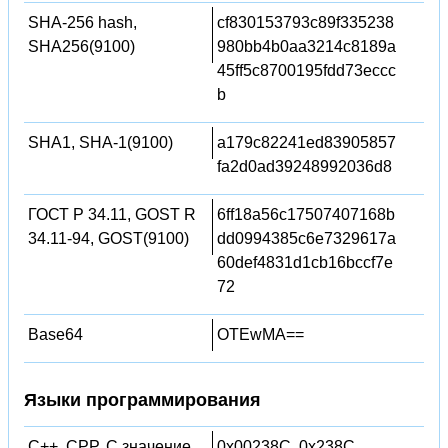
SHA-256 hash,
cf830153793c89f335238
SHA256(9100)
980bb4b0aa3214c8189a
45ff5c8700195fdd73eccc
b
SHA1, SHA-1(9100)
a179c82241ed83905857
fa2d0ad39248992036d8
ГОСТ Р 34.11, GOST R
6ff18a56c17507407168b
34.11-94, GOST(9100)
dd0994385c6e7329617a
60def4831d1cb16bccf7e
72
Base64
OTEwMA==
Языки программирования
C++, CPP, C значение
0x00238C, 0x238C