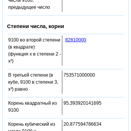
числа 9100,
предыдущее число
Степени числа, корни
9100 во второй степени
82810000
(в квадрате)
(функция x в степени 2 -
x²)
В третьей степени (в
753571000000
кубе, 9100 в степени 3,
x³) равно
Корень квадратный из
95.393920141695
9100
Корень кубический из
20.877594786634