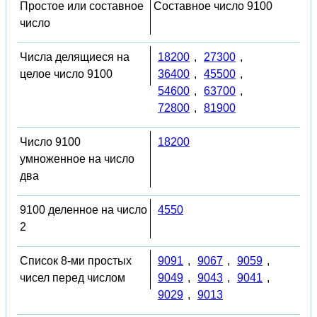
Простое или составное
Составное число 9100
число
Числа делящиеся на
18200
,
27300
,
целое число 9100
36400
,
45500
,
54600
,
63700
,
72800
,
81900
Число 9100
18200
умноженное на число
два
9100 деленное на число
4550
2
Список 8-ми простых
9091
,
9067
,
9059
,
чисел перед числом
9049
,
9043
,
9041
,
9029
,
9013