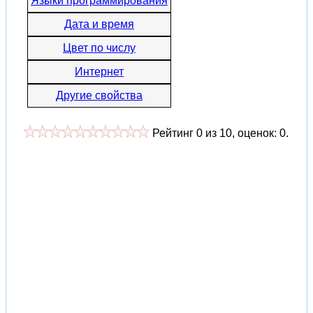
Языки программирования
Дата и время
Цвет по числу
Интернет
Другие свойства
Рейтинг
0
из
10
, оценок:
0
.