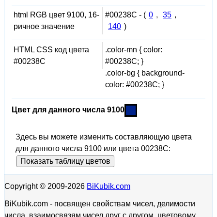
html RGB цвет 9100, 16-
#00238C - (
0
,
35
,
ричное значение
140
)
HTML CSS код цвета
.color-mn { color:
#00238C
#00238C; }
.color-bg { background-
color: #00238C; }
Цвет для данного числа 9100
Здесь вы можете изменить составляющую цвета
для данного числа 9100 или цвета 00238C:
Показать таблицу цветов
Copyright © 2009-2026
BiKubik.com
BiKubik.com - посвящен свойствам чисел, делимости
числа, взаимосвязям чисел друг с другом, цветовому