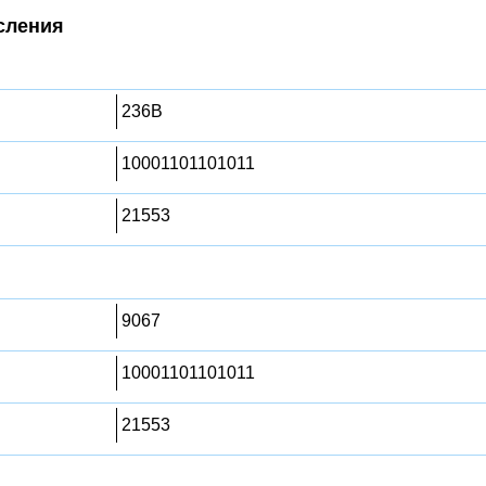
сления
236B
10001101101011
21553
9067
10001101101011
21553