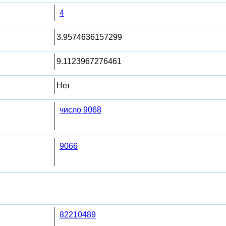
4
3.9574636157299
9.1123967276461
Нет
число 9068
9066
82210489