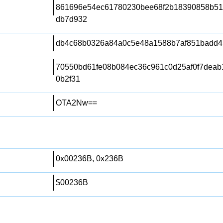
861696e54ec61780230bee68f2b18390858b51
db7d932
db4c68b0326a84a0c5e48a1588b7af851badd4
70550bd61fe08b084ec36c961c0d25af0f7deab
0b2f31
OTA2Nw==
0x00236B, 0x236B
$00236B