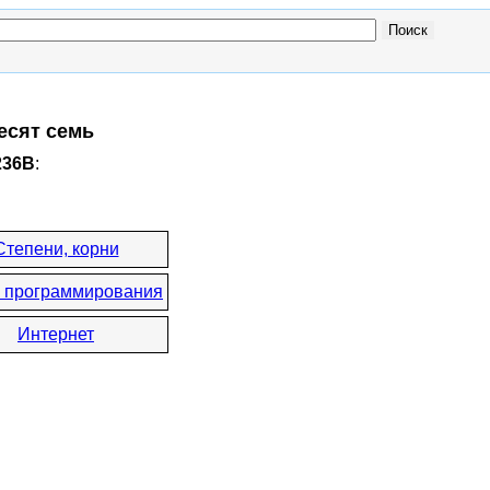
есят семь
236B
:
Степени, корни
 программирования
Интернет