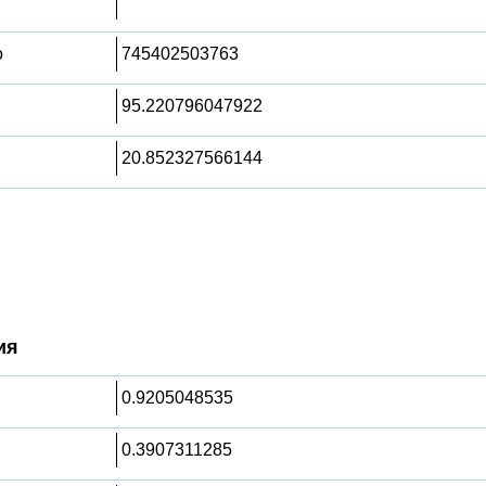
о
745402503763
95.220796047922
20.852327566144
ия
0.9205048535
0.3907311285