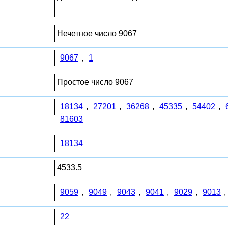
Нечетное число 9067
9067
,
1
Простое число 9067
18134
,
27201
,
36268
,
45335
,
54402
,
81603
18134
4533.5
9059
,
9049
,
9043
,
9041
,
9029
,
9013
,
22