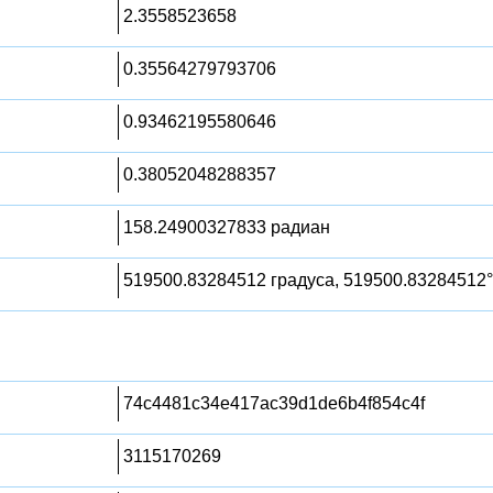
2.3558523658
0.35564279793706
0.93462195580646
0.38052048288357
158.24900327833 радиан
519500.83284512 градуса, 519500.83284512°
74c4481c34e417ac39d1de6b4f854c4f
3115170269