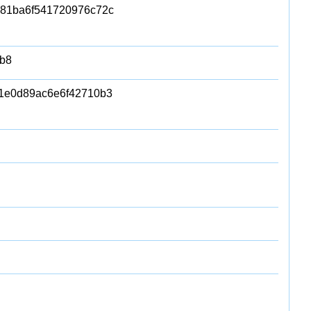
81ba6f541720976c72c
b8
1e0d89ac6e6f42710b3