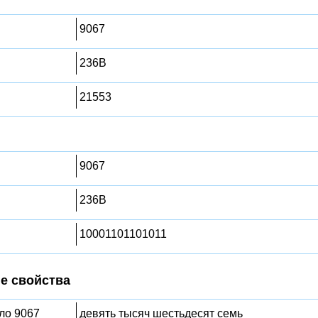
9067
236B
21553
9067
236B
10001101101011
е свойства
сло 9067
девять тысяч шестьдесят семь