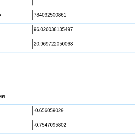
о
784032500861
96.026038135497
20.969722050068
ия
-0.656059029
-0.7547095802