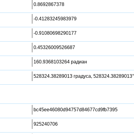
0.8692867378
-0.41283245983979
-0.91080698290177
0.45326009526687
160.9368103264 радиан
528324.38289013 градуса, 528324.38289013°
bc45ee46080d94757d84677cd9fb7395
925240706