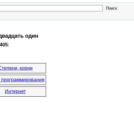
 двадцать один
2405
:
Степени, корни
 программирования
Интернет