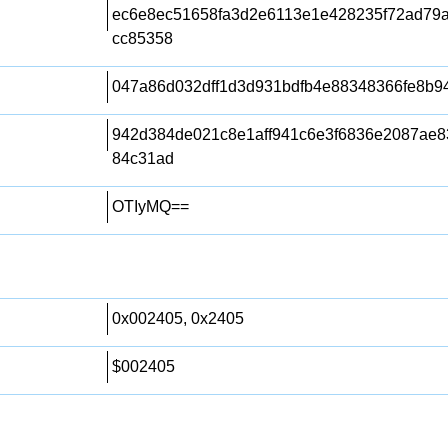
ec6e8ec51658fa3d2e6113e1e428235f72ad79
cc85358
047a86d032dff1d3d931bdfb4e88348366fe8b9
942d384de021c8e1aff941c6e3f6836e2087ae
84c31ad
OTIyMQ==
0x002405, 0x2405
$002405