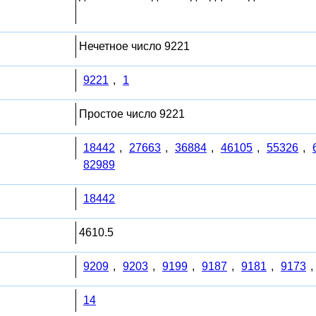
Нечетное число 9221
9221
,
1
Простое число 9221
18442
,
27663
,
36884
,
46105
,
55326
,
82989
18442
4610.5
9209
,
9203
,
9199
,
9187
,
9181
,
9173
,
14