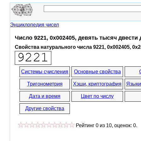
Энциклопедия чисел
Число 9221, 0x002405, девять тысяч двести
Свойства натурального числа 9221, 0x002405, 0x
Системы счисления
Основные свойства
Тригонометрия
Хэши, криптография
Языки
Дата и время
Цвет по числу
Другие свойства
Рейтинг
0
из
10
, оценок:
0
.