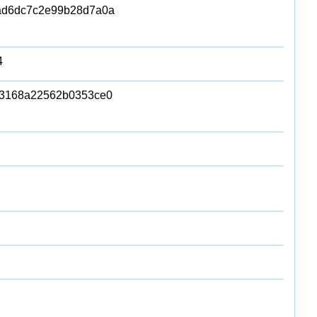
ad6dc7c2e99b28d7a0a
4
83168a22562b0353ce0