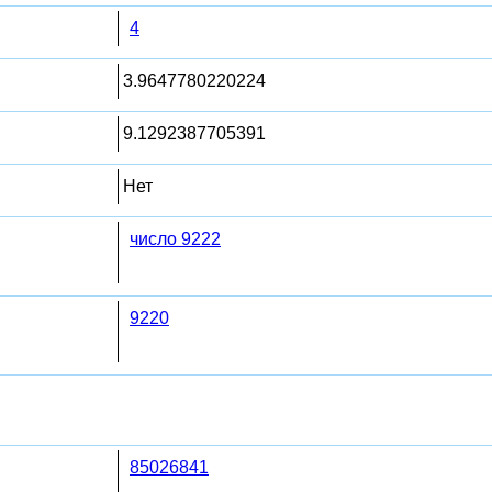
4
3.9647780220224
9.1292387705391
Нет
число 9222
9220
85026841