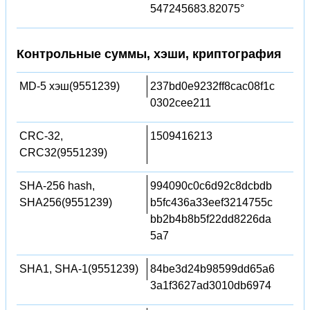
547245683.82075°
Контрольные суммы, хэши, криптография
MD-5 хэш(9551239)
237bd0e9232ff8cac08f1c
0302cee211
CRC-32,
1509416213
CRC32(9551239)
SHA-256 hash,
994090c0c6d92c8dcbdb
SHA256(9551239)
b5fc436a33eef3214755c
bb2b4b8b5f22dd8226da
5a7
SHA1, SHA-1(9551239)
84be3d24b98599dd65a6
3a1f3627ad3010db6974