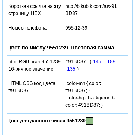
Короткая ссылка на эту
http://bikubik.com/ru/x91
страницу, HEX
BD87
Номер телефона
955-12-39
Цвет по числу 9551239, цветовая гамма
html RGB цвет 9551239,
#91BD87 - (
145
,
189
,
16-ричное значение
135
)
HTML CSS код цвета
.color-mn { color:
#91BD87
#91BD87; }
.color-bg { background-
color: #91BD87; }
Цвет для данного числа 9551239