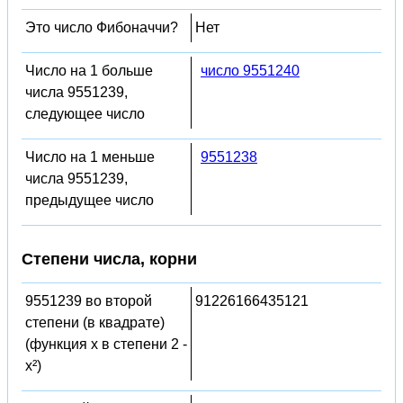
Это число Фибоначчи?
Нет
Число на 1 больше
число 9551240
числа 9551239,
следующее число
Число на 1 меньше
9551238
числа 9551239,
предыдущее число
Степени числа, корни
9551239 во второй
91226166435121
степени (в квадрате)
(функция x в степени 2 -
x²)