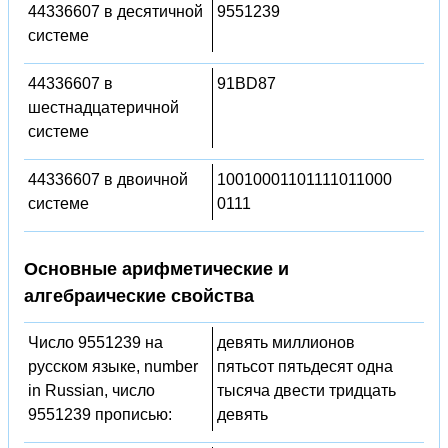
44336607 в десятичной
9551239
системе
44336607 в
91BD87
шестнадцатеричной
системе
44336607 в двоичной
10010001101111011000
системе
0111
Основные арифметические и
алгебраические свойства
Число 9551239 на
девять миллионов
русском языке, number
пятьсот пятьдесят одна
in Russian, число
тысяча двести тридцать
9551239 прописью:
девять