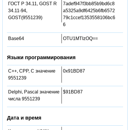
ГОСТ Р 34.11, GOST R
7adef947f3bb85b9bd6c8
34.11-94,
a5325a9df6425b6fb6572
GOST(9551239)
79c1ccef1353558106bc6
6
Base64
OTU1MTIzOQ==
Языки программирования
C++, CPP, C значение
0x91BD87
9551239
Delphi, Pascal значение
$91BD87
числа 9551239
Дата и время