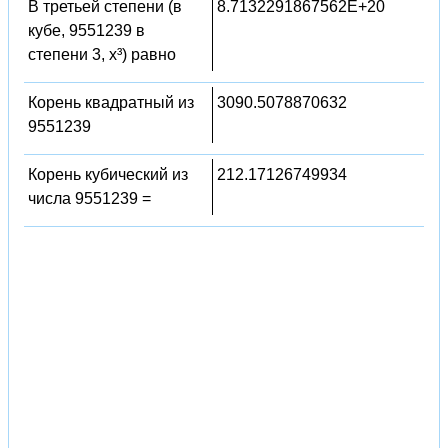
В третьей степени (в
8.7132291867562E+20
кубе, 9551239 в
степени 3, x³) равно
Корень квадратный из
3090.5078870632
9551239
Корень кубический из
212.17126749934
числа 9551239 =