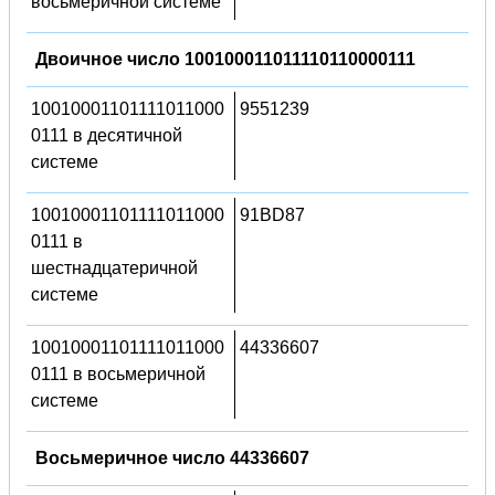
восьмеричной системе
Двоичное число 100100011011110110000111
10010001101111011000
9551239
0111 в десятичной
системе
10010001101111011000
91BD87
0111 в
шестнадцатеричной
системе
10010001101111011000
44336607
0111 в восьмеричной
системе
Восьмеричное число 44336607