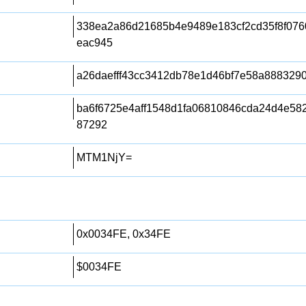
338ea2a86d21685b4e9489e183cf2cd35f8f07
eac945
a26daefff43cc3412db78e1d46bf7e58a888329
ba6f6725e4aff1548d1fa06810846cda24d4e58
87292
MTM1NjY=
0x0034FE, 0x34FE
$0034FE