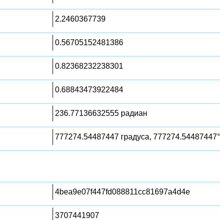
2.2460367739
0.56705152481386
0.82368232238301
0.68843473922484
236.77136632555 радиан
777274.54487447 градуса, 777274.54487447°
4bea9e07f447fd088811cc81697a4d4e
3707441907