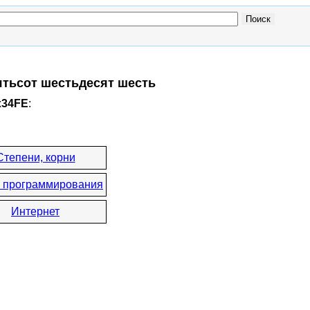
пятьсот шестьдесят шесть
x34FE
:
Степени, корни
 программирования
Интернет