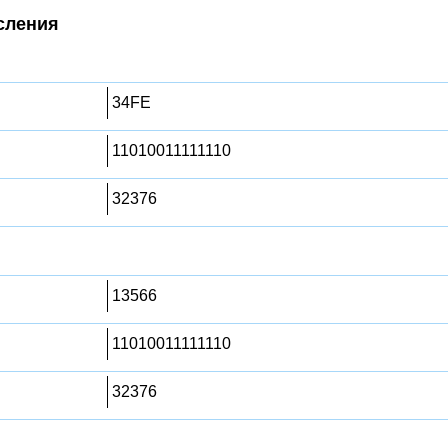
сления
34FE
11010011111110
32376
13566
11010011111110
32376