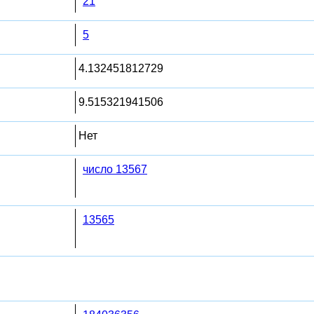
21
5
4.132451812729
9.515321941506
Нет
число 13567
13565