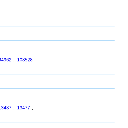
94962
,
108528
,
13487
,
13477
,