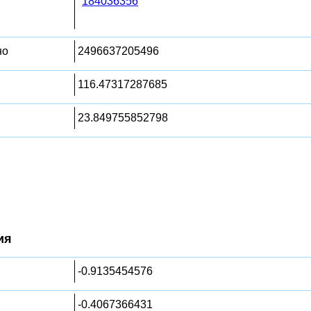
184036356
но
2496637205496
116.47317287685
23.849755852798
ия
-0.9135454576
-0.4067366431