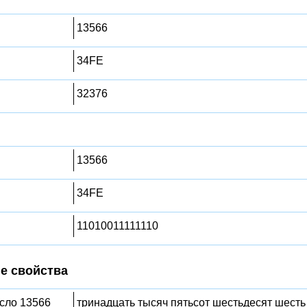
13566
34FE
32376
13566
34FE
11010011111110
е свойства
исло 13566
тринадцать тысяч пятьсот шестьдесят шесть