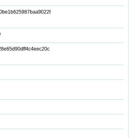
60be1b625987baa9022f
0
28e65d90dff4c4eec20c