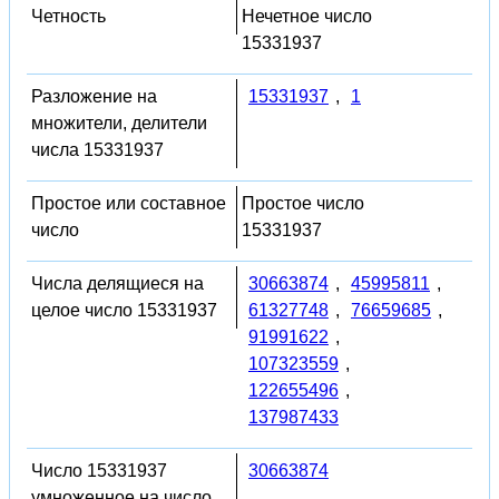
Четность
Нечетное число
15331937
Разложение на
15331937
,
1
множители, делители
числа 15331937
Простое или составное
Простое число
число
15331937
Числа делящиеся на
30663874
,
45995811
,
целое число 15331937
61327748
,
76659685
,
91991622
,
107323559
,
122655496
,
137987433
Число 15331937
30663874
умноженное на число