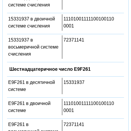
системе счисления
15331937 в двоичной
11101001111100100110
системе счисления
0001
15331937 в
72371141
восьмеричной системе
счисления
Шестнадцатеричное число E9F261
E9F261 в десятичной
15331937
системе
E9F261 в двоичной
11101001111100100110
системе
0001
E9F261 в
72371141