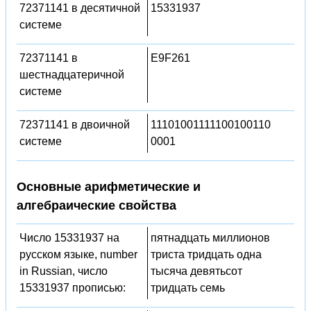
72371141 в десятичной
15331937
системе
72371141 в
E9F261
шестнадцатеричной
системе
72371141 в двоичной
11101001111100100110
системе
0001
Основные арифметические и
алгебраические свойства
Число 15331937 на
пятнадцать миллионов
русском языке, number
триста тридцать одна
in Russian, число
тысяча девятьсот
15331937 прописью:
тридцать семь