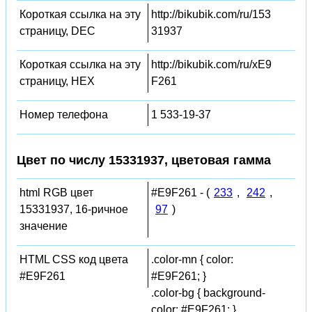
Короткая ссылка на эту
http://bikubik.com/ru/153
страницу, DEC
31937
Короткая ссылка на эту
http://bikubik.com/ru/xE9
страницу, HEX
F261
Номер телефона
1 533-19-37
Цвет по числу 15331937, цветовая гамма
html RGB цвет
#E9F261 - (
233
,
242
,
15331937, 16-ричное
97
)
значение
HTML CSS код цвета
.color-mn { color:
#E9F261
#E9F261; }
.color-bg { background-
color: #E9F261; }