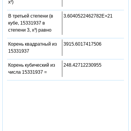
x²)
В третьей степени (в
3.6040522462782E+21
кубе, 15331937 в
степени 3, x³) равно
Корень квадратный из
3915.6017417506
15331937
Корень кубический из
248.42712230955
числа 15331937 =