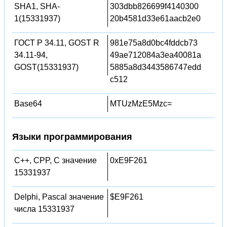
SHA1, SHA-
303dbb826699f4140300
1(15331937)
20b4581d33e61aacb2e0
ГОСТ Р 34.11, GOST R
981e75a8d0bc4fddcb73
34.11-94,
49ae712084a3ea40081a
GOST(15331937)
5885a8d3443586747edd
c512
Base64
MTUzMzE5Mzc=
Языки программирования
C++, CPP, C значение
0xE9F261
15331937
Delphi, Pascal значение
$E9F261
числа 15331937