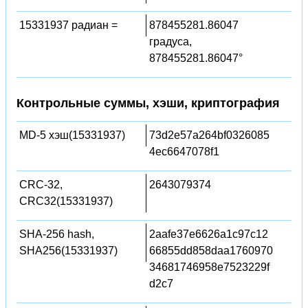
15331937 радиан =
878455281.86047
градуса,
878455281.86047°
Контрольные суммы, хэши, криптография
MD-5 хэш(15331937)
73d2e57a264bf0326085
4ec6647078f1
CRC-32,
2643079374
CRC32(15331937)
SHA-256 hash,
2aafe37e6626a1c97c12
SHA256(15331937)
66855dd858daa1760970
34681746958e7523229f
d2c7