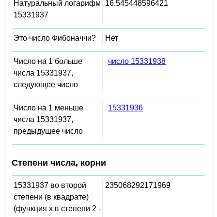
Натуральный логарифм
16.545448596421
15331937
Это число Фибоначчи?
Нет
Число на 1 больше
число 15331938
числа 15331937,
следующее число
Число на 1 меньше
15331936
числа 15331937,
предыдущее число
Степени числа, корни
15331937 во второй
235068292171969
степени (в квадрате)
(функция x в степени 2 -