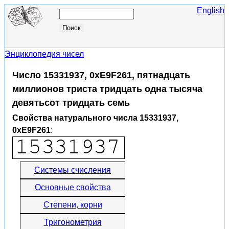
English
Энциклопедия чисел
Число 15331937, 0xE9F261, пятнадцать
миллионов триста тридцать одна тысяча
девятьсот тридцать семь
Свойства натурального числа 15331937,
0xE9F261
:
Системы счисления
Основные свойства
Степени, корни
Тригонометрия