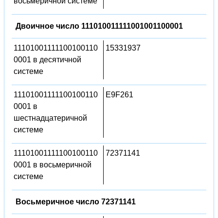
восьмеричной системе
Двоичное число 111010011111001001100001
11101001111100100110
15331937
0001 в десятичной
системе
11101001111100100110
E9F261
0001 в
шестнадцатеричной
системе
11101001111100100110
72371141
0001 в восьмеричной
системе
Восьмеричное число 72371141