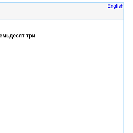
English
семьдесят три