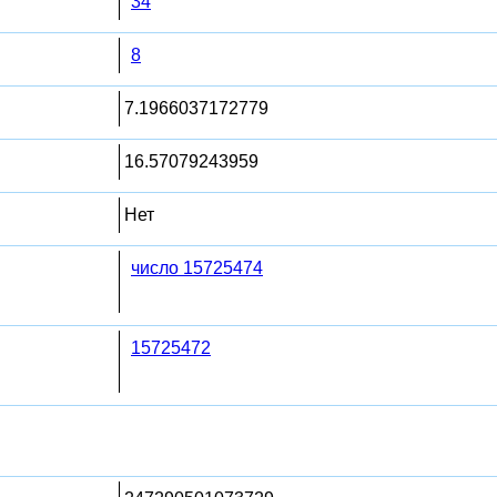
34
8
7.1966037172779
16.57079243959
Нет
число 15725474
15725472