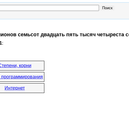
лионов семьсот двадцать пять тысяч четыреста 
1
:
Степени, корни
 программирования
Интернет