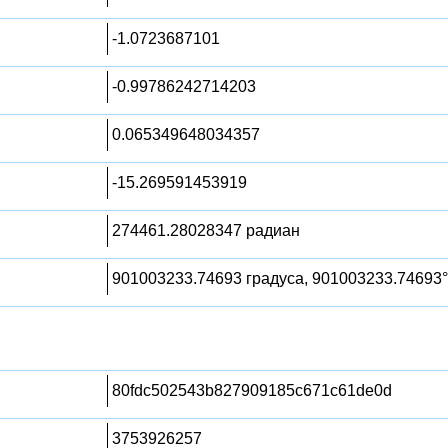
-1.0723687101
-0.99786242714203
0.065349648034357
-15.269591453919
274461.28028347 радиан
901003233.74693 градуса, 901003233.74693°
80fdc502543b827909185c671c61de0d
3753926257