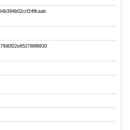
4b394b02ccf24ffcaab
79d0f22e852786f8830