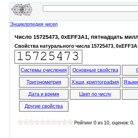
Энциклопедия чисел
Число 15725473, 0xEFF3A1, пятнадцать мил
Свойства натурального числа 15725473, 0xEFF3A
Системы счисления
Основные свойства
Тригонометрия
Хэши, криптография
Языки
Дата и время
Цвет по числу
Другие свойства
Рейтинг
0
из
10
, оценок:
0
.