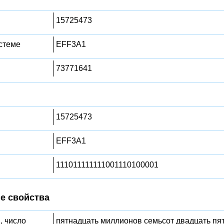
15725473
стеме
EFF3A1
73771641
15725473
EFF3A1
111011111111001110100001
е свойства
, число
пятнадцать миллионов семьсот двадцать пят