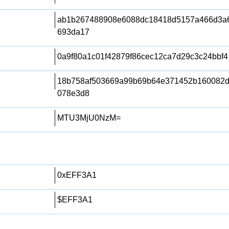
ab1b267488908e6088dc18418d5157a466d3a6
693da17
0a9f80a1c01f42879f86cec12ca7d29c3c24bbf4
18b758af503669a99b69b64e371452b160082d
078e3d8
MTU3MjU0NzM=
0xEFF3A1
$EFF3A1