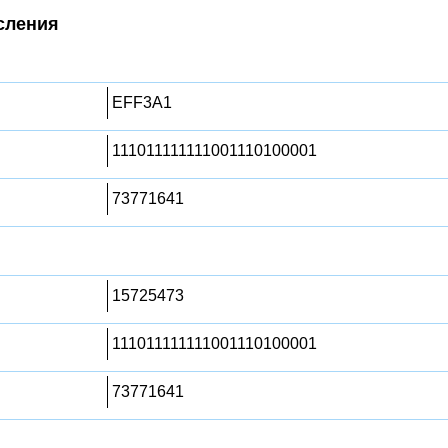
сления
EFF3A1
111011111111001110100001
73771641
15725473
111011111111001110100001
73771641