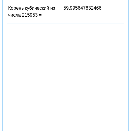
Корень кубический из
59.995647832466
числа 215953 =