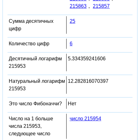
215863
,
215857
Сумма десятичных
25
цифр
Количество цифр
6
Десятичный логарифм
5.334359241606
215953
Натуральный логарифм
12.282816070397
215953
Это число Фибоначчи?
Нет
Число на 1 больше
число 215954
числа 215953,
следующее число