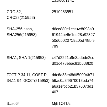
135f8cd1741
CRC-32,
2510283551
CRC32(215953)
SHA-256 hash,
d6ce880c1cce4e8098a9
SHA256(215953)
61944be6e1ed28a92327
50d05020759a05d7f8bf9
7d9
SHA1, SHA-1(215953)
c47d2221a9e3adbde2cd
d01c478ebac81b538f20
ГОСТ Р 34.11, GOST R
ddc6a38e48dff50094b71
34.11-94, GOST(215953)
56ac0a3f9670013bda74
a6a1efbcb21b376073d1
407
Base64
MjE1OTUz