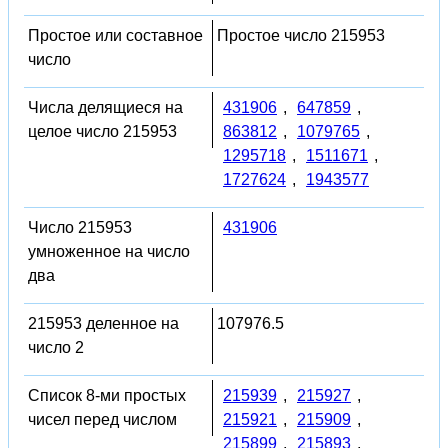
Простое или составное
Простое число 215953
число
Числа делящиеся на
431906
,
647859
,
целое число 215953
863812
,
1079765
,
1295718
,
1511671
,
1727624
,
1943577
Число 215953
431906
умноженное на число
два
215953 деленное на
107976.5
число 2
Список 8-ми простых
215939
,
215927
,
чисел перед числом
215921
,
215909
,
215899
,
215893
,