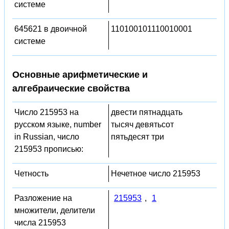
системе
645621 в двоичной
110100101110010001
системе
Основные арифметические и
алгебраические свойства
Число 215953 на
двести пятнадцать
русском языке, number
тысяч девятьсот
in Russian, число
пятьдесят три
215953 прописью:
Четность
Нечетное число 215953
Разложение на
215953
,
1
множители, делители
числа 215953