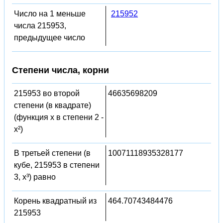
Число на 1 меньше
215952
числа 215953,
предыдущее число
Степени числа, корни
215953 во второй
46635698209
степени (в квадрате)
(функция x в степени 2 -
x²)
В третьей степени (в
10071118935328177
кубе, 215953 в степени
3, x³) равно
Корень квадратный из
464.70743484476
215953