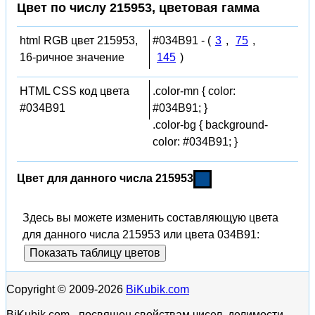
Цвет по числу 215953, цветовая гамма
html RGB цвет 215953,
#034B91 - (
3
,
75
,
16-ричное значение
145
)
HTML CSS код цвета
.color-mn { color:
#034B91
#034B91; }
.color-bg { background-
color: #034B91; }
Цвет для данного числа 215953
Здесь вы можете изменить составляющую цвета
для данного числа 215953 или цвета 034B91:
Показать таблицу цветов
Copyright © 2009-2026
BiKubik.com
BiKubik.com - посвящен свойствам чисел, делимости