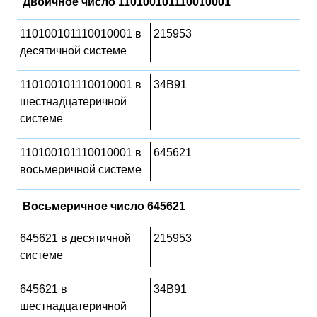
Двоичное число 110100101110010001
110100101110010001 в
215953
десятичной системе
110100101110010001 в
34B91
шестнадцатеричной
системе
110100101110010001 в
645621
восьмеричной системе
Восьмеричное число 645621
645621 в десятичной
215953
системе
645621 в
34B91
шестнадцатеричной