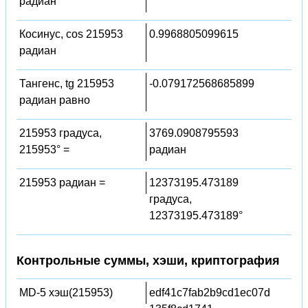
радиан
Косинус, cos 215953
0.9968805099615
радиан
Тангенс, tg 215953
-0.079172568685899
радиан равно
215953 градуса,
3769.0908795593
215953° =
радиан
215953 радиан =
12373195.473189
градуса,
12373195.473189°
Контрольные суммы, хэши, криптография
MD-5 хэш(215953)
edf41c7fab2b9cd1ec07d