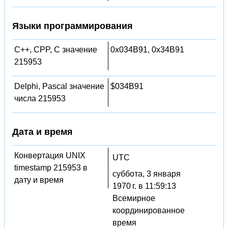
Языки программирования
C++, CPP, C значение
0x034B91, 0x34B91
215953
Delphi, Pascal значение
$034B91
числа 215953
Дата и время
Конвертация UNIX
UTC
timestamp 215953 в
суббота, 3 января
дату и время
1970 г. в 11:59:13
Всемирное
координированное
время