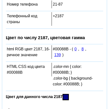
Номер телефона
21-87
Телефонный код
+2187
страны
Цвет по числу 2187, цветовая гамма
html RGB цвет 2187, 16-
#00088B - (
0
,
8
,
ричное значение
139
)
HTML CSS код цвета
.color-mn { color:
#00088B
#00088B; }
.color-bg { background-
color: #00088B; }
Цвет для данного числа 2187