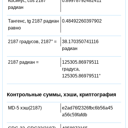
Косинус, cos 2187
0.89978792482411
радиан
Тангенс, tg 2187 радиан
0.48492260397902
равно
2187 градусов, 2187° =
38.170350741116
радиан
2187 радиан =
125305.86979511
градуса,
125305.86979511°
Контрольные суммы, хэши, криптография
MD-5 хэш(2187)
e2ad76f2326fbc6b56a45
a56c59fafdb