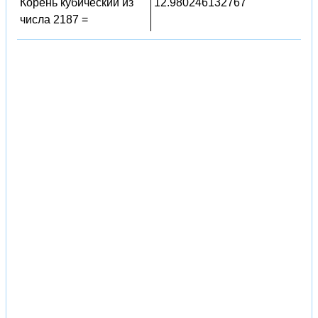
Корень кубический из
12.980246132767
числа 2187 =