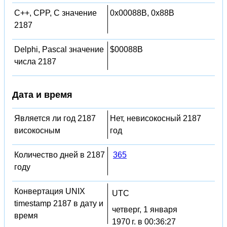
C++, CPP, C значение
0x00088B, 0x88B
2187
Delphi, Pascal значение
$00088B
числа 2187
Дата и время
Является ли год 2187
Нет, невисокосный 2187
високосным
год
Количество дней в 2187
365
году
Конвертация UNIX
UTC
timestamp 2187 в дату и
четверг, 1 января
время
1970 г. в 00:36:27