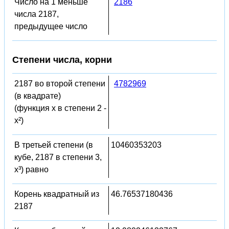
Число на 1 меньше
2186
числа 2187,
предыдущее число
Степени числа, корни
2187 во второй степени
4782969
(в квадрате)
(функция x в степени 2 -
x²)
В третьей степени (в
10460353203
кубе, 2187 в степени 3,
x³) равно
Корень квадратный из
46.76537180436
2187