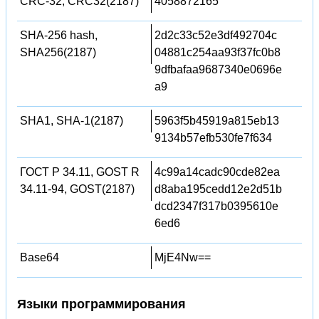
CRC-32, CRC32(2187)
4058872165
SHA-256 hash,
2d2c33c52e3df492704c
SHA256(2187)
04881c254aa93f37fc0b8
9dfbafaa9687340e0696e
a9
SHA1, SHA-1(2187)
5963f5b45919a815eb13
9134b57efb530fe7f634
ГОСТ Р 34.11, GOST R
4c99a14cadc90cde82ea
34.11-94, GOST(2187)
d8aba195cedd12e2d51b
dcd2347f317b0395610e
6ed6
Base64
MjE4Nw==
Языки программирования