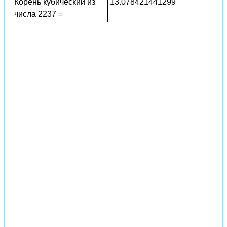
Корень кубический из
13.078421441299
числа 2237 =