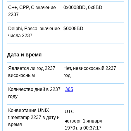
C++, CPP, C значение
0x0008BD, 0x8BD
2237
Delphi, Pascal значение
$0008BD
числа 2237
Дата и время
Является ли год 2237
Нет, невисокосный 2237
високосным
год
Количество дней в 2237
365
году
Конвертация UNIX
UTC
timestamp 2237 в дату и
четверг, 1 января
время
1970 г. в 00:37:17