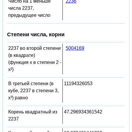
Число на 1 меньше
2236
числа 2237,
предыдущее число
Степени числа, корни
2237 во второй степени
5004169
(в квадрате)
(функция x в степени 2 -
x²)
В третьей степени (в
11194326053
кубе, 2237 в степени 3,
x³) равно
Корень квадратный из
47.296934361542
2237