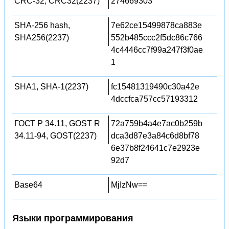
CRC-32, CRC32(2237)
274669303
SHA-256 hash,
7e62ce15499878ca883e
SHA256(2237)
552b485ccc2f5dc86c766
4c4446cc7f99a247f3f0ae
1
SHA1, SHA-1(2237)
fc15481319490c30a42e
4dccfca757cc57193312
ГОСТ Р 34.11, GOST R
72a759b4a4e7ac0b259b
34.11-94, GOST(2237)
dca3d87e3a84c6d8bf78
6e37b8f24641c7e2923e
92d7
Base64
MjIzNw==
Языки программирования