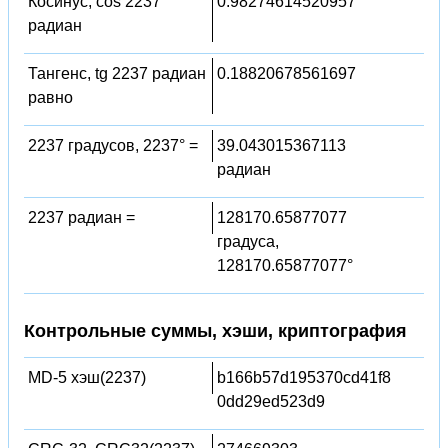
Косинус, cos 2237
0.98274614520957
радиан
Тангенс, tg 2237 радиан
0.18820678561697
равно
2237 градусов, 2237° =
39.043015367113
радиан
2237 радиан =
128170.65877077
градуса,
128170.65877077°
Контрольные суммы, хэши, криптография
MD-5 хэш(2237)
b166b57d195370cd41f8
0dd29ed523d9