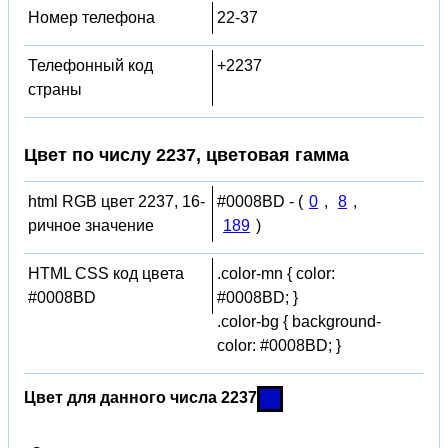
Номер телефона
22-37
Телефонный код
+2237
страны
Цвет по числу 2237, цветовая гамма
html RGB цвет 2237, 16-
#0008BD - (
0
,
8
,
ричное значение
189
)
HTML CSS код цвета
.color-mn { color:
#0008BD
#0008BD; }
.color-bg { background-
color: #0008BD; }
Цвет для данного числа 2237