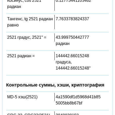
Косинус, cos 2521
0.12775441105462
радиан
Тангенс, tg 2521 радиан
7.7633783824337
равно
2521 градус, 2521° =
43.999750442777
радиан
2521 радиан =
144442.66015248
градуса,
144442.66015248°
Контрольные суммы, хэши, криптография
MD-5 хэш(2521)
4a1590df1d5968d41b85
5005bb8b67bf