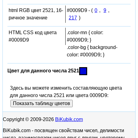
html RGB цвет 2521, 16-
#0009D9 - (
0
,
9
,
ричное значение
217
)
HTML CSS код цвета
.color-mn { color:
#0009D9
#0009D9; }
.color-bg { background-
color: #0009D9; }
Цвет для данного числа 2521
Здесь вы можете изменить составляющую цвета
для данного числа 2521 или цвета 0009D9:
Показать таблицу цветов
Copyright © 2009-2026
BiKubik.com
BiKubik.com - посвящен свойствам чисел, делимости
числа, взаимосвязям чисел друг с другом, цветовому