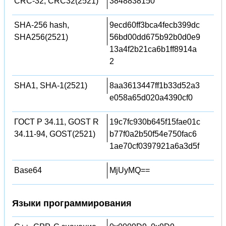
CRC-32, CRC32(2521)
3848838150
SHA-256 hash,
9ecd60ff3bca4fecb399dc
SHA256(2521)
56bd00dd675b92b0d0e9
13a4f2b21ca6b1ff8914a
2
SHA1, SHA-1(2521)
8aa3613447ff1b33d52a3
e058a65d020a4390cf0
ГОСТ Р 34.11, GOST R
19c7fc930b645f15fae01c
34.11-94, GOST(2521)
b77f0a2b50f54e750fac6
1ae70cf0397921a6a3d5f
Base64
MjUyMQ==
Языки программирования