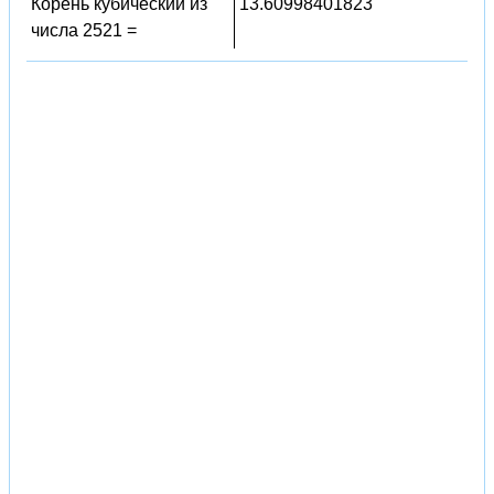
Корень кубический из
13.60998401823
числа 2521 =