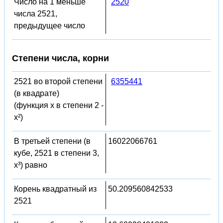
Число на 1 меньше
2520
числа 2521,
предыдущее число
Степени числа, корни
2521 во второй степени
6355441
(в квадрате)
(функция x в степени 2 -
x²)
В третьей степени (в
16022066761
кубе, 2521 в степени 3,
x³) равно
Корень квадратный из
50.209560842533
2521