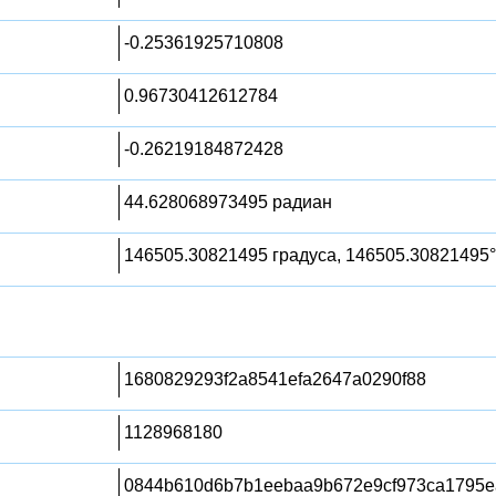
-0.25361925710808
0.96730412612784
-0.26219184872428
44.628068973495 радиан
146505.30821495 градуса, 146505.30821495°
1680829293f2a8541efa2647a0290f88
1128968180
0844b610d6b7b1eebaa9b672e9cf973ca1795e