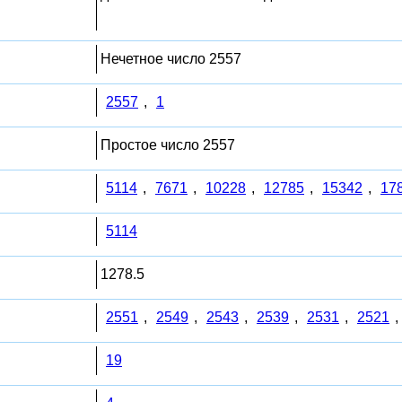
Нечетное число 2557
2557
,
1
Простое число 2557
5114
,
7671
,
10228
,
12785
,
15342
,
17
5114
1278.5
2551
,
2549
,
2543
,
2539
,
2531
,
2521
,
19