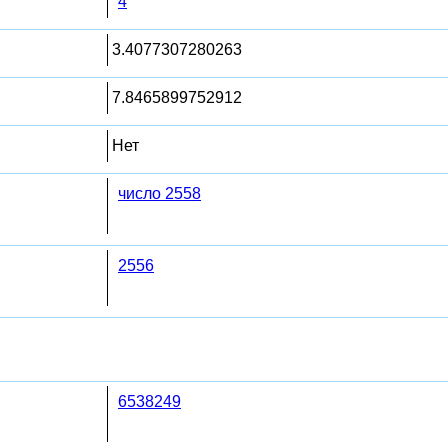
4
3.4077307280263
7.8465899752912
Нет
число 2558
2556
6538249