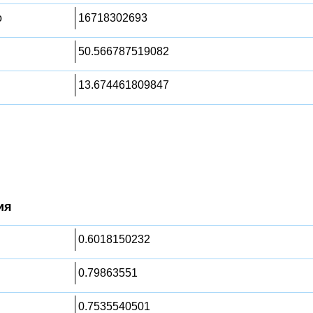
о
16718302693
50.566787519082
13.674461809847
ия
0.6018150232
0.79863551
0.7535540501