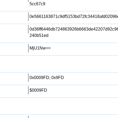
5cc67c9
0e5661163871c9df5153bd72fc34418afd02096
0d36ff6446db724863926b6663de42207d92c9
240b51ed
MjU1Nw==
0x0009FD, 0x9FD
$0009FD