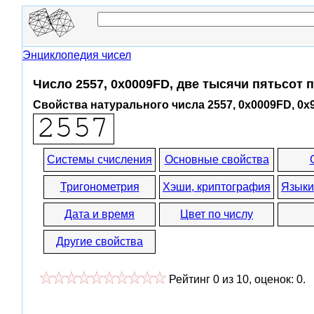
Энциклопедия чисел
Число 2557, 0x0009FD, две тысячи пятьсот 
Свойства натурального числа 2557, 0x0009FD, 0x
Системы счисления
Основные свойства
Тригонометрия
Хэши, криптография
Языки
Дата и время
Цвет по числу
Другие свойства
Рейтинг
0
из
10
, оценок:
0
.