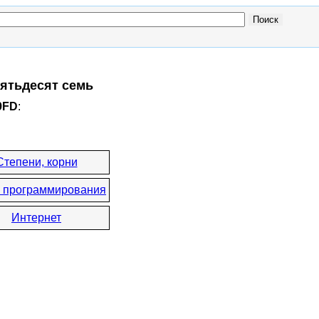
пятьдесят семь
9FD
:
Степени, корни
 программирования
Интернет