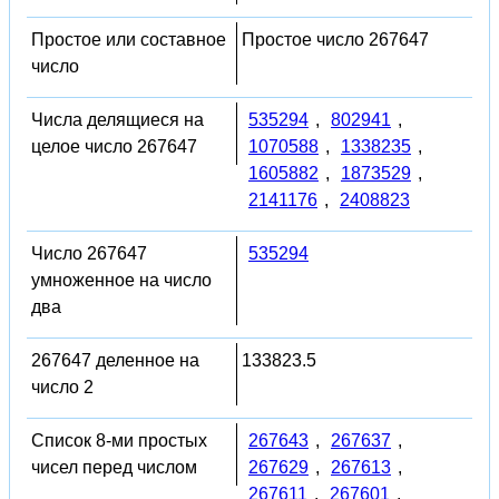
Простое или составное
Простое число 267647
число
Числа делящиеся на
535294
,
802941
,
целое число 267647
1070588
,
1338235
,
1605882
,
1873529
,
2141176
,
2408823
Число 267647
535294
умноженное на число
два
267647 деленное на
133823.5
число 2
Список 8-ми простых
267643
,
267637
,
чисел перед числом
267629
,
267613
,
267611
,
267601
,