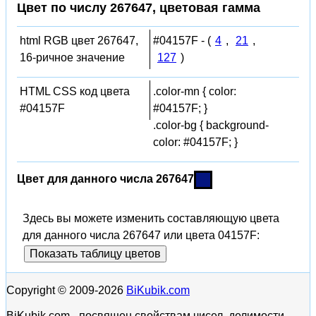
Цвет по числу 267647, цветовая гамма
html RGB цвет 267647,
#04157F - (
4
,
21
,
16-ричное значение
127
)
HTML CSS код цвета
.color-mn { color:
#04157F
#04157F; }
.color-bg { background-
color: #04157F; }
Цвет для данного числа 267647
Здесь вы можете изменить составляющую цвета
для данного числа 267647 или цвета 04157F:
Показать таблицу цветов
Copyright © 2009-2026
BiKubik.com
BiKubik.com - посвящен свойствам чисел, делимости