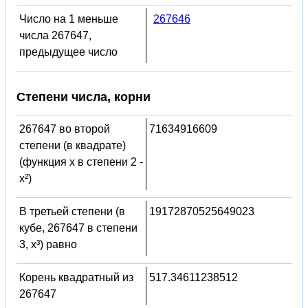
Число на 1 меньше
267646
числа 267647,
предыдущее число
Степени числа, корни
267647 во второй
71634916609
степени (в квадрате)
(функция x в степени 2 -
x²)
В третьей степени (в
19172870525649023
кубе, 267647 в степени
3, x³) равно
Корень квадратный из
517.34611238512
267647