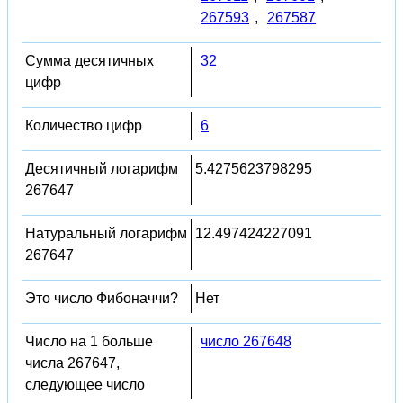
267593
,
267587
Сумма десятичных
32
цифр
Количество цифр
6
Десятичный логарифм
5.4275623798295
267647
Натуральный логарифм
12.497424227091
267647
Это число Фибоначчи?
Нет
Число на 1 больше
число 267648
числа 267647,
следующее число