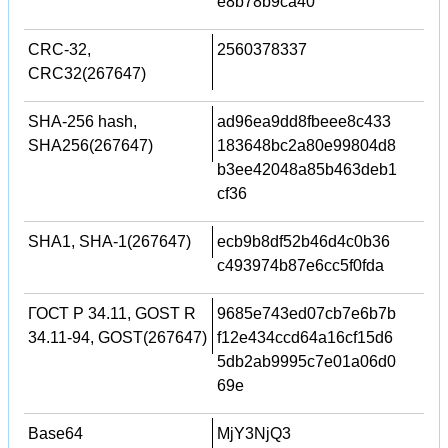
e8b78b9ca40
CRC-32,
2560378337
CRC32(267647)
SHA-256 hash,
ad96ea9dd8fbeee8c433
SHA256(267647)
183648bc2a80e99804d8
b3ee42048a85b463deb1
cf36
SHA1, SHA-1(267647)
ecb9b8df52b46d4c0b36
c493974b87e6cc5f0fda
ГОСТ Р 34.11, GOST R
9685e743ed07cb7e6b7b
34.11-94, GOST(267647)
f12e434ccd64a16cf15d6
5db2ab9995c7e01a06d0
69e
Base64
MjY3NjQ3