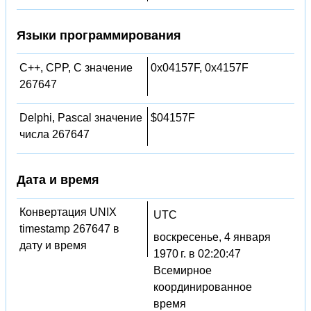
Языки программирования
C++, CPP, C значение
0x04157F, 0x4157F
267647
Delphi, Pascal значение
$04157F
числа 267647
Дата и время
Конвертация UNIX
UTC
timestamp 267647 в
воскресенье, 4 января
дату и время
1970 г. в 02:20:47
Всемирное
координированное
время