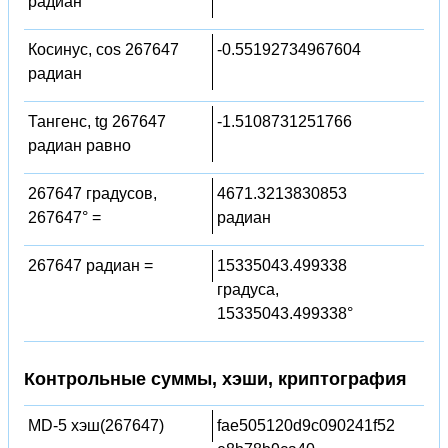
радиан
Косинус, cos 267647
-0.55192734967604
радиан
Тангенс, tg 267647
-1.5108731251766
радиан равно
267647 градусов,
4671.3213830853
267647° =
радиан
267647 радиан =
15335043.499338
градуса,
15335043.499338°
Контрольные суммы, хэши, криптография
MD-5 хэш(267647)
fae505120d9c090241f52