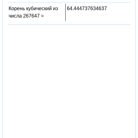
Корень кубический из
64.444737634637
числа 267647 =