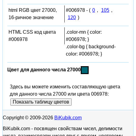
html RGB цвет 27000,
#006978 - (
0
,
105
,
16-ричное значение
120
)
HTML CSS код цвета
.color-mn { color:
#006978
#006978; }
.color-bg { background-
color: #006978; }
Цвет для данного числа 27000
Здесь вы можете изменить составляющую цвета
для данного числа 27000 или цвета 006978:
Показать таблицу цветов
Copyright © 2009-2026
BiKubik.com
BiKubik.com - посвящен свойствам чисел, делимости
числа, взаимосвязям чисел друг с другом, цветовому