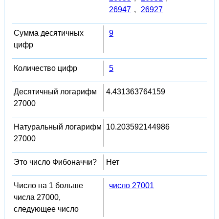
26947
,
26927
Сумма десятичных
9
цифр
Количество цифр
5
Десятичный логарифм
4.431363764159
27000
Натуральный логарифм
10.203592144986
27000
Это число Фибоначчи?
Нет
Число на 1 больше
число 27001
числа 27000,
следующее число