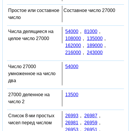
Простое или составное
Составное число 27000
число
Числа делящиеся на
54000
,
81000
,
целое число 27000
108000
,
135000
,
162000
,
189000
,
216000
,
243000
Число 27000
54000
умноженное на число
два
27000 деленное на
13500
число 2
Список 8-ми простых
26993
,
26987
,
чисел перед числом
26981
,
26959
,
26953
,
26951
,