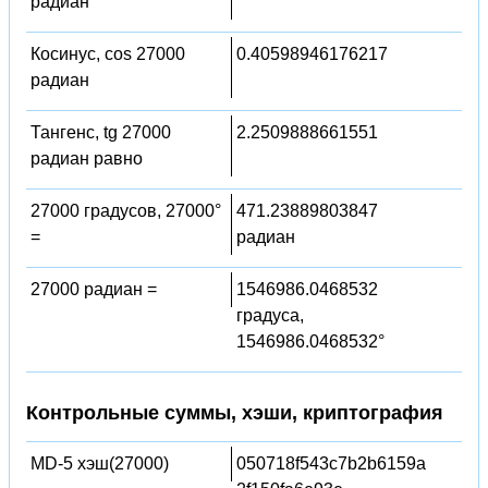
радиан
Косинус, cos 27000
0.40598946176217
радиан
Тангенс, tg 27000
2.2509888661551
радиан равно
27000 градусов, 27000°
471.23889803847
=
радиан
27000 радиан =
1546986.0468532
градуса,
1546986.0468532°
Контрольные суммы, хэши, криптография
MD-5 хэш(27000)
050718f543c7b2b6159a