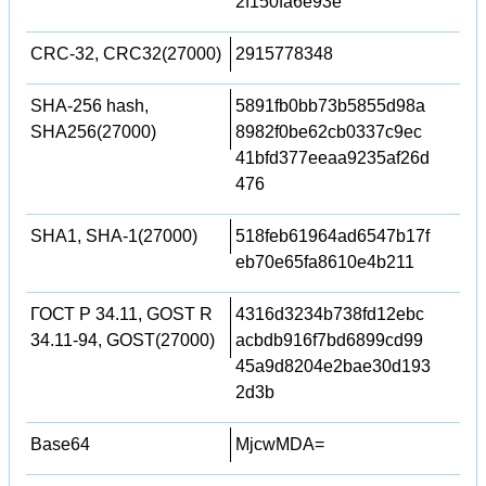
2f150fa6e93e
CRC-32, CRC32(27000)
2915778348
SHA-256 hash,
5891fb0bb73b5855d98a
SHA256(27000)
8982f0be62cb0337c9ec
41bfd377eeaa9235af26d
476
SHA1, SHA-1(27000)
518feb61964ad6547b17f
eb70e65fa8610e4b211
ГОСТ Р 34.11, GOST R
4316d3234b738fd12ebc
34.11-94, GOST(27000)
acbdb916f7bd6899cd99
45a9d8204e2bae30d193
2d3b
Base64
MjcwMDA=