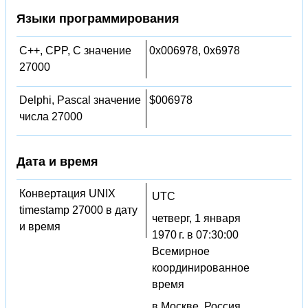
Языки программирования
C++, CPP, C значение
0x006978, 0x6978
27000
Delphi, Pascal значение
$006978
числа 27000
Дата и время
Конвертация UNIX
UTC
timestamp 27000 в дату
четверг, 1 января
и время
1970 г. в 07:30:00
Всемирное
координированное
время
в Москве, Россия