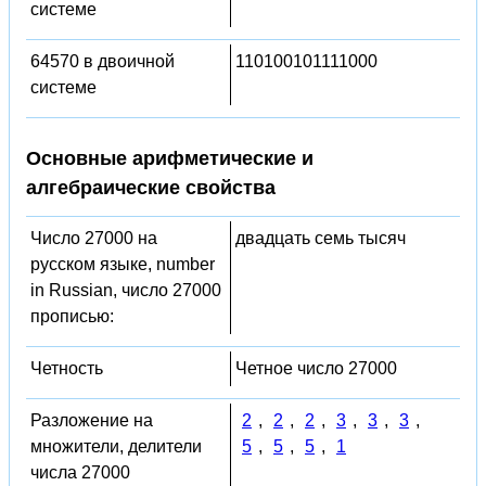
системе
64570 в двоичной
110100101111000
системе
Основные арифметические и
алгебраические свойства
Число 27000 на
двадцать семь тысяч
русском языке, number
in Russian, число 27000
прописью:
Четность
Четное число 27000
Разложение на
2
,
2
,
2
,
3
,
3
,
3
,
множители, делители
5
,
5
,
5
,
1
числа 27000