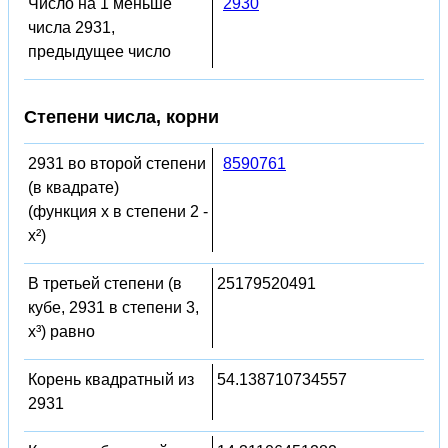
Число на 1 меньше
2930
числа 2931,
предыдущее число
Степени числа, корни
2931 во второй степени
8590761
(в квадрате)
(функция x в степени 2 -
x²)
В третьей степени (в
25179520491
кубе, 2931 в степени 3,
x³) равно
Корень квадратный из
54.138710734557
2931