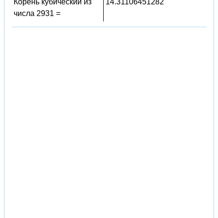
Корень кубический из
14.31106451282
числа 2931 =