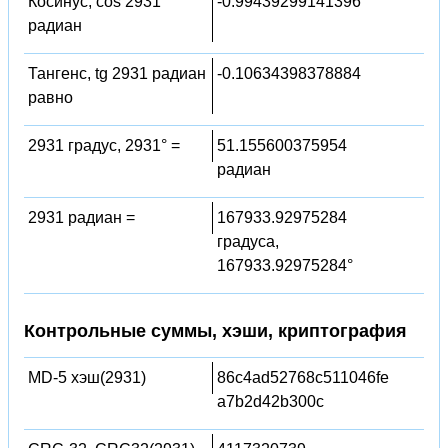
Косинус, cos 2931
-0.99439299141396
радиан
Тангенс, tg 2931 радиан
-0.10634398378884
равно
2931 градус, 2931° =
51.155600375954
радиан
2931 радиан =
167933.92975284
градуса,
167933.92975284°
Контрольные суммы, хэши, криптография
MD-5 хэш(2931)
86c4ad52768c511046fe
a7b2d42b300c