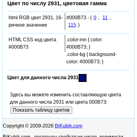
Цвет по числу 2931, цветовая гамма
html RGB цвет 2931, 16-
#000B73 - (
0
,
11
,
ричное значение
115
)
HTML CSS код цвета
.color-mn { color:
#000B73
#000B73; }
.color-bg { background-
color: #000B73; }
Цвет для данного числа 2931
Здесь вы можете изменить составляющую цвета
для данного числа 2931 или цвета 000B73:
Показать таблицу цветов
Copyright © 2009-2026
BiKubik.com
BiKubik.com - посвящен свойствам чисел, делимости