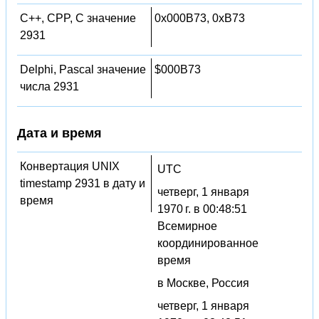
C++, CPP, C значение
0x000B73, 0xB73
2931
Delphi, Pascal значение
$000B73
числа 2931
Дата и время
Конвертация UNIX
UTC
timestamp 2931 в дату и
четверг, 1 января
время
1970 г. в 00:48:51
Всемирное
координированное
время
в Москве, Россия
четверг, 1 января