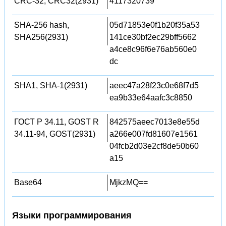
CRC-32, CRC32(2931)
4117320739
SHA-256 hash,
05d71853e0f1b20f35a53
SHA256(2931)
141ce30bf2ec29bff5662
a4ce8c96f6e76ab560e0
dc
SHA1, SHA-1(2931)
aeec47a28f23c0e68f7d5
ea9b33e64aafc3c8850
ГОСТ Р 34.11, GOST R
842575aeec7013e8e55d
34.11-94, GOST(2931)
a266e007fd81607e1561
04fcb2d03e2cf8de50b60
a15
Base64
MjkzMQ==
Языки программирования