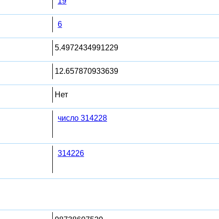
19
6
5.4972434991229
12.657870933639
Нет
число 314228
314226