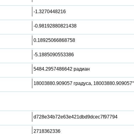
-1.3270448216
-0.98192880821438
0.18925066868758
-5.1885090553386
5484.2957486642 радиан
18003880.909057 градуса, 18003880.909057°
d728e34b72e63e421dbd9dcec7f97794
2718362336