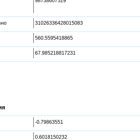
98738607529
вно
31026336428015083
560.5595418865
67.985218817231
ия
-0.79863551
0.6018150232