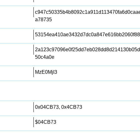
c947c50335b4b8092c1a911d113470fa6d0caae
a78735
53154ea410ae3432d7dc0a847e616bb2060f8
2a123c97096e0f25dd7eb028dd8d214130b05d
50c4a0e
MzE0MjI3
0x04CB73, 0x4CB73
$04CB73