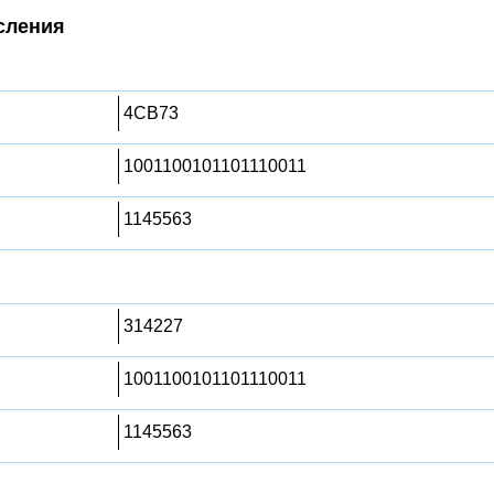
сления
4CB73
1001100101101110011
1145563
314227
1001100101101110011
1145563