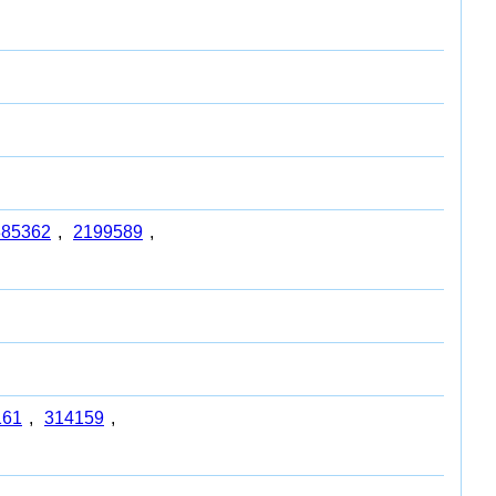
885362
,
2199589
,
161
,
314159
,