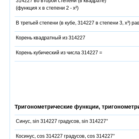
314227 во второй степени (в квадрате)
(функция x в степени 2 - x²)
В третьей степени (в кубе, 314227 в степени 3, x³) ра
Корень квадратный из 314227
Корень кубический из числа 314227 =
Тригонометрические функции, тригонометр
Синус, sin 314227 градусов, sin 314227°
Косинус, cos 314227 градусов, cos 314227°