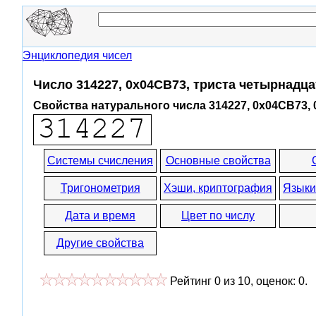
Энциклопедия чисел
Число 314227, 0x04CB73, триста четырнадц
Свойства натурального числа 314227, 0x04CB73,
Системы счисления
Основные свойства
Тригонометрия
Хэши, криптография
Языки
Дата и время
Цвет по числу
Другие свойства
Рейтинг
0
из
10
, оценок:
0
.