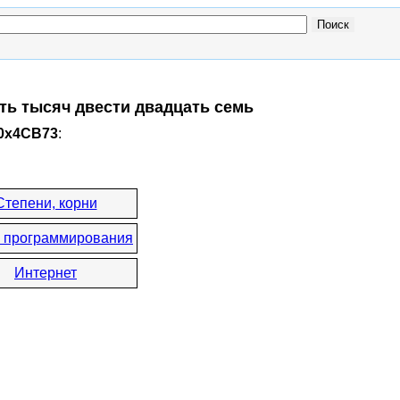
ать тысяч двести двадцать семь
 0x4CB73
:
Степени, корни
 программирования
Интернет