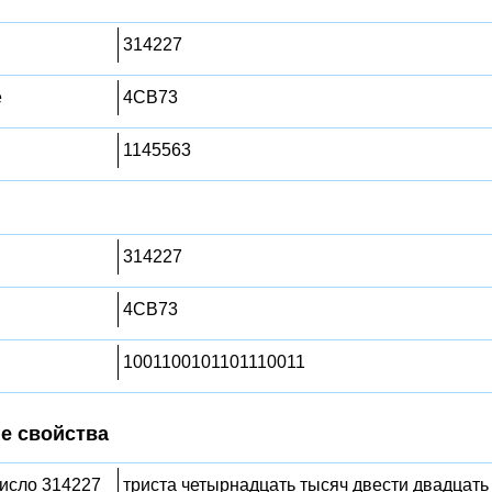
314227
е
4CB73
1145563
314227
4CB73
1001100101101110011
е свойства
число 314227
триста четырнадцать тысяч двести двадцать