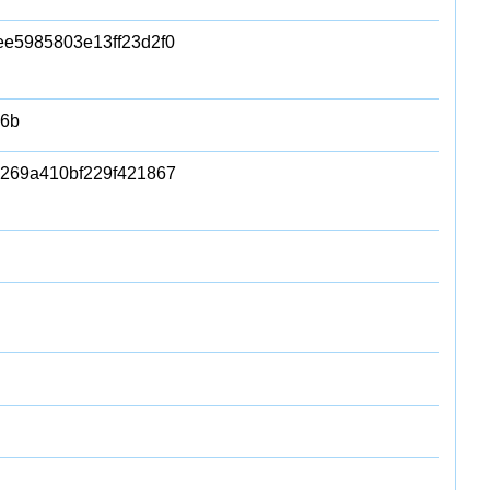
e5985803e13ff23d2f0
86b
269a410bf229f421867