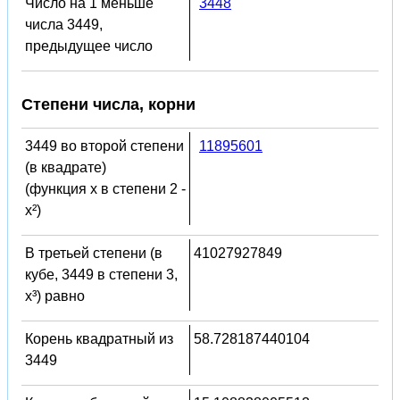
Число на 1 меньше
3448
числа 3449,
предыдущее число
Степени числа, корни
3449 во второй степени
11895601
(в квадрате)
(функция x в степени 2 -
x²)
В третьей степени (в
41027927849
кубе, 3449 в степени 3,
x³) равно
Корень квадратный из
58.728187440104
3449