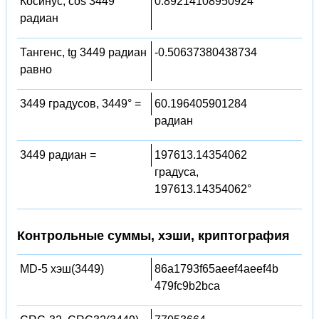
Косинус, cos 3449
0.89214108950924
радиан
Тангенс, tg 3449 радиан
-0.50637380438734
равно
3449 градусов, 3449° =
60.196405901284
радиан
3449 радиан =
197613.14354062
градуса,
197613.14354062°
Контрольные суммы, хэши, криптография
MD-5 хэш(3449)
86a1793f65aeef4aeef4b
479fc9b2bca