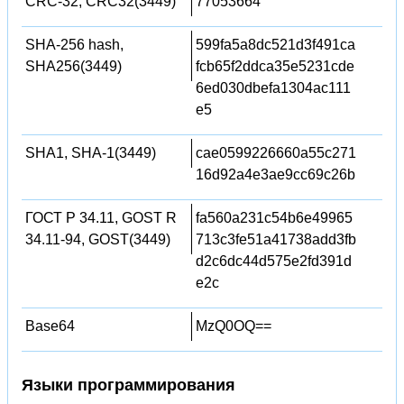
CRC-32, CRC32(3449)
77053664
SHA-256 hash,
599fa5a8dc521d3f491ca
SHA256(3449)
fcb65f2ddca35e5231cde
6ed030dbefa1304ac111
e5
SHA1, SHA-1(3449)
cae0599226660a55c271
16d92a4e3ae9cc69c26b
ГОСТ Р 34.11, GOST R
fa560a231c54b6e49965
34.11-94, GOST(3449)
713c3fe51a41738add3fb
d2c6dc44d575e2fd391d
e2c
Base64
MzQ0OQ==
Языки программирования