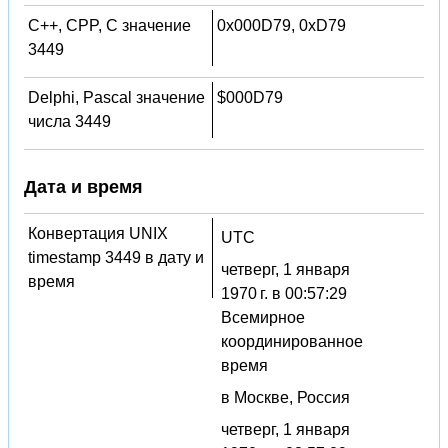
C++, CPP, C значение
0x000D79, 0xD79
3449
Delphi, Pascal значение
$000D79
числа 3449
Дата и время
Конвертация UNIX
UTC
timestamp 3449 в дату и
четверг, 1 января
время
1970 г. в 00:57:29
Всемирное
координированное
время
в Москве, Россия
четверг, 1 января