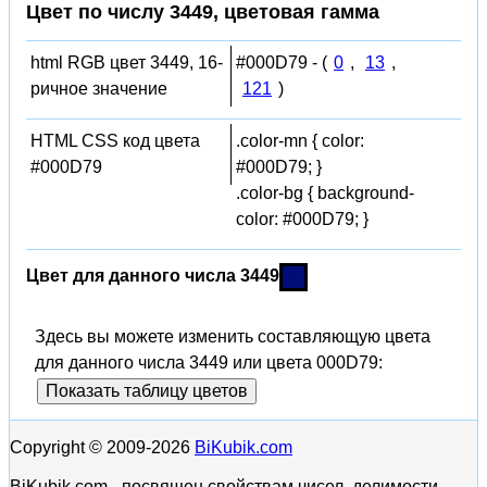
Цвет по числу 3449, цветовая гамма
html RGB цвет 3449, 16-
#000D79 - (
0
,
13
,
ричное значение
121
)
HTML CSS код цвета
.color-mn { color:
#000D79
#000D79; }
.color-bg { background-
color: #000D79; }
Цвет для данного числа 3449
Здесь вы можете изменить составляющую цвета
для данного числа 3449 или цвета 000D79:
Показать таблицу цветов
Copyright © 2009-2026
BiKubik.com
BiKubik.com - посвящен свойствам чисел, делимости