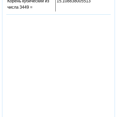
Корень кубический из
15.108838005513
числа 3449 =