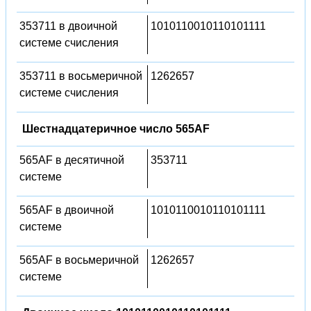
353711 в двоичной
1010110010110101111
системе счисления
353711 в восьмеричной
1262657
системе счисления
Шестнадцатеричное число 565AF
565AF в десятичной
353711
системе
565AF в двоичной
1010110010110101111
системе
565AF в восьмеричной
1262657
системе