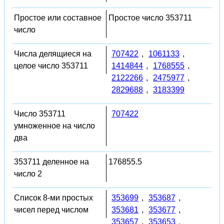
Простое или составное
Простое число 353711
число
Числа делящиеся на
707422
,
1061133
,
целое число 353711
1414844
,
1768555
,
2122266
,
2475977
,
2829688
,
3183399
Число 353711
707422
умноженное на число
два
353711 деленное на
176855.5
число 2
Список 8-ми простых
353699
,
353687
,
чисел перед числом
353681
,
353677
,
353657
,
353653
,