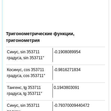
Тригонометрические функции,
тригонометрия
Синус, sin 353711
-0.1908089954
градуса, sin 353711°
Косинус, cos 353711
-0.9816271834
градуса, cos 353711°
Тангенс, tg 353711
0.1943803091
градуса, tg 353711°
Синус, sin 353711
-0.79370009440472