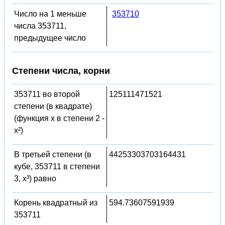
Число на 1 меньше
353710
числа 353711,
предыдущее число
Степени числа, корни
353711 во второй
125111471521
степени (в квадрате)
(функция x в степени 2 -
x²)
В третьей степени (в
44253303703164431
кубе, 353711 в степени
3, x³) равно
Корень квадратный из
594.73607591939
353711