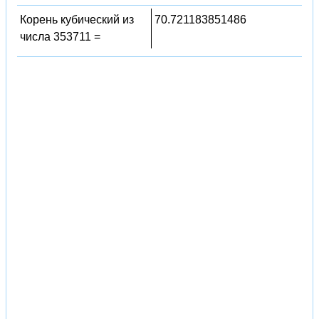
Корень кубический из
70.721183851486
числа 353711 =