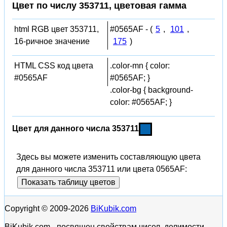
Цвет по числу 353711, цветовая гамма
html RGB цвет 353711,
#0565AF - (
5
,
101
,
16-ричное значение
175
)
HTML CSS код цвета
.color-mn { color:
#0565AF
#0565AF; }
.color-bg { background-
color: #0565AF; }
Цвет для данного числа 353711
Здесь вы можете изменить составляющую цвета
для данного числа 353711 или цвета 0565AF:
Показать таблицу цветов
Copyright © 2009-2026
BiKubik.com
BiKubik.com - посвящен свойствам чисел, делимости