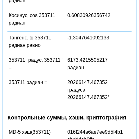
радиан
Косинус, cos 353711
0.60830926356742
радиан
Тангенс, tg 353711
-1.3047641092133
радиан равно
353711 градус, 353711°
6173.4215505217
=
радиан
353711 радиан =
20266147.467352
градуса,
20266147.467352°
Контрольные суммы, хэши, криптография
MD-5 хэш(353711)
016f244a6ae7ee9d5f4b1