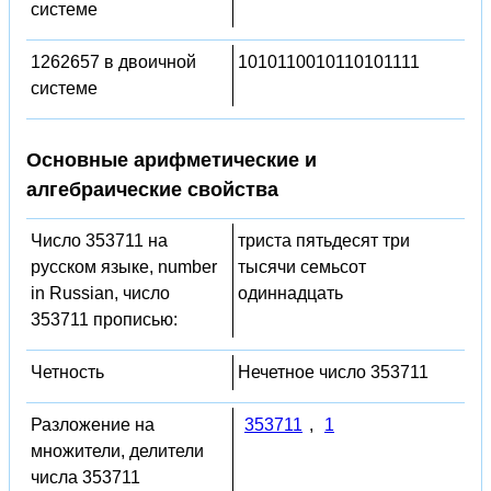
системе
1262657 в двоичной
1010110010110101111
системе
Основные арифметические и
алгебраические свойства
Число 353711 на
триста пятьдесят три
русском языке, number
тысячи семьсот
in Russian, число
одиннадцать
353711 прописью:
Четность
Нечетное число 353711
Разложение на
353711
,
1
множители, делители
числа 353711