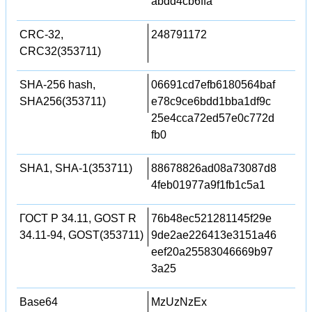
abdd4cb6ffa
CRC-32,
248791172
CRC32(353711)
SHA-256 hash,
06691cd7efb6180564baf
SHA256(353711)
e78c9ce6bdd1bba1df9c
25e4cca72ed57e0c772d
fb0
SHA1, SHA-1(353711)
88678826ad08a73087d8
4feb01977a9f1fb1c5a1
ГОСТ Р 34.11, GOST R
76b48ec521281145f29e
34.11-94, GOST(353711)
9de2ae226413e3151a46
eef20a25583046669b97
3a25
Base64
MzUzNzEx