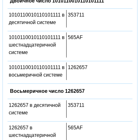
Двоичное число 1010110010110101111
1010110010110101111 в
353711
десятичной системе
1010110010110101111 в
565AF
шестнадцатеричной
системе
1010110010110101111 в
1262657
восьмеричной системе
Восьмеричное число 1262657
1262657 в десятичной
353711
системе
1262657 в
565AF
шестнадцатеричной