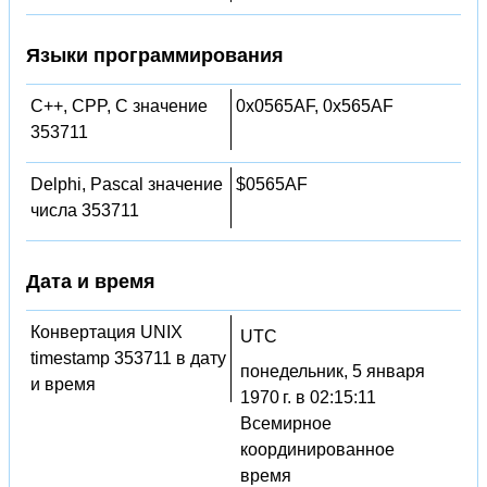
Языки программирования
C++, CPP, C значение
0x0565AF, 0x565AF
353711
Delphi, Pascal значение
$0565AF
числа 353711
Дата и время
Конвертация UNIX
UTC
timestamp 353711 в дату
понедельник, 5 января
и время
1970 г. в 02:15:11
Всемирное
координированное
время