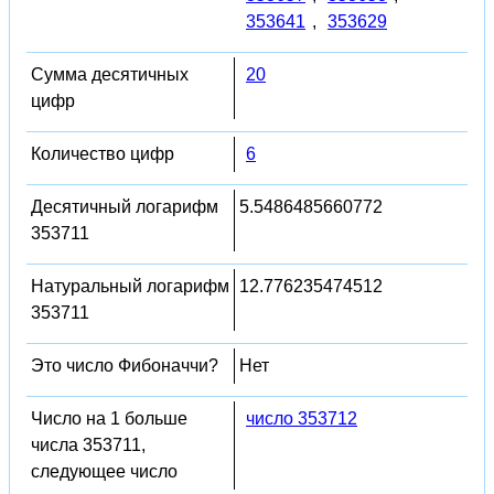
353641
,
353629
Сумма десятичных
20
цифр
Количество цифр
6
Десятичный логарифм
5.5486485660772
353711
Натуральный логарифм
12.776235474512
353711
Это число Фибоначчи?
Нет
Число на 1 больше
число 353712
числа 353711,
следующее число