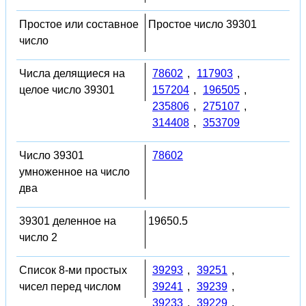
Простое или составное
Простое число 39301
число
Числа делящиеся на
78602
,
117903
,
целое число 39301
157204
,
196505
,
235806
,
275107
,
314408
,
353709
Число 39301
78602
умноженное на число
два
39301 деленное на
19650.5
число 2
Список 8-ми простых
39293
,
39251
,
чисел перед числом
39241
,
39239
,
39233
,
39229
,