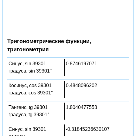
Тригонометрические функции,
тригонометрия
Синус, sin 39301
0.8746197071
градуса, sin 39301°
Косинус, cos 39301
0.4848096202
градуса, cos 39301°
Тангенс, tg 39301
1.8040477553
градуса, tg 39301°
Синус, sin 39301
-0.31845236630107