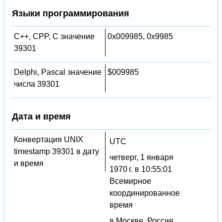
Языки программирования
C++, CPP, C значение
0x009985, 0x9985
39301
Delphi, Pascal значение
$009985
числа 39301
Дата и время
Конвертация UNIX
UTC
timestamp 39301 в дату
четверг, 1 января
и время
1970 г. в 10:55:01
Всемирное
координированное
время
в Москве, Россия