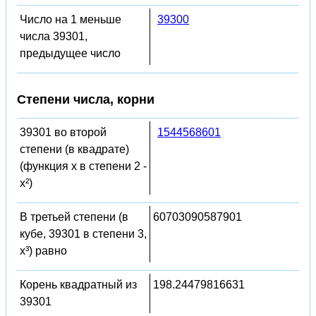
Число на 1 меньше
39300
числа 39301,
предыдущее число
Степени числа, корни
39301 во второй
1544568601
степени (в квадрате)
(функция x в степени 2 -
x²)
В третьей степени (в
60703090587901
кубе, 39301 в степени 3,
x³) равно
Корень квадратный из
198.24479816631
39301