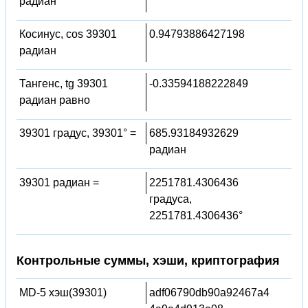
радиан
Косинус, cos 39301
0.94793886427198
радиан
Тангенс, tg 39301
-0.33594188222849
радиан равно
39301 градус, 39301° =
685.93184932629
радиан
39301 радиан =
2251781.4306436
градуса,
2251781.4306436°
Контрольные суммы, хэши, криптография
MD-5 хэш(39301)
adf06790db90a92467a4