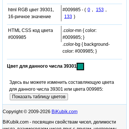
html RGB цвет 39301,
#009985 - (
0
,
153
,
16-ричное значение
133
)
HTML CSS код цвета
.color-mn { color:
#009985
#009985; }
.color-bg { background-
color: #009985; }
Цвет для данного числа 39301
Здесь вы можете изменить составляющую цвета
для данного числа 39301 или цвета 009985:
Показать таблицу цветов
Copyright © 2009-2026
BiKubik.com
BiKubik.com - посвящен свойствам чисел, делимости
числа, взаимосвязям чисел друг с другом, цветовому