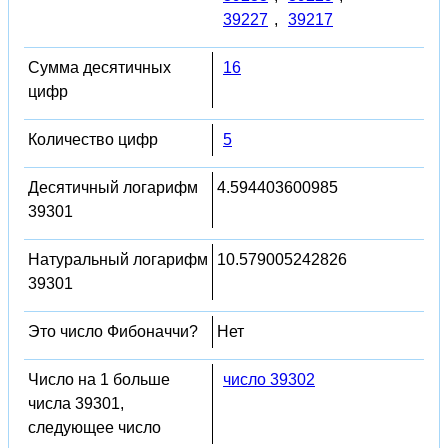
39227
,
39217
Сумма десятичных
16
цифр
Количество цифр
5
Десятичный логарифм
4.594403600985
39301
Натуральный логарифм
10.579005242826
39301
Это число Фибоначчи?
Нет
Число на 1 больше
число 39302
числа 39301,
следующее число