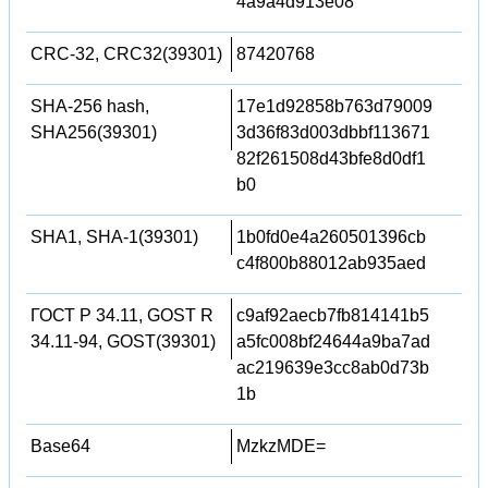
4a9a4d913e08
CRC-32, CRC32(39301)
87420768
SHA-256 hash,
17e1d92858b763d79009
SHA256(39301)
3d36f83d003dbbf113671
82f261508d43bfe8d0df1
b0
SHA1, SHA-1(39301)
1b0fd0e4a260501396cb
c4f800b88012ab935aed
ГОСТ Р 34.11, GOST R
c9af92aecb7fb814141b5
34.11-94, GOST(39301)
a5fc008bf24644a9ba7ad
ac219639e3cc8ab0d73b
1b
Base64
MzkzMDE=