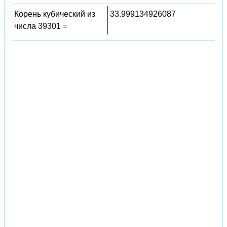
Корень кубический из
33.999134926087
числа 39301 =