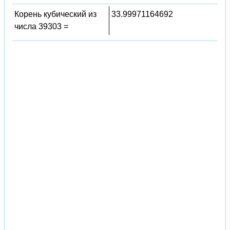
Корень кубический из
33.99971164692
числа 39303 =