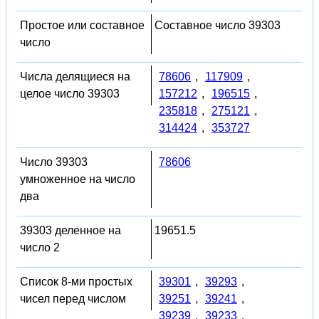
Простое или составное
Составное число 39303
число
Числа делящиеся на
78606
,
117909
,
целое число 39303
157212
,
196515
,
235818
,
275121
,
314424
,
353727
Число 39303
78606
умноженное на число
два
39303 деленное на
19651.5
число 2
Список 8-ми простых
39301
,
39293
,
чисел перед числом
39251
,
39241
,
39239
,
39233
,