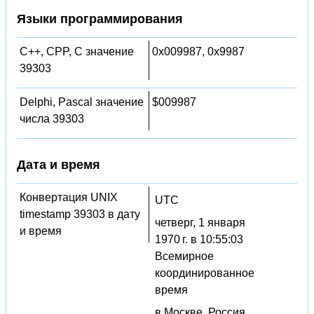
Языки программирования
C++, CPP, C значение
0x009987, 0x9987
39303
Delphi, Pascal значение
$009987
числа 39303
Дата и время
Конвертация UNIX
UTC
timestamp 39303 в дату
четверг, 1 января
и время
1970 г. в 10:55:03
Всемирное
координированное
время
в Москве, Россия