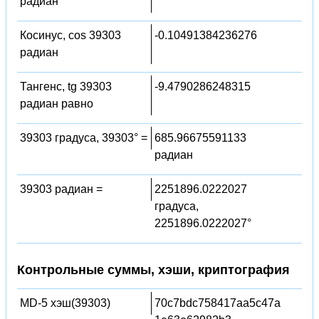
радиан
Косинус, cos 39303
-0.10491384236276
радиан
Тангенс, tg 39303
-9.4790286248315
радиан равно
39303 градуса, 39303° =
685.96675591133
радиан
39303 радиан =
2251896.0222027
градуса,
2251896.0222027°
Контрольные суммы, хэши, криптография
MD-5 хэш(39303)
70c7bdc758417aa5c47a