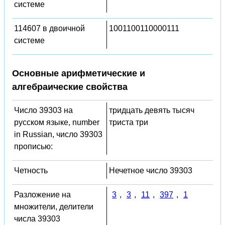
системе
114607 в двоичной
1001100110000111
системе
Основные арифметические и
алгебраические свойства
Число 39303 на
тридцать девять тысяч
русском языке, number
триста три
in Russian, число 39303
прописью:
Четность
Нечетное число 39303
Разложение на
3
,
3
,
11
,
397
,
1
множители, делители
числа 39303