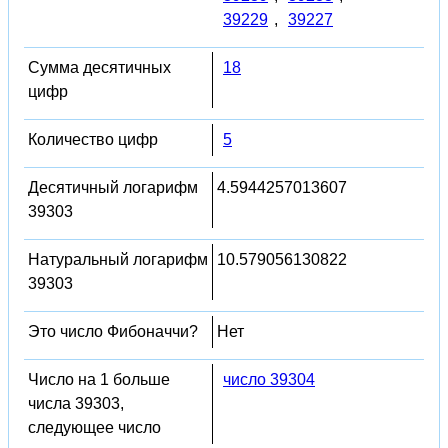
39229
,
39227
Сумма десятичных
18
цифр
Количество цифр
5
Десятичный логарифм
4.5944257013607
39303
Натуральный логарифм
10.579056130822
39303
Это число Фибоначчи?
Нет
Число на 1 больше
число 39304
числа 39303,
следующее число