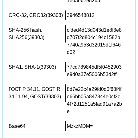
1e63e62982b3
CRC-32, CRC32(39303)
3946548812
SHA-256 hash,
cfded4d13d043d1e8f3e8
SHA256(39303)
d707f2d804c194c1582b
7740a953d32015d1f646
d02
SHA1, SHA-1(39303)
77cd789845df5f0452903
e9d0a37e5006b53d2ff
ГОСТ Р 34.11, GOST R
8d7e22c4a29fd0d0f68f4f
34.11-94, GOST(39303)
e66bb05a847844e0cf2c
4f72d1251a5fad91a7a2b
e
Base64
MzkzMDM=