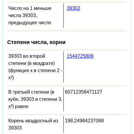
Число на 1 меньше
39302
числа 39303,
предыдущее число
Степени числа, корни
39303 во второй
1544725809
степени (в квадрате)
(функция x в степени 2 -
x²)
В третьей степени (в
60712358471127
кубе, 39303 в степени 3,
x³) равно
Корень квадратный из
198.24984237068
39303