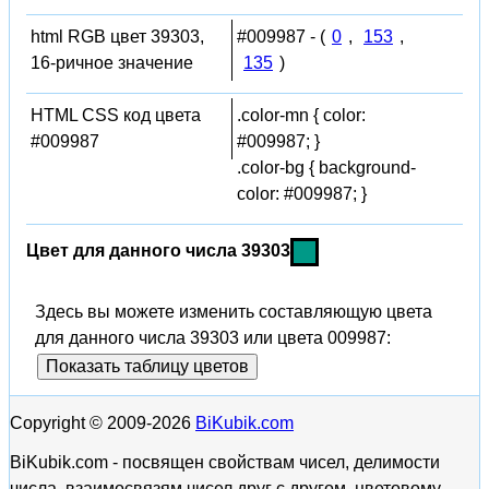
html RGB цвет 39303,
#009987 - (
0
,
153
,
16-ричное значение
135
)
HTML CSS код цвета
.color-mn { color:
#009987
#009987; }
.color-bg { background-
color: #009987; }
Цвет для данного числа 39303
Здесь вы можете изменить составляющую цвета
для данного числа 39303 или цвета 009987:
Показать таблицу цветов
Copyright © 2009-2026
BiKubik.com
BiKubik.com - посвящен свойствам чисел, делимости
числа, взаимосвязям чисел друг с другом, цветовому