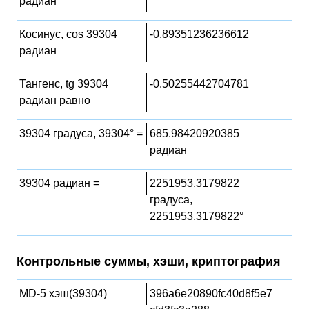
радиан
Косинус, cos 39304
-0.89351236236612
радиан
Тангенс, tg 39304
-0.50255442704781
радиан равно
39304 градуса, 39304° =
685.98420920385
радиан
39304 радиан =
2251953.3179822
градуса,
2251953.3179822°
Контрольные суммы, хэши, криптография
MD-5 хэш(39304)
396a6e20890fc40d8f5e7