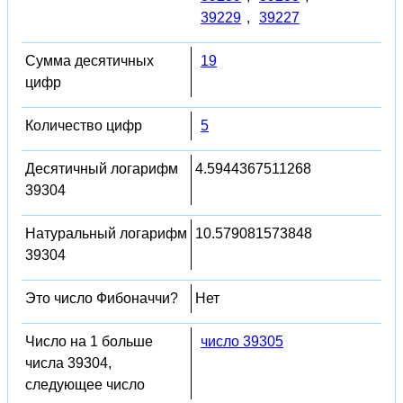
39229
,
39227
Сумма десятичных
19
цифр
Количество цифр
5
Десятичный логарифм
4.5944367511268
39304
Натуральный логарифм
10.579081573848
39304
Это число Фибоначчи?
Нет
Число на 1 больше
число 39305
числа 39304,
следующее число