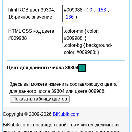
html RGB цвет 39304,
#009988 - (
0
,
153
,
16-ричное значение
136
)
HTML CSS код цвета
.color-mn { color:
#009988
#009988; }
.color-bg { background-
color: #009988; }
Цвет для данного числа 39304
Здесь вы можете изменить составляющую цвета
для данного числа 39304 или цвета 009988:
Показать таблицу цветов
Copyright © 2009-2026
BiKubik.com
BiKubik.com - посвящен свойствам чисел, делимости
числа, взаимосвязям чисел друг с другом, цветовому