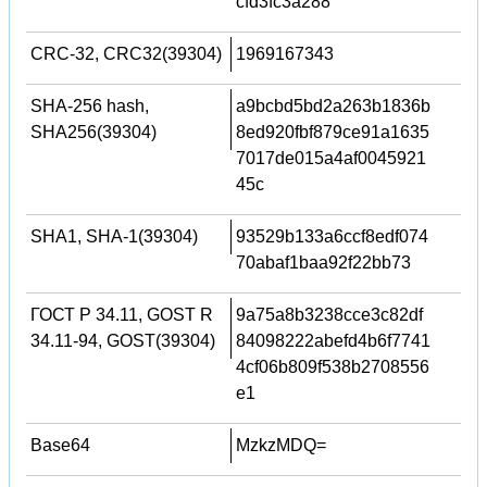
cfd3fc3a288
CRC-32, CRC32(39304)
1969167343
SHA-256 hash,
a9bcbd5bd2a263b1836b
SHA256(39304)
8ed920fbf879ce91a1635
7017de015a4af0045921
45c
SHA1, SHA-1(39304)
93529b133a6ccf8edf074
70abaf1baa92f22bb73
ГОСТ Р 34.11, GOST R
9a75a8b3238cce3c82df
34.11-94, GOST(39304)
84098222abefd4b6f7741
4cf06b809f538b2708556
e1
Base64
MzkzMDQ=