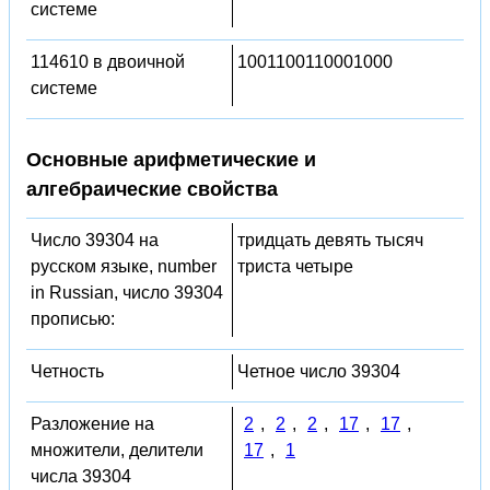
системе
114610 в двоичной
1001100110001000
системе
Основные арифметические и
алгебраические свойства
Число 39304 на
тридцать девять тысяч
русском языке, number
триста четыре
in Russian, число 39304
прописью:
Четность
Четное число 39304
Разложение на
2
,
2
,
2
,
17
,
17
,
множители, делители
17
,
1
числа 39304