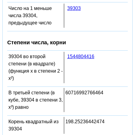
Число на 1 меньше
39303
числа 39304,
предыдущее число
Степени числа, корни
39304 во второй
1544804416
степени (в квадрате)
(функция x в степени 2 -
x²)
В третьей степени (в
60716992766464
кубе, 39304 в степени 3,
x³) равно
Корень квадратный из
198.25236442474
39304