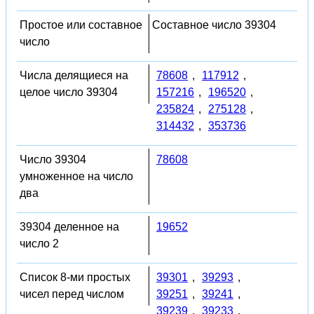
Простое или составное
Составное число 39304
число
Числа делящиеся на
78608
,
117912
,
целое число 39304
157216
,
196520
,
235824
,
275128
,
314432
,
353736
Число 39304
78608
умноженное на число
два
39304 деленное на
19652
число 2
Список 8-ми простых
39301
,
39293
,
чисел перед числом
39251
,
39241
,
39239
,
39233
,