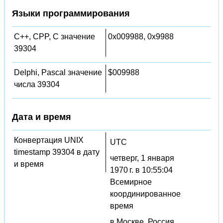
Языки программирования
C++, CPP, C значение
0x009988, 0x9988
39304
Delphi, Pascal значение
$009988
числа 39304
Дата и время
Конвертация UNIX
UTC
timestamp 39304 в дату
четверг, 1 января
и время
1970 г. в 10:55:04
Всемирное
координированное
время
в Москве, Россия