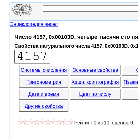
Энциклопедия чисел
Число 4157, 0x00103D, четыре тысячи сто п
Свойства натурального числа 4157, 0x00103D, 0x
Системы счисления
Основные свойства
Тригонометрия
Хэши, криптография
Языки
Дата и время
Цвет по числу
Другие свойства
Рейтинг
0
из
10
, оценок:
0
.