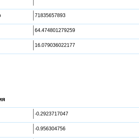
о
71835657893
64.474801279259
16.079036022177
ия
-0.2923717047
-0.956304756