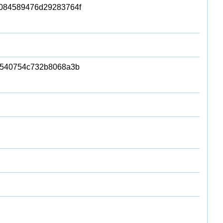
084589476d29283764f
5540754c732b8068a3b