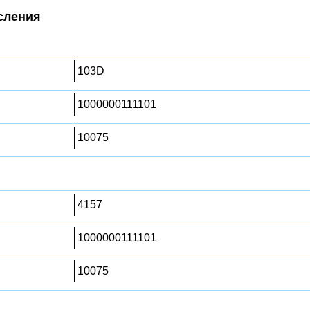
сления
103D
1000000111101
10075
4157
1000000111101
10075