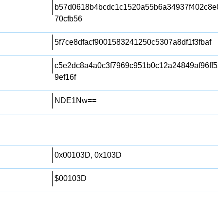
b57d0618b4bcdc1c1520a55b6a34937f402c8e
70cfb56
5f7ce8dfacf9001583241250c5307a8df1f3fbaf
c5e2dc8a4a0c3f7969c951b0c12a24849af96ff
9ef16f
NDE1Nw==
0x00103D, 0x103D
$00103D