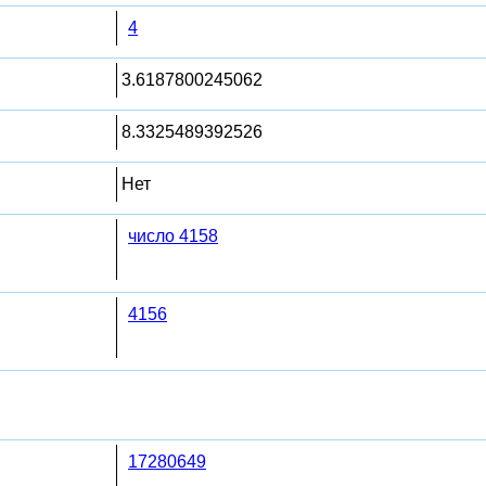
4
3.6187800245062
8.3325489392526
Нет
число 4158
4156
17280649