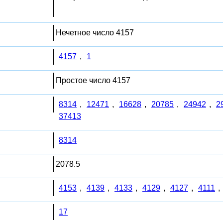
Нечетное число 4157
4157
,
1
Простое число 4157
8314
,
12471
,
16628
,
20785
,
24942
,
2
37413
8314
2078.5
4153
,
4139
,
4133
,
4129
,
4127
,
4111
,
17