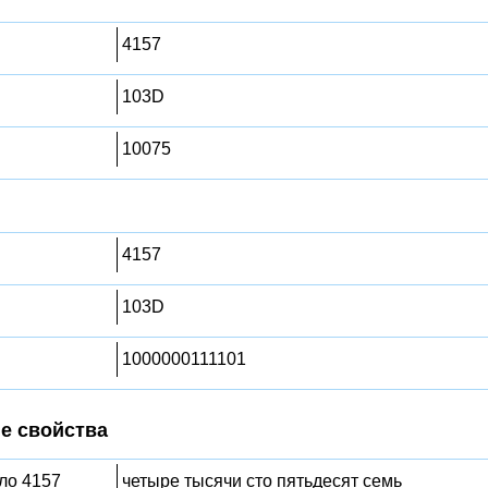
4157
103D
10075
4157
103D
1000000111101
е свойства
сло 4157
четыре тысячи сто пятьдесят семь