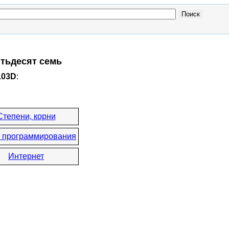
ятьдесят семь
103D
:
Степени, корни
 программирования
Интернет