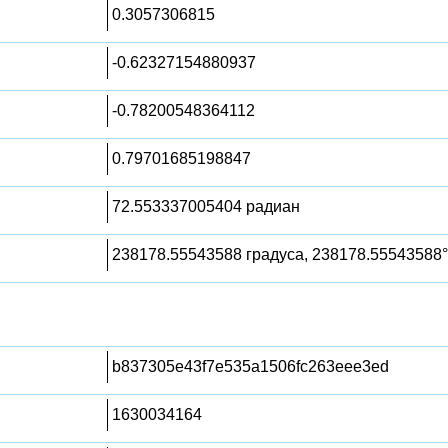
0.3057306815
-0.62327154880937
-0.78200548364112
0.79701685198847
72.553337005404 радиан
238178.55543588 градуса, 238178.55543588°
b837305e43f7e535a1506fc263eee3ed
1630034164