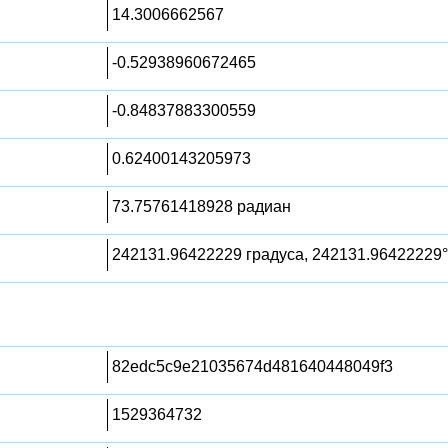
14.3006662567
-0.52938960672465
-0.84837883300559
0.62400143205973
73.75761418928 радиан
242131.96422229 градуса, 242131.96422229°
82edc5c9e21035674d481640448049f3
1529364732