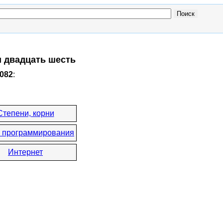
и двадцать шесть
1082
:
Степени, корни
 программирования
Интернет