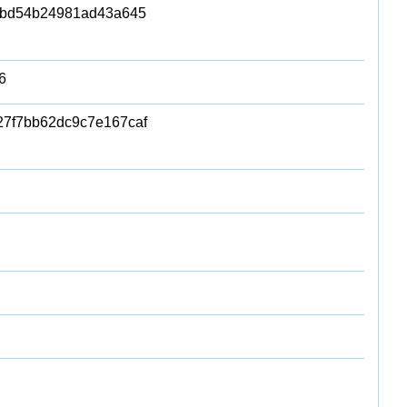
ebd54b24981ad43a645
6
7f7bb62dc9c7e167caf