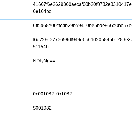
41667f6e2629360aecaf00b20f8732e3310417
6e164bc
6ff5d68e00cfc4b29b59410be5bde956a0be57e
f6d728c3773699df949e6b61d20584bb1283e22
51154b
NDIyNg==
0x001082, 0x1082
$001082