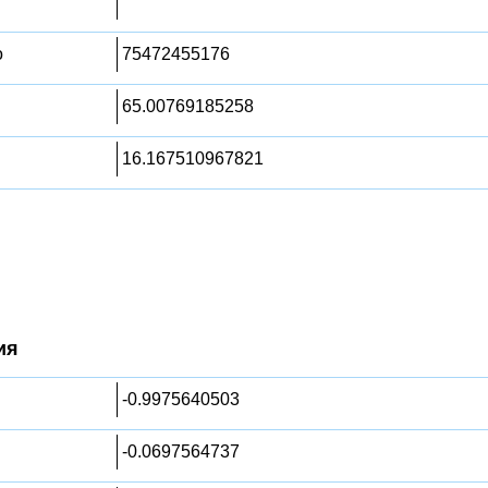
о
75472455176
65.00769185258
16.167510967821
ия
-0.9975640503
-0.0697564737