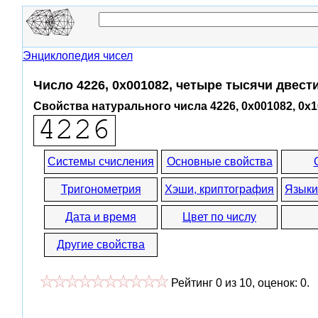
Энциклопедия чисел
Число 4226, 0x001082, четыре тысячи двест
Свойства натурального числа 4226, 0x001082, 0x
Системы счисления
Основные свойства
Тригонометрия
Хэши, криптография
Языки
Дата и время
Цвет по числу
Другие свойства
Рейтинг
0
из
10
, оценок:
0
.