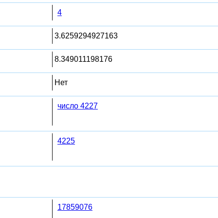
4
3.6259294927163
8.349011198176
Нет
число 4227
4225
17859076