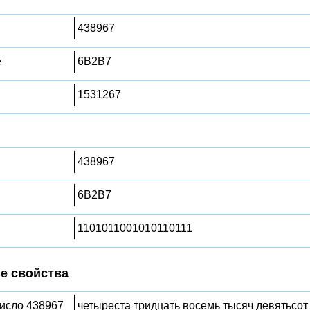
438967
е
6B2B7
1531267
438967
6B2B7
1101011001010110111
е свойства
число 438967
четыреста тридцать восемь тысяч девятьсот