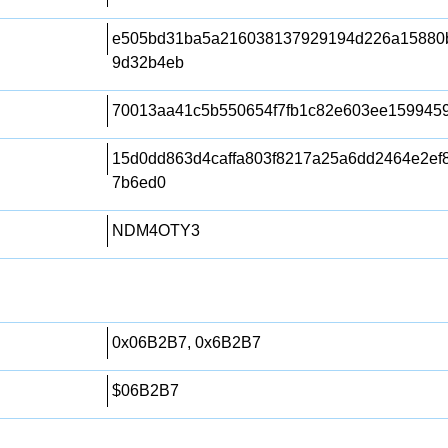
e505bd31ba5a216038137929194d226a15880b
9d32b4eb
70013aa41c5b550654f7fb1c82e603ee159945
15d0dd863d4caffa803f8217a25a6dd2464e2ef
7b6ed0
NDM4OTY3
0x06B2B7, 0x6B2B7
$06B2B7