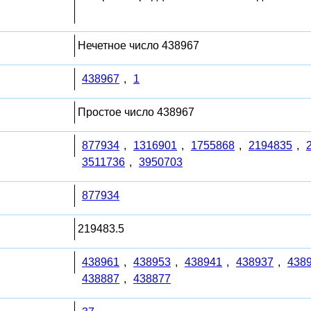
Нечетное число 438967
438967
,
1
Простое число 438967
877934
,
1316901
,
1755868
,
2194835
,
3511736
,
3950703
877934
219483.5
438961
,
438953
,
438941
,
438937
,
438
438887
,
438877