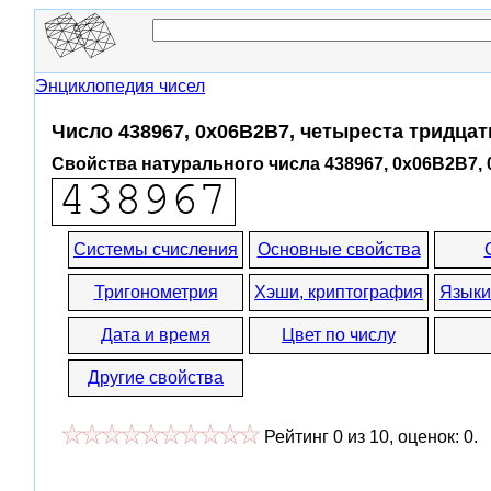
Энциклопедия чисел
Число 438967, 0x06B2B7, четыреста тридца
Свойства натурального числа 438967, 0x06B2B7,
Системы счисления
Основные свойства
Тригонометрия
Хэши, криптография
Языки
Дата и время
Цвет по числу
Другие свойства
Рейтинг
0
из
10
, оценок:
0
.