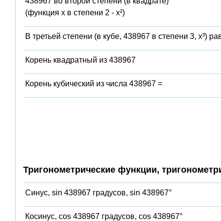
438967 во второй степени (в квадрате)
(функция x в степени 2 - x²)
В третьей степени (в кубе, 438967 в степени 3, x³) ра
Корень квадратный из 438967
Корень кубический из числа 438967 =
Тригонометрические функции, тригонометр
Синус, sin 438967 градусов, sin 438967°
Косинус, cos 438967 градусов, cos 438967°