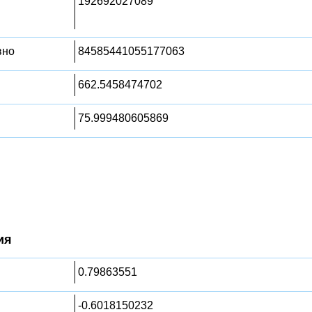
192692027089
вно
84585441055177063
662.5458474702
75.999480605869
ия
0.79863551
-0.6018150232