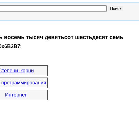
ть восемь тысяч девятьсот шестьдесят семь
 0x6B2B7
:
Степени, корни
 программирования
Интернет