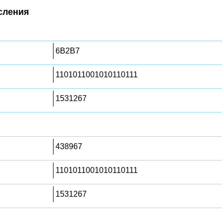
сления
6B2B7
1101011001010110111
1531267
438967
1101011001010110111
1531267