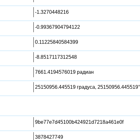
-1.3270448216
-0.99367904794122
0.11225840584399
-8.8517117312548
7661.4194576019 радиан
25150956.445519 градуса, 25150956.445519°
9be77e7d45100b424921d7218a461e0f
3878427749