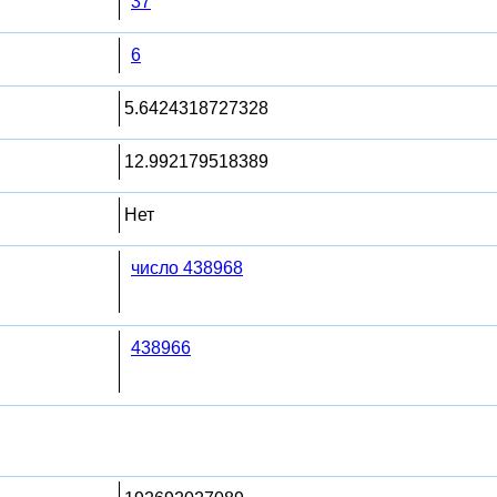
37
6
5.6424318727328
12.992179518389
Нет
число 438968
438966