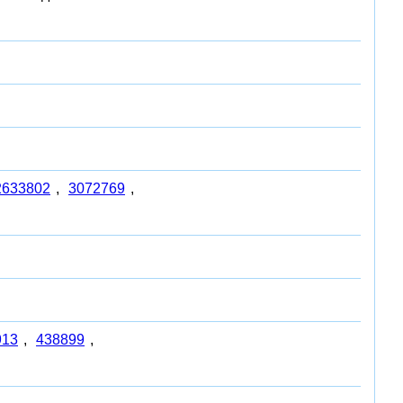
2633802
,
3072769
,
913
,
438899
,