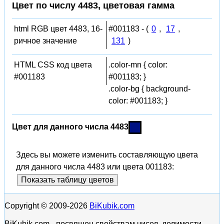
Цвет по числу 4483, цветовая гамма
html RGB цвет 4483, 16-
#001183 - (
0
,
17
,
ричное значение
131
)
HTML CSS код цвета
.color-mn { color:
#001183
#001183; }
.color-bg { background-
color: #001183; }
Цвет для данного числа 4483
Здесь вы можете изменить составляющую цвета
для данного числа 4483 или цвета 001183:
Показать таблицу цветов
Copyright © 2009-2026
BiKubik.com
BiKubik.com - посвящен свойствам чисел, делимости