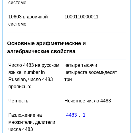
системе
10603 в двоичной
1000110000011
системе
Основные арифметические и
алгебраические свойства
Число 4483 на русском
четыре тысячи
языке, number in
четыреста восемьдесят
Russian, число 4483
три
прописью:
Четность
Нечетное число 4483
Разложение на
4483
,
1
множители, делители
числа 4483