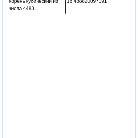
Корень кубический из
16.488820097191
числа 4483 =