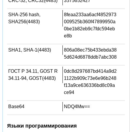
CRC-32, CRC32(4483)
3575652427
SHA-256 hash,
8feaa233aa6acf4852973
SHA256(4483)
009525b360f47899950a
0be1b82eb9c7fdc594eb
e8b
SHA1, SHA-1(4483)
806a08ec75b433ebda38
5d624d6878ddb7abc308
ГОСТ Р 34.11, GOST R
0dc8d297687bd414a9d2
34.11-94, GOST(4483)
1122b909c73e6e96b248
f13a9ce636336bd8c09a
ce94
Base64
NDQ4Mw==
Языки программирования