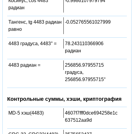
Косинус, cos 4483
-0.9986107979794
радиан
Тангенс, tg 4483 радиан
-0.052765561027999
равно
4483 градуса, 4483° =
78.243110366906
радиан
4483 радиан =
256856.97955715
градуса,
256856.97955715°
Контрольные суммы, хэши, криптография
MD-5 хэш(4483)
4607f7fff0dce694258e1c
637512aa9d