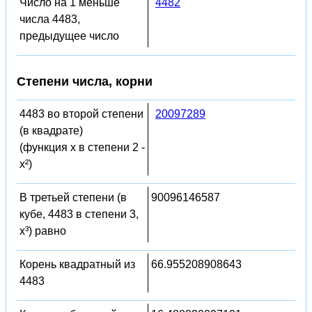
Число на 1 меньше
4482
числа 4483,
предыдущее число
Степени числа, корни
4483 во второй степени
20097289
(в квадрате)
(функция x в степени 2 -
x²)
В третьей степени (в
90096146587
кубе, 4483 в степени 3,
x³) равно
Корень квадратный из
66.955208908643
4483