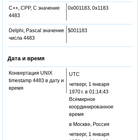
C++, CPP, C значение
0x001183, 0x1183
4483
Delphi, Pascal значение
$001183
числа 4483
Дата и время
Конвертация UNIX
UTC
timestamp 4483 в дату и
четверг, 1 января
время
1970 г. в 01:14:43
Всемирное
координированное
время
в Москве, Россия
четверг, 1 января