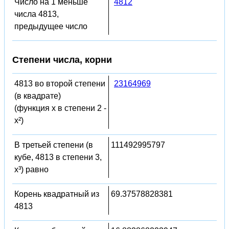
Число на 1 меньше
4812
числа 4813,
предыдущее число
Степени числа, корни
4813 во второй степени
23164969
(в квадрате)
(функция x в степени 2 -
x²)
В третьей степени (в
111492995797
кубе, 4813 в степени 3,
x³) равно
Корень квадратный из
69.37578828381
4813