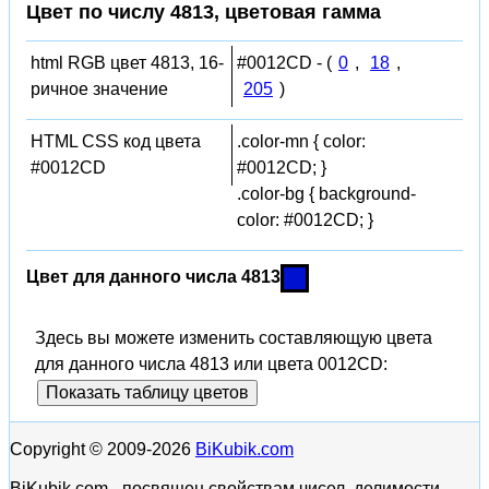
Цвет по числу 4813, цветовая гамма
html RGB цвет 4813, 16-
#0012CD - (
0
,
18
,
ричное значение
205
)
HTML CSS код цвета
.color-mn { color:
#0012CD
#0012CD; }
.color-bg { background-
color: #0012CD; }
Цвет для данного числа 4813
Здесь вы можете изменить составляющую цвета
для данного числа 4813 или цвета 0012CD:
Показать таблицу цветов
Copyright © 2009-2026
BiKubik.com
BiKubik.com - посвящен свойствам чисел, делимости