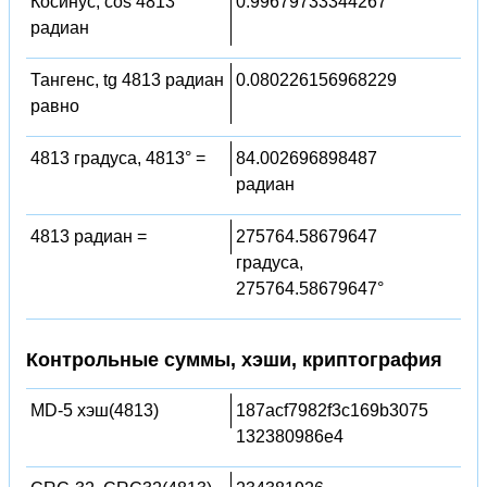
Косинус, cos 4813
0.99679733344267
радиан
Тангенс, tg 4813 радиан
0.080226156968229
равно
4813 градуса, 4813° =
84.002696898487
радиан
4813 радиан =
275764.58679647
градуса,
275764.58679647°
Контрольные суммы, хэши, криптография
MD-5 хэш(4813)
187acf7982f3c169b3075
132380986e4