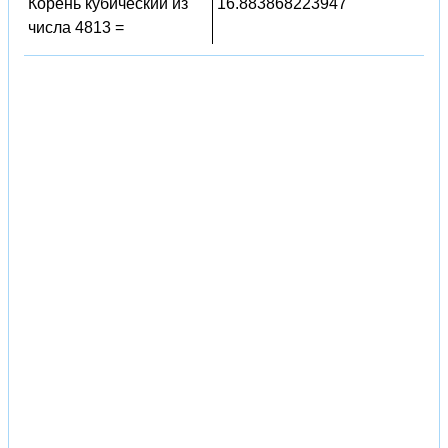
Корень кубический из
16.883868223947
числа 4813 =