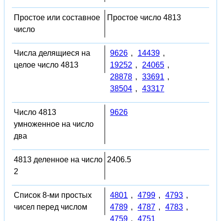
Простое или составное
Простое число 4813
число
Числа делящиеся на
9626
,
14439
,
целое число 4813
19252
,
24065
,
28878
,
33691
,
38504
,
43317
Число 4813
9626
умноженное на число
два
4813 деленное на число
2406.5
2
Список 8-ми простых
4801
,
4799
,
4793
,
чисел перед числом
4789
,
4787
,
4783
,
4759
,
4751