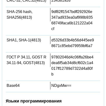
CRC-32, CRC32(4813)
234381926
SHA-256 hash,
9df82ff1547bdff292926e
SHA256(4813)
347ad933ea0af998b935
68749faca6b121222a04
cf
SHA1, SHA-1(4813)
d5326d33b4b56d445ee9
8671c85ebd79959bf6a7
ГОСТ Р 34.11, GOST R
97802046d4c06ffa26be4
34.11-94, GOST(4813)
dea6f5ab34d8cf602c1a4
017ff12789d7322d4a80f
b
Base64
NDgxMw==
Языки программирования