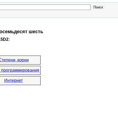
восемьдесят шесть
15D2
:
Степени, корни
 программирования
Интернет