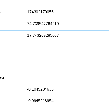
о
174302170056
74.739547764219
17.743269285667
ия
-0.1045284633
-0.9945218954