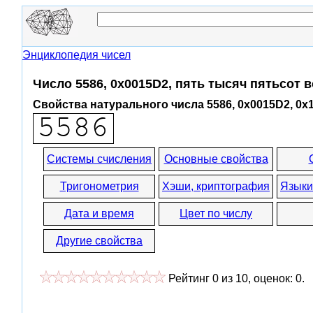
Энциклопедия чисел
Число 5586, 0x0015D2, пять тысяч пятьсот 
Свойства натурального числа 5586, 0x0015D2, 0x
Системы счисления
Основные свойства
Тригонометрия
Хэши, криптография
Языки
Дата и время
Цвет по числу
Другие свойства
Рейтинг
0
из
10
, оценок:
0
.