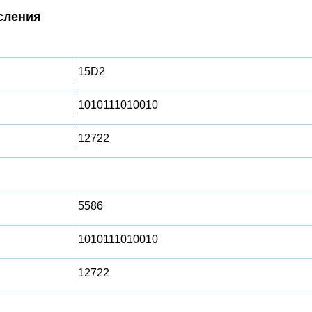
сления
15D2
1010111010010
12722
5586
1010111010010
12722