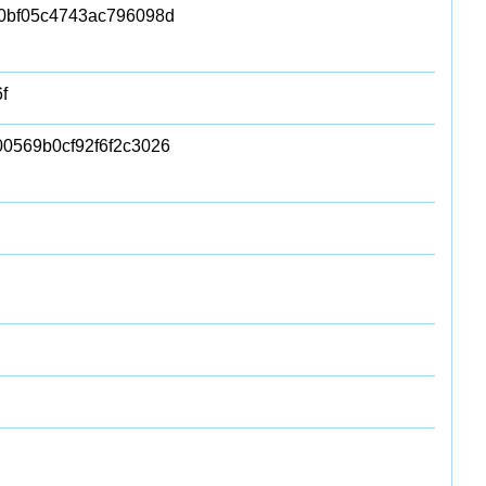
80bf05c4743ac796098d
f
0569b0cf92f6f2c3026