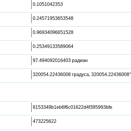
0.1051042353
0.24571953653548
0.96934096651528
0.25349133589064
97.494092016403 радиан
320054.22436008 градуса, 320054.22436008°
8153349b1eb6f6c01622d4f395993bfe
473225622