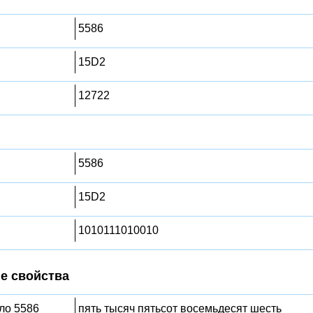
5586
15D2
12722
5586
15D2
1010111010010
е свойства
сло 5586
пять тысяч пятьсот восемьдесят шесть