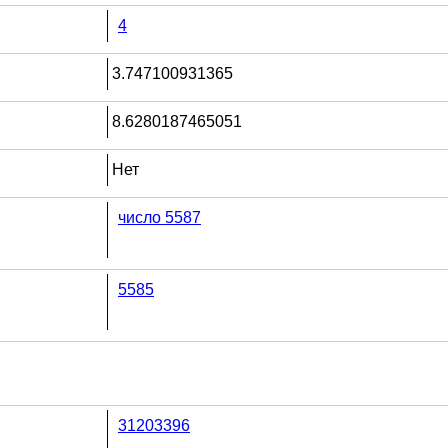
4
3.747100931365
8.6280187465051
Нет
число 5587
5585
31203396