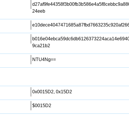
d27af9fe44358f3b00fb3b586e4a5f8cebbc9a8
24eeb
e10dece4047471685a87fbd7663235c920af266
b016e04ebca59dc6db6126373224aca14e6940
9ca21b2
NTU4Ng==
0x0015D2, 0x15D2
$0015D2