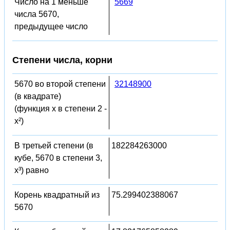
Число на 1 меньше
5669
числа 5670,
предыдущее число
Степени числа, корни
5670 во второй степени
32148900
(в квадрате)
(функция x в степени 2 -
x²)
В третьей степени (в
182284263000
кубе, 5670 в степени 3,
x³) равно
Корень квадратный из
75.299402388067
5670