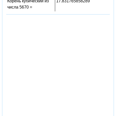
Корень кубический из
17.831765858289
числа 5670 =