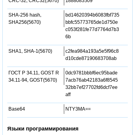
CRC-32, CRC32(5670)
1888083509
SHA-256 hash,
bd14620394b6083fbf735
SHA256(5670)
bbfc55773765de1d750e
c053f281fe77d7764d7b3
6b
SHA1, SHA-1(5670)
c2fea984a193a5e5f96c8
d10cde87190683708ab
ГОСТ Р 34.11, GOST R
0dc9781bbbf6ec95bade
34.11-94, GOST(5670)
7acb76ab42183a6f8545
32bb7ef27702fd6dcf7ee
aff
Base64
NTY3MA==
Языки программирования