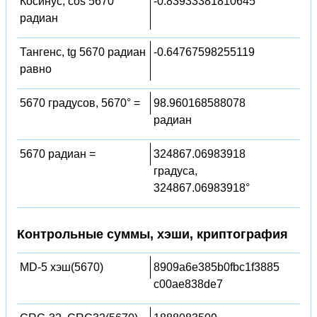
Косинус, cos 5670
-0.83933381810645
радиан
Тангенс, tg 5670 радиан
-0.64767598255119
равно
5670 градусов, 5670° =
98.960168588078
радиан
5670 радиан =
324867.06983918
градуса,
324867.06983918°
Контрольные суммы, хэши, криптография
MD-5 хэш(5670)
8909a6e385b0fbc1f3885
c00ae838de7