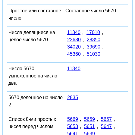
Простое или составное
Составное число 5670
число
Числа делящиеся на
11340
,
17010
,
целое число 5670
22680
,
28350
,
34020
,
39690
,
45360
,
51030
Число 5670
11340
умноженное на число
два
5670 деленное на число
2835
2
Список 8-ми простых
5669
,
5659
,
5657
,
чисел перед числом
5653
,
5651
,
5647
,
5641
,
5639