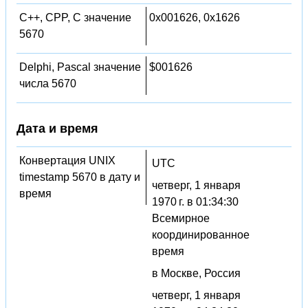
C++, CPP, C значение
0x001626, 0x1626
5670
Delphi, Pascal значение
$001626
числа 5670
Дата и время
Конвертация UNIX
UTC
timestamp 5670 в дату и
четверг, 1 января
время
1970 г. в 01:34:30
Всемирное
координированное
время
в Москве, Россия
четверг, 1 января