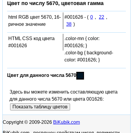
Цвет по числу 5670, цветовая гамма
html RGB цвет 5670, 16-
#001626 - (
0
,
22
,
ричное значение
38
)
HTML CSS код цвета
.color-mn { color:
#001626
#001626; }
.color-bg { background-
color: #001626; }
Цвет для данного числа 5670
Здесь вы можете изменить составляющую цвета
для данного числа 5670 или цвета 001626:
Показать таблицу цветов
Copyright © 2009-2026
BiKubik.com
BiKubik.com - посвящен свойствам чисел, делимости