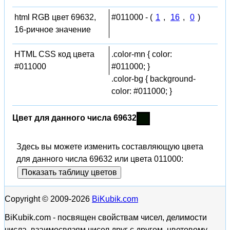
html RGB цвет 69632,
#011000 - (
1
,
16
,
0
)
16-ричное значение
HTML CSS код цвета
.color-mn { color:
#011000
#011000; }
.color-bg { background-
color: #011000; }
Цвет для данного числа 69632
Здесь вы можете изменить составляющую цвета
для данного числа 69632 или цвета 011000:
Показать таблицу цветов
Copyright © 2009-2026
BiKubik.com
BiKubik.com - посвящен свойствам чисел, делимости
числа, взаимосвязям чисел друг с другом, цветовому