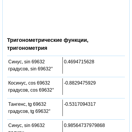
Тригонометрические функции,
тригонометрия
Синус, sin 69632
0.4694715628
градусов, sin 69632°
Косинус, cos 69632
-0.8829475929
градусов, cos 69632°
Тангенс, tg 69632
-0.5317094317
градусов, tg 69632°
Синус, sin 69632
0.98564737979868