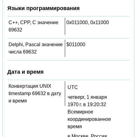
Языки программирования
C++, CPP, C значение
0x011000, 0x11000
69632
Delphi, Pascal значение
$011000
числа 69632
Дата и время
Конвертация UNIX
UTC
timestamp 69632 в дату
четверг, 1 января
и время
1970 г. в 19:20:32
Всемирное
координированное
время
в Москве, Россия