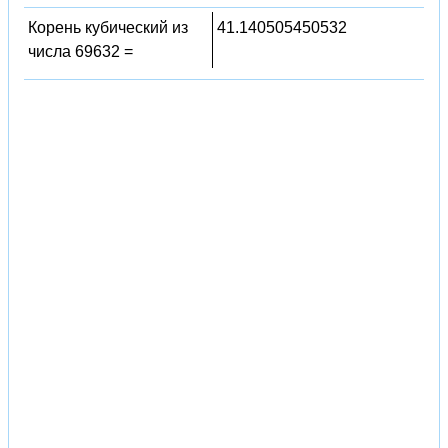
Корень кубический из
41.140505450532
числа 69632 =