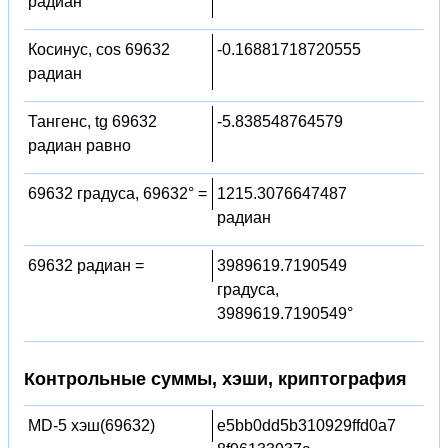
радиан
Косинус, cos 69632
-0.16881718720555
радиан
Тангенс, tg 69632
-5.838548764579
радиан равно
69632 градуса, 69632° =
1215.3076647487
радиан
69632 радиан =
3989619.7190549
градуса,
3989619.7190549°
Контрольные суммы, хэши, криптография
MD-5 хэш(69632)
e5bb0dd5b310929ffd0a7