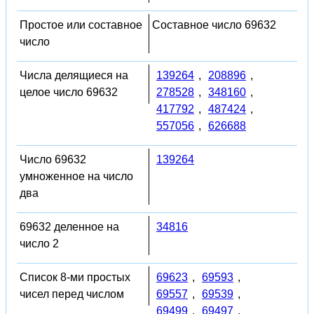
Простое или составное
Составное число 69632
число
Числа делящиеся на
139264
,
208896
,
целое число 69632
278528
,
348160
,
417792
,
487424
,
557056
,
626688
Число 69632
139264
умноженное на число
два
69632 деленное на
34816
число 2
Список 8-ми простых
69623
,
69593
,
чисел перед числом
69557
,
69539
,
69499
,
69497
,