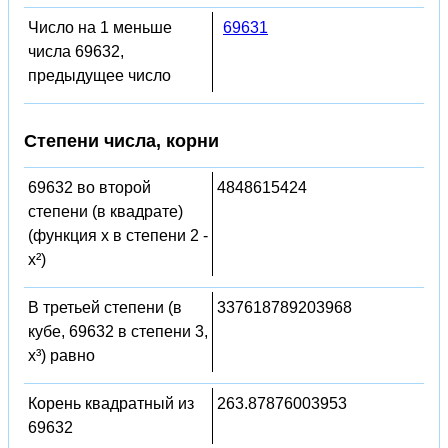
Число на 1 меньше
69631
числа 69632,
предыдущее число
Степени числа, корни
69632 во второй
4848615424
степени (в квадрате)
(функция x в степени 2 -
x²)
В третьей степени (в
337618789203968
кубе, 69632 в степени 3,
x³) равно
Корень квадратный из
263.87876003953
69632