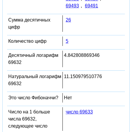
69493
,
69491
Сумма десятичных
26
цифр
Количество цифр
5
Десятичный логарифм
4.842808869346
69632
Натуральный логарифм
11.150979510776
69632
Это число Фибоначчи?
Нет
Число на 1 больше
число 69633
числа 69632,
следующее число