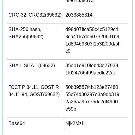
8f96133937a
CRC-32, CRC32(69632)
2033885314
SHA-256 hash,
d98d07ffca50c4c5129c4
SHA256(69632)
8ca4167dd607320631b9
1d89469303f153f209da4
c0
SHA1, SHA-1(69632)
35eb1e910feb43e27939
1f024766499aedfc22dc
ГОСТ Р 34.11, GOST R
50b39557f4b123e27480
34.11-94, GOST(69632)
55c74d30297e3a9db319
2a26aa9b775dc2df49d0
e59b
Base64
Njk2MzI=